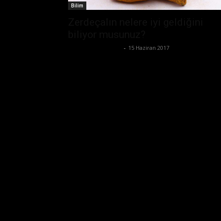
Bilim
Zerdeçalın nelere iyi geldiğini
biliyor musunuz?
Büşra Maraş Bulut
-
15 Haziran 2017