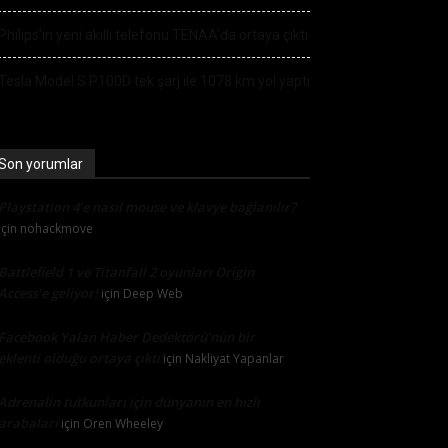
Philips’in yeni akıllı telefonu TENAA’da ortaya çıktı
Tesla Model S P100D tek şarj ile 1078 km yol yaptı
Son yorumlar
Playstation 4’e nasıl mouse ve klavye bağlanılır?
için
nohackmove
Battlefield 1 ve Titanfall 2 oyunları Origin
Access’e geliyor!
için
Deep Web
Facebook Yalan Haber Dedektörü’nün bir
eklenti olduğu ortaya çıktı
için
Nakliyat Yapanlar
Adrenalin tutkunları için dünyanın en hızlı
arabaları
için
Oren Wheeley