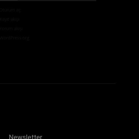
Oturum aç
Kayıt akışı
Yorum akışı
WordPress.org
Newsletter