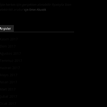
İşte herkes için gerçekten alınabilir fiyatıyla Sion
elektrikli araba!
için
Emin Akustik
Arşivler
Kasım 2017
Ekim 2017
Ağustos 2017
Temmuz 2017
Haziran 2017
Mayıs 2017
Nisan 2017
Mart 2017
Şubat 2017
Ocak 2017