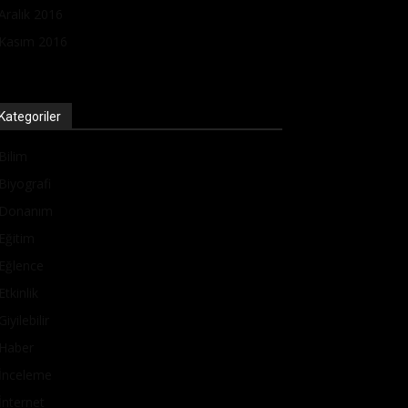
Aralık 2016
Kasım 2016
Kategoriler
Bilim
Biyografi
Donanım
Eğitim
Eğlence
Etkinlik
Giyilebilir
Haber
İnceleme
İnternet