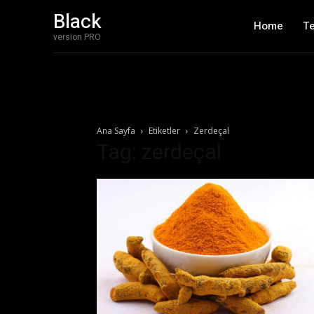
Black
Home
T
version PRO
Ana Sayfa
Etiketler
Zerdeçal
Tag: zerdeçal