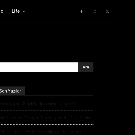
ic
Life
Son Yazılar
Kara Cuma (Black Friday) çılgınlığı nedir?
BitCoin Nedir? CryptoCurrency Kripto Para Nedir?
iPhone 8’deki FACE ID özelliği sınırları zorluyor!