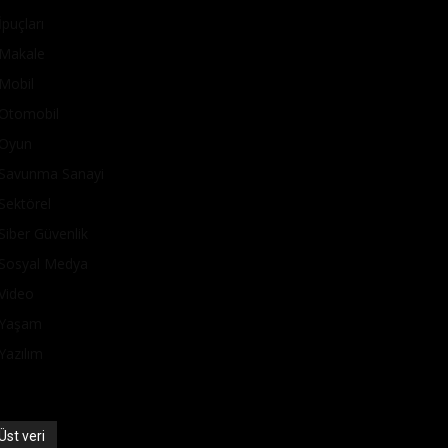
İpuçları
Makale
Mobil
Otomobil
Oyun
Savunma Sanayi
Sektörel
Siber Güvenlik
Sosyal Medya
Video
Yaşam
Yazılım
Üst veri