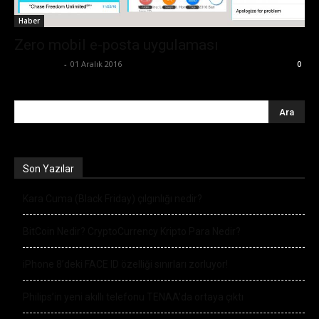
Haber
Zero mobil e-posta uygulaması
Zafer Emin
-
01 Aralık 2016
0
Son Yazılar
Kara Cuma (Black Friday) çılgınlığı nedir?
BitCoin Nedir? CryptoCurrency Kripto Para Nedir?
iPhone 8’deki FACE ID özelliği sınırları zorluyor!
Philips’in yeni akıllı telefonu TENAA’da ortaya çıktı