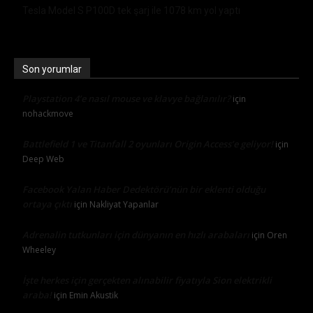
Tesla Model S P100D tek şarj ile 1078 km yol yaptı
Son yorumlar
Playstation 4’e nasıl mouse ve klavye bağlanılır?
için
nohackmove
Battlefield 1 ve Titanfall 2 oyunları Origin Access’e geliyor!
için
Deep Web
Facebook Yalan Haber Dedektörü’nün bir eklenti olduğu
ortaya çıktı
için
Nakliyat Yapanlar
Adrenalin tutkunları için dünyanın en hızlı arabaları
için
Oren
Wheeley
İşte herkes için gerçekten alınabilir fiyatıyla Sion elektrikli
araba!
için
Emin Akustik