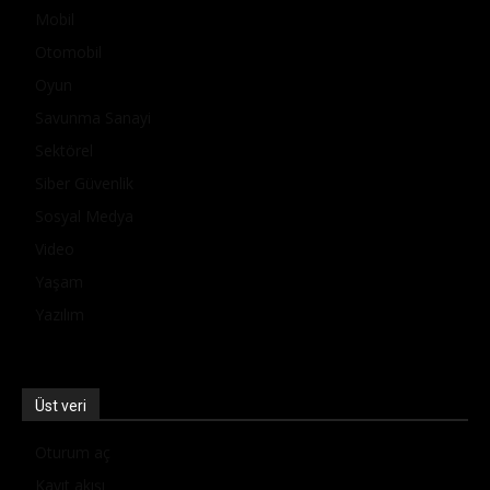
Mobil
Otomobil
Oyun
Savunma Sanayi
Sektörel
Siber Güvenlik
Sosyal Medya
Video
Yaşam
Yazılım
Üst veri
Oturum aç
Kayıt akışı