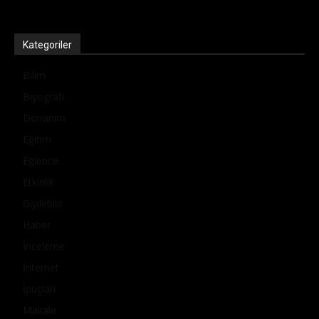
Kategoriler
Bilim
Biyografi
Donanım
Eğitim
Eğlence
Etkinlik
Giyilebilir
Haber
İnceleme
İnternet
İpuçları
Makale