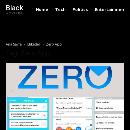
Black
Home
Tech
Politics
Entertainment
version PRO
Ana Sayfa
Etiketler
Zero App
Tag: Zero App