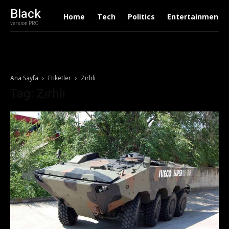
Black
Home
Tech
Politics
Entertainment
version PRO
Ana Sayfa
Etiketler
Zırhlı
Tag: Zırhlı