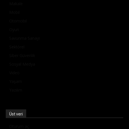
Makale
Mobil
Otomobil
Oyun
Savunma Sanayi
Sektörel
Siber Güvenlik
Sosyal Medya
Video
Yaşam
Yazılım
Üst veri
Oturum aç