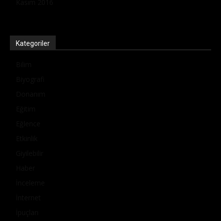
Kasım 2016
Kategoriler
Bilim
Biyografi
Donanım
Eğitim
Eğlence
Etkinlik
Giyilebilir
Haber
İnceleme
İnternet
İpuçları