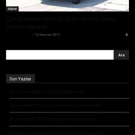
Haber
Çin dünyanın en hızlı zırhlı amfibi savaş
aracını yapıyor
Emre Bayındır
-
12 Haziran 2017
0
Son Yazılar
Kara Cuma (Black Friday) çılgınlığı nedir?
BitCoin Nedir? CryptoCurrency Kripto Para Nedir?
iPhone 8’deki FACE ID özelliği sınırları zorluyor!
Philips’in yeni akıllı telefonu TENAA’da ortaya çıktı