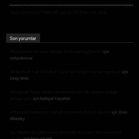
Tesla Model S P100D tek şarj ile 1078 km yol yaptı
Son yorumlar
Playstation 4’e nasıl mouse ve klavye bağlanılır?
için
nohackmove
Battlefield 1 ve Titanfall 2 oyunları Origin Access’e geliyor!
için
Deep Web
Facebook Yalan Haber Dedektörü’nün bir eklenti olduğu
ortaya çıktı
için
Nakliyat Yapanlar
Adrenalin tutkunları için dünyanın en hızlı arabaları
için
Oren
Wheeley
İşte herkes için gerçekten alınabilir fiyatıyla Sion elektrikli
araba!
için
Emin Akustik