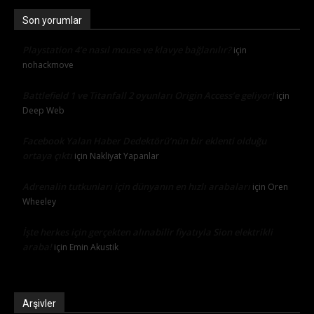
Son yorumlar
Playstation 4’e nasıl mouse ve klavye bağlanılır?
için
nohackmove
Battlefield 1 ve Titanfall 2 oyunları Origin Access’e geliyor!
için
Deep Web
Facebook Yalan Haber Dedektörü’nün bir eklenti olduğu
ortaya çıktı
için
Nakliyat Yapanlar
Adrenalin tutkunları için dünyanın en hızlı arabaları
için
Oren
Wheeley
İşte herkes için gerçekten alınabilir fiyatıyla Sion elektrikli
araba!
için
Emin Akustik
Arşivler