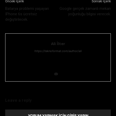
Önceki İçerik
Sonraki İçerik
Batarya problemi yaşayan
Google gerçek zamanlı mekan
IPhone 6s ücretsiz
yoğunluğu bilgisi verecek.
değiştirilecek.
Ali İlter
https://teknoformat.com/author/ali
Bilgi teknolojileri yöneticisi, Teknoloji ve Teknolojik gelişmeler,
her zaman ilgisini çekmiştir. Teknolojik araştırma ve geliştirme
konusunda uzmanlığıyla ekip lideridir.
Leave a reply
YORUM YAPMAK İÇIN GIRIŞ YAPIN