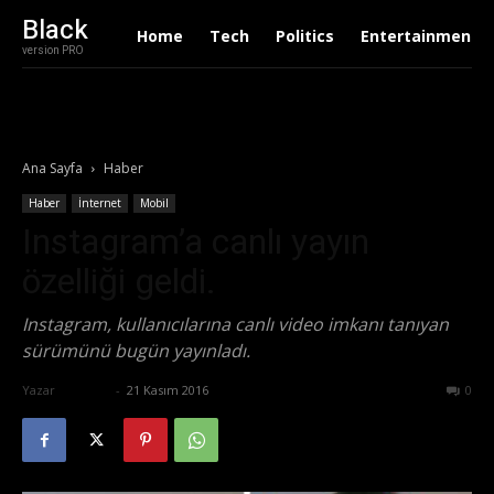
Black
Home
Tech
Politics
Entertainment
version PRO
Ana Sayfa
Haber
Haber
İnternet
Mobil
Instagram’a canlı yayın
özelliği geldi.
Instagram, kullanıcılarına canlı video imkanı tanıyan
sürümünü bugün yayınladı.
Yazar
Ali İlter
-
21 Kasım 2016
726
0