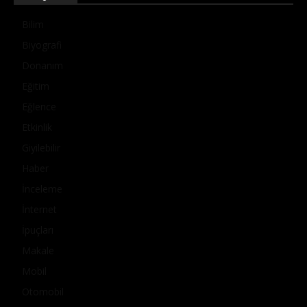
Bilim
Biyografi
Donanım
Eğitim
Eğlence
Etkinlik
Giyilebilir
Haber
İnceleme
İnternet
İpuçları
Makale
Mobil
Otomobil