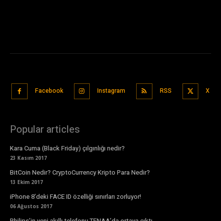
Facebook
Instagram
RSS
X
Popular articles
Kara Cuma (Black Friday) çılgınlığı nedir?
23 Kasım 2017
BitCoin Nedir? CryptoCurrency Kripto Para Nedir?
13 Ekim 2017
iPhone 8’deki FACE ID özelliği sınırları zorluyor!
06 Ağustos 2017
Philips’in yeni akıllı telefonu TENAA’da ortaya çıktı