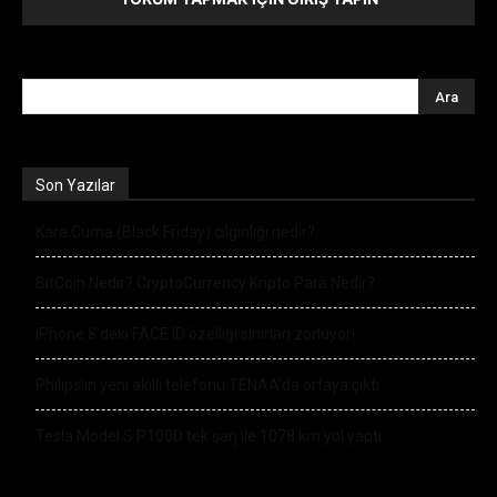
Son Yazılar
Kara Cuma (Black Friday) çılgınlığı nedir?
BitCoin Nedir? CryptoCurrency Kripto Para Nedir?
iPhone 8’deki FACE ID özelliği sınırları zorluyor!
Philips’in yeni akıllı telefonu TENAA’da ortaya çıktı
Tesla Model S P100D tek şarj ile 1078 km yol yaptı