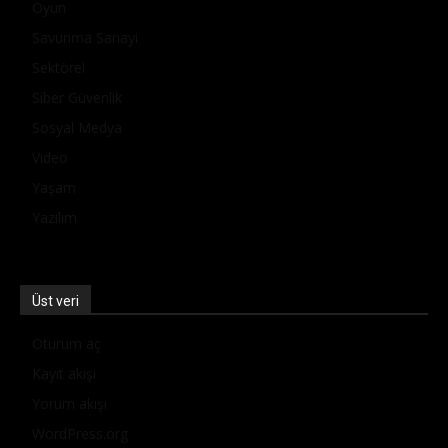
Oyun
Savunma Sanayi
Sektörel
Siber Güvenlik
Sosyal Medya
Video
Yaşam
Yazılım
Üst veri
Oturum aç
Kayıt akışı
Yorum akışı
WordPress.org