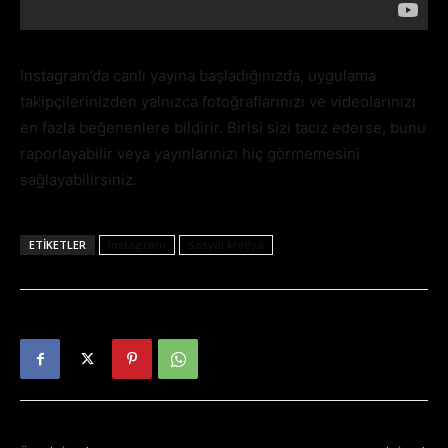
Instagram’da canlı yayına başladığınızda, uygulama
takipçilerinizden yalnızca fotoğraflarınızı ve videolarınızı
en fazla beğenenlere bildirir. Birisi sizi taciz ederse, bunu
raporlayabilir veya yayınlarınızı hiç görmemesini
sağlayabilirsiniz.
ETIKETLER
Instagram
Sosyal Medya