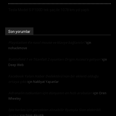
Tesla Model S P100D tek şarj ile 1078 km yol yaptı
Son yorumlar
Playstation 4’e nasıl mouse ve klavye bağlanılır?
için
nohackmove
Battlefield 1 ve Titanfall 2 oyunları Origin Access’e geliyor!
için
Deep Web
Facebook Yalan Haber Dedektörü’nün bir eklenti olduğu
ortaya çıktı
için
Nakliyat Yapanlar
Adrenalin tutkunları için dünyanın en hızlı arabaları
için
Oren
Wheeley
İşte herkes için gerçekten alınabilir fiyatıyla Sion elektrikli
araba!
için
Emin Akustik