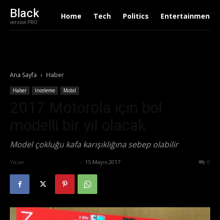
Black
Home
Tech
Politics
Entertainment
version PRO
Ana Sayfa
Haber
Haber
İnceleme
Mobil
2017 Motorola için bol
modelli bir yıl olacak
Model çokluğu kafa karışıklığına sebep olabilir
Yazar
Ertuğrul Gültekin
-
15 Mayıs 2017
556
0