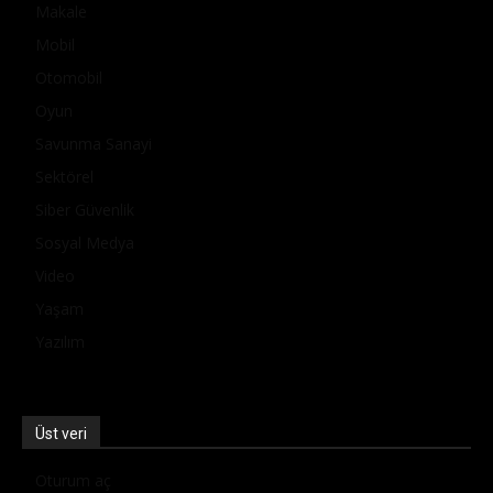
Makale
Mobil
Otomobil
Oyun
Savunma Sanayi
Sektörel
Siber Güvenlik
Sosyal Medya
Video
Yaşam
Yazılım
Üst veri
Oturum aç