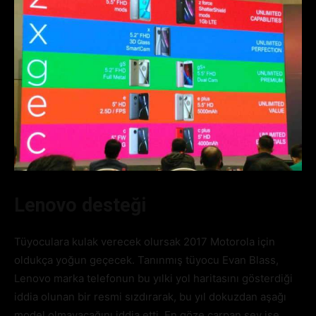
Lenovo desteği
Tüyoculara kulak verecek olursak 2017 Motorola için
oldukça yoğun geçecek. Tanınmış tüyocu Evan Blass,
Lenovo marka telefonun bu yılki yol haritasını gösterdiği
iddia olunan bir resmi sızdırarak, bu yıl dokuzdan aşağı
model olmayacağını iddia etti. En göze çarpan şey ise