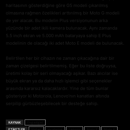
haritasının gösterdiğine göre G5 modeli çıkarılmış
olmasına rağmen özelikleri arttırılmış bir Moto G modeli
de yer alacak. Bu modelin Plus versiyonunun arka
yüzünde bir adet ikili kamera bulunacak. Aynı zamanda
5.5 inch ekran ve 5.000 mAh bataryaya sahip E Plus
modelinin de olacağı iki adet Moto E modeli de bulunacak.
Belirtilen her bir cihazın ne zaman çıkacağına dair bir
zaman çizelgesi belirtilmemiş. Eğer bu liste doğruysa,
üretimi kolay bir seri olmayacağı aşikar. Bazı alıcılar ise
büyük ekran ya da daha hızlı işlemci gibi seçenekler
arasında kararsız kalacaklardır. Yine de tüm bunlar
gösteriyor ki Motorola, Lenovo’nın kanatları altında
serpilip gürbüzleşebilecek bir desteğe sahip.
KAYNAK
Engadget
ETIKETLER
Haber
inceleme
Lenovo
Moto E
Moto X