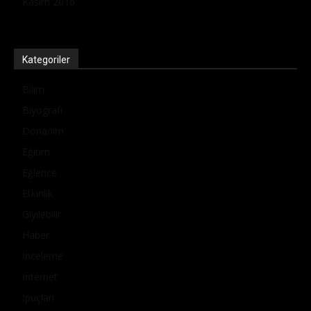
Kasım 2016
Kategoriler
Bilim
Biyografi
Donanım
Eğitim
Eğlence
Etkinlik
Giyilebilir
Haber
İnceleme
İnternet
İpuçları