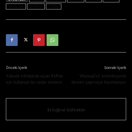
Motorola
Z Force
Z Play
Önceki İçerik
Sonraki İçerik
Yüksek irtifalarda uçan İHA’lar
‘WannaCry’ evrimleşerek
için kullanışlı bir radar sistemi
devrim yapmaya hazırlanıyor
Ertuğrul Gültekin