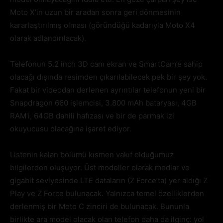
Moto X’in uzun bir aradan sonra geri dönmesinin
kararlaştırılmış olması (göründüğü kadarıyla Moto X4
olarak adlandırılacak).
Telefonun 5.2 inch 3D cam ekran ve SmartCam’e sahip
olacağı dışında resimden çıkarılabilecek pek bir şey yok.
Fakat bir videodan derlenen ayrıntılar telefonun yeni bir
Snapdragon 660 işlemcisi, 3.800 mAh bataryası, 4GB
RAM’i, 64GB dahili hafızası ve bir de parmak izi
okuyucusu olacağına işaret ediyor.
Listenin kalan bölümü kısmen vakıf olduğumuz
bilgilerden oluşuyor. Üst modeller olarak modlar ve
gigabit seviyesinde LTE dataların (Z Force’ta) yer aldığı Z
Play ve Z Force bulunacak. Yalnızca temel özelliklerden
derlenmiş bir Moto C zinciri de bulunacak. Bununla
birlikte ara model olacak olan telefon daha da ilginç: yol