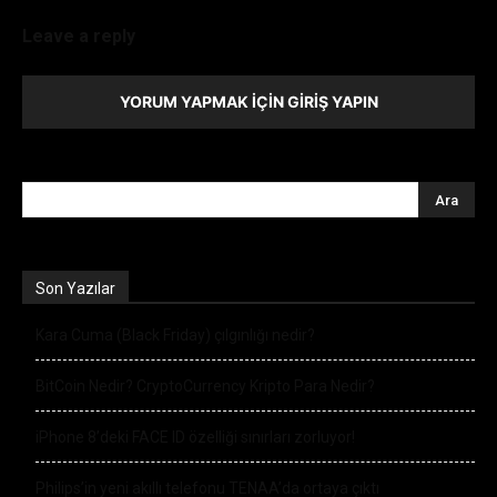
Leave a reply
YORUM YAPMAK İÇIN GIRIŞ YAPIN
Son Yazılar
Kara Cuma (Black Friday) çılgınlığı nedir?
BitCoin Nedir? CryptoCurrency Kripto Para Nedir?
iPhone 8’deki FACE ID özelliği sınırları zorluyor!
Philips’in yeni akıllı telefonu TENAA’da ortaya çıktı