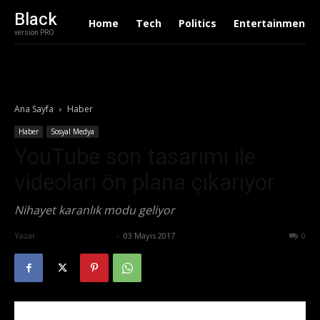
Black
Home
Tech
Politics
Entertainment
version PRO
Ana Sayfa
Haber
Haber
Sosyal Medya
YouTube son tasarımı ile
videoları ön plana çıkarıyor
Nihayet karanlık modu geliyor
Yazar
Ertuğrul Gültekin
-
03 Mayıs 2017
532
0