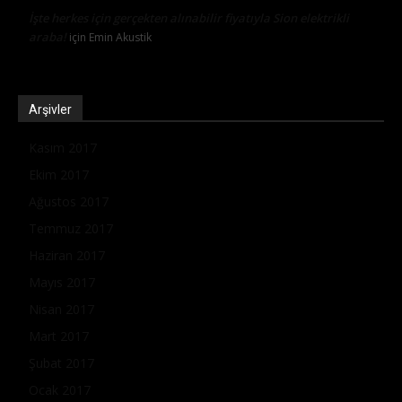
İşte herkes için gerçekten alınabilir fiyatıyla Sion elektrikli
araba!
için
Emin Akustik
Arşivler
Kasım 2017
Ekim 2017
Ağustos 2017
Temmuz 2017
Haziran 2017
Mayıs 2017
Nisan 2017
Mart 2017
Şubat 2017
Ocak 2017