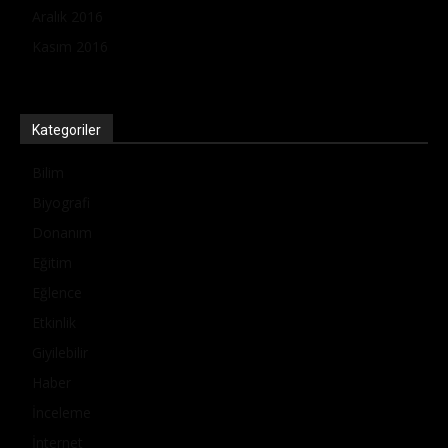
Aralık 2016
Kasım 2016
Kategoriler
Bilim
Biyografi
Donanım
Eğitim
Eğlence
Etkinlik
Giyilebilir
Haber
İnceleme
İnternet