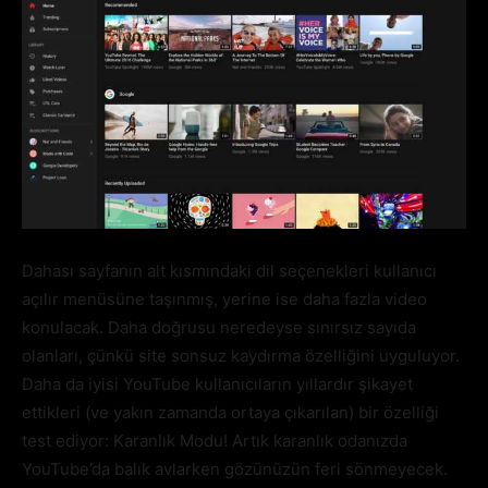
Dahası sayfanın alt kısmındaki dil seçenekleri kullanıcı
açılır menüsüne taşınmış, yerine ise daha fazla video
konulacak. Daha doğrusu neredeyse sınırsız sayıda
olanları, çünkü site sonsuz kaydırma özelliğini uyguluyor.
Daha da iyisi YouTube kullanıcıların yıllardır şikayet
ettikleri (ve yakın zamanda ortaya çıkarılan) bir özelliği
test ediyor: Karanlık Modu! Artık karanlık odanızda
YouTube’da balık avlarken gözünüzün feri sönmeyecek.