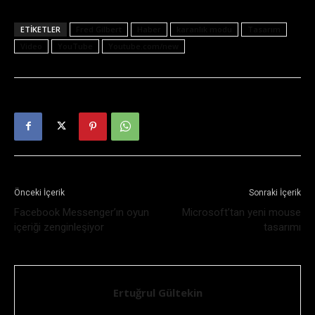
ETIKETLER
Fred Gilbert
Haber
karanlık modu
Tasarım
Video
YouTube
Youtube.com/new
Önceki İçerik
Sonraki İçerik
Facebook Messenger’ın oyun
Microsoft’tan yeni mouse
içeriği zenginleşiyor
tasarımı
Ertuğrul Gültekin