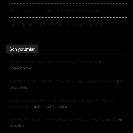
Philips’in yeni akıllı telefonu TENAA’da ortaya çıktı
Tesla Model S P100D tek şarj ile 1078 km yol yaptı
Son yorumlar
Playstation 4’e nasıl mouse ve klavye bağlanılır?
için
nohackmove
Battlefield 1 ve Titanfall 2 oyunları Origin Access’e geliyor!
için
Deep Web
Facebook Yalan Haber Dedektörü’nün bir eklenti olduğu
ortaya çıktı
için
Nakliyat Yapanlar
Adrenalin tutkunları için dünyanın en hızlı arabaları
için
Oren
Wheeley