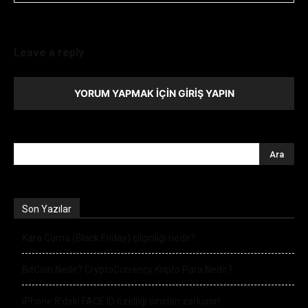
Leave a reply
YORUM YAPMAK İÇIN GIRIŞ YAPIN
Son Yazılar
Kara Cuma (Black Friday) çılgınlığı nedir?
BitCoin Nedir? CryptoCurrency Kripto Para Nedir?
iPhone 8’deki FACE ID özelliği sınırları zorluyor!