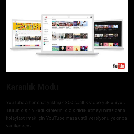
Karanlık Modu
YouTube’a her saat yaklaşık 300 saatlik video yükleniyor.
Bütün o şirin kedi kliplerini didik didik etmeyi biraz daha
kolaylaştırmak için YouTube masa üstü versiyonu yakında
yenilenecek.