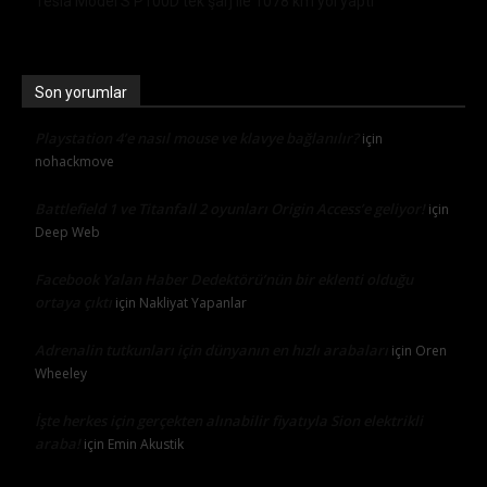
Tesla Model S P100D tek şarj ile 1078 km yol yaptı
Son yorumlar
Playstation 4’e nasıl mouse ve klavye bağlanılır?
için
nohackmove
Battlefield 1 ve Titanfall 2 oyunları Origin Access’e geliyor!
için
Deep Web
Facebook Yalan Haber Dedektörü’nün bir eklenti olduğu
ortaya çıktı
için
Nakliyat Yapanlar
Adrenalin tutkunları için dünyanın en hızlı arabaları
için
Oren
Wheeley
İşte herkes için gerçekten alınabilir fiyatıyla Sion elektrikli
araba!
için
Emin Akustik