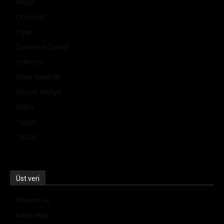
Mobil
Otomobil
Oyun
Savunma Sanayi
Sektörel
Siber Güvenlik
Sosyal Medya
Video
Yaşam
Yazılım
Üst veri
Oturum aç
Kayıt akışı