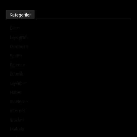
Kategoriler
Bilim
Biyografi
Donanım
Eğitim
Eğlence
Etkinlik
Giyilebilir
Haber
İnceleme
İnternet
İpuçları
Makale