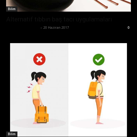
Bilim
Alternatif tıbbın baş tacı uygulamaları
Büşra Maraş Bulut
-
20 Haziran 2017
0
Bilim