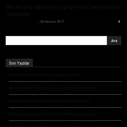
Bel ve sırt ağrılarınızı geçirecek basit günlük
çözümler
Büşra Maraş Bulut
-
20 Haziran 2017
0
Son Yazılar
Kara Cuma (Black Friday) çılgınlığı nedir?
BitCoin Nedir? CryptoCurrency Kripto Para Nedir?
iPhone 8’deki FACE ID özelliği sınırları zorluyor!
Philips’in yeni akıllı telefonu TENAA’da ortaya çıktı