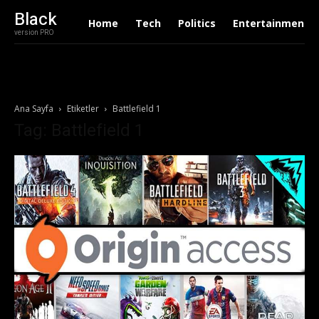
Black
Home
Tech
Politics
Entertainment
version PRO
Ana Sayfa
Etiketler
Battlefield 1
Tag: Battlefield 1