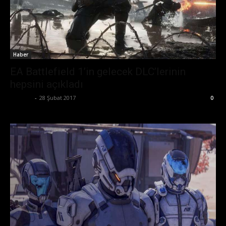
Haber
EA Battlefield 1’in gelecek DLC’lerinin
hepsini açıkladı
Ali İlter
-
28 Şubat 2017
0