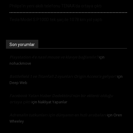
Philips’in yeni akıllı telefonu TENAA’da ortaya çıktı
Tesla Model S P100D tek şarj ile 1078 km yol yaptı
Son yorumlar
Playstation 4’e nasıl mouse ve klavye bağlanılır?
için
nohackmove
Battlefield 1 ve Titanfall 2 oyunları Origin Access’e geliyor!
için
Deep Web
Facebook Yalan Haber Dedektörü’nün bir eklenti olduğu
ortaya çıktı
için
Nakliyat Yapanlar
Adrenalin tutkunları için dünyanın en hızlı arabaları
için
Oren
Wheeley