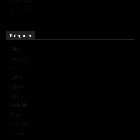
Aralık 2016
Kasım 2016
Kategoriler
Bilim
Biyografi
Donanım
Eğitim
Eğlence
Etkinlik
Giyilebilir
Haber
İnceleme
İnternet