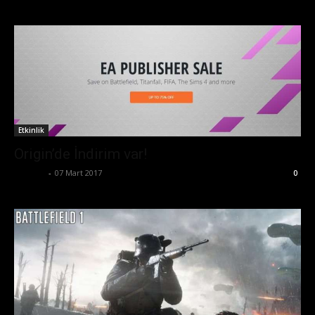
Etkinlik
Origin’de İndirim var!
Ali İlter
-
07 Mart 2017
0