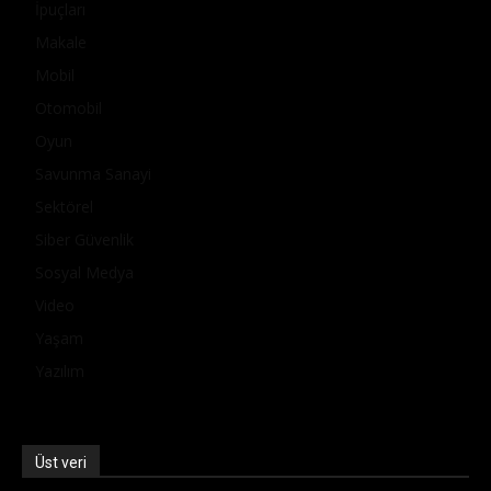
İpuçları
Makale
Mobil
Otomobil
Oyun
Savunma Sanayi
Sektörel
Siber Güvenlik
Sosyal Medya
Video
Yaşam
Yazılım
Üst veri