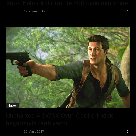
Xbox ‘Bahar İndirimi’ ile 400 oyun indirimde
Ali İlter
-
13 Nisan 2017
0
Haber
Uncharted 4 SWSX Oyun Ödülleri’ndeki
başarısıyla tarih yazdı
Ali İlter
-
20 Mart 2017
0