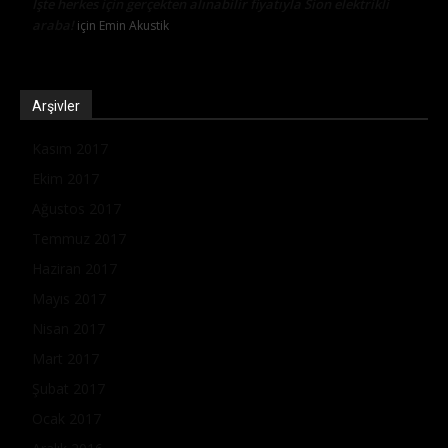
İşte herkes için gerçekten alınabilir fiyatıyla Sion elektrikli
araba!
için
Emin Akustik
Arşivler
Kasım 2017
Ekim 2017
Ağustos 2017
Temmuz 2017
Haziran 2017
Mayıs 2017
Nisan 2017
Mart 2017
Şubat 2017
Ocak 2017