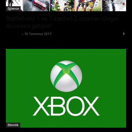
Eğlence
Battlefield 1 ve Titanfall 2 oyunları Origin
Access’e geliyor!
Eda Sarı
-
10 Temmuz 2017
1
Etkinlik