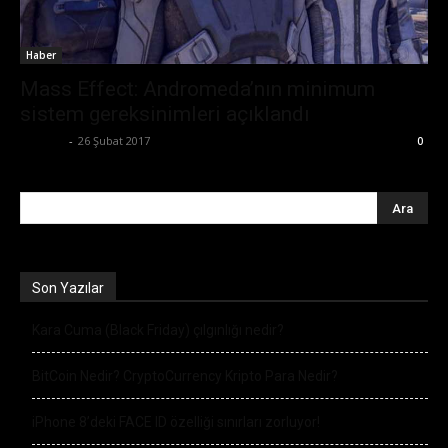
Haber
Mass Effect: Andromeda’nın minimum
sistem gereksinimleri açıklandı
Ali İlter
-
26 Şubat 2017
0
Son Yazılar
Kara Cuma (Black Friday) çılgınlığı nedir?
BitCoin Nedir? CryptoCurrency Kripto Para Nedir?
iPhone 8’deki FACE ID özelliği sınırları zorluyor!