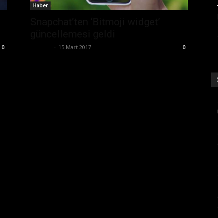
Haber
Snapchat’ten ‘Bitmoji widget’
güncellemesi geldi
Ali İlter
-
15 Mart 2017
0
0