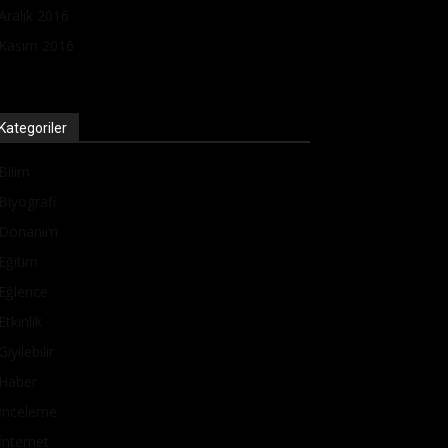
Aralık 2016
Kasım 2016
Kategoriler
Bilim
Biyografi
Donanım
Eğitim
Eğlence
Etkinlik
Giyilebilir
Haber
İnceleme
İnternet