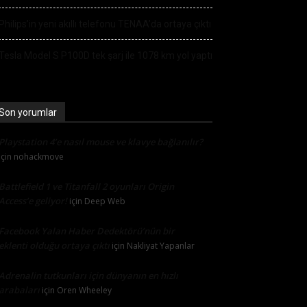
Philips’in yeni akıllı telefonu TENAA’da ortaya çıktı
Tesla Model S P100D tek şarj ile 1078 km yol yaptı
Son yorumlar
Playstation 4’e nasıl mouse ve klavye bağlanılır?
için
nohackmove
Battlefield 1 ve Titanfall 2 oyunları Origin
Access’e geliyor!
için
Deep Web
Facebook Yalan Haber Dedektörü’nün bir
eklenti olduğu ortaya çıktı
için
Nakliyat Yapanlar
Adrenalin tutkunları için dünyanın en hızlı
arabaları
için
Oren Wheeley