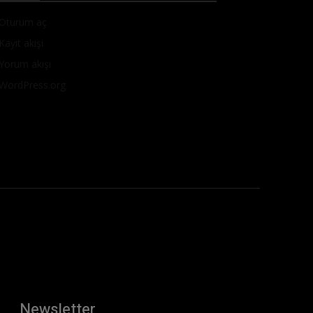
Oturum aç
Kayıt akışı
Yorum akışı
WordPress.org
Newsletter