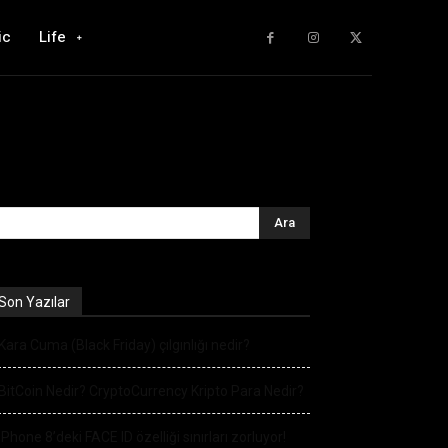
ic
Life
Son Yazılar
Kara Cuma (Black Friday) çılgınlığı nedir?
BitCoin Nedir? CryptoCurrency Kripto Para Nedir?
iPhone 8’deki FACE ID özelliği sınırları zorluyor!