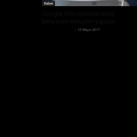
Haber
Google Allo resimlerinize
benzeyen emojiler yapıyor
Ertuğrul Gültekin
-
12 Mayıs 2017