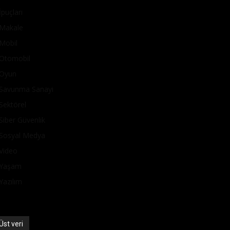
İpuçları
Makale
Mobil
Otomobil
Oyun
Savunma Sanayi
Sektörel
Siber Güvenlik
Sosyal Medya
Video
Yaşam
Yazılım
Üst veri