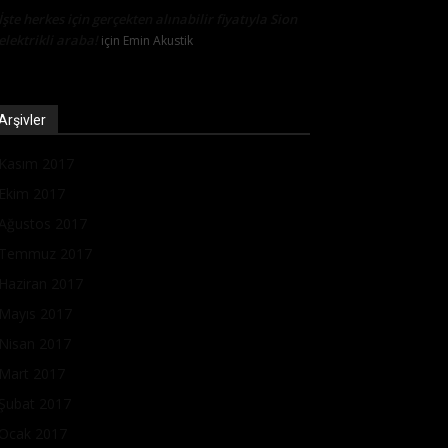
İşte herkes için gerçekten alınabilir fiyatıyla Sion
elektrikli araba!
için
Emin Akustik
Arşivler
Kasım 2017
Ekim 2017
Ağustos 2017
Temmuz 2017
Haziran 2017
Mayıs 2017
Nisan 2017
Mart 2017
Şubat 2017
Ocak 2017