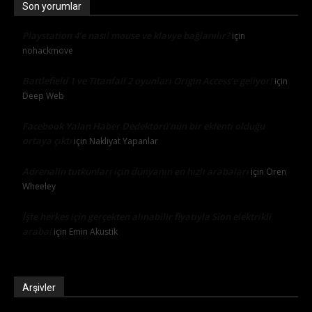
Son yorumlar
Playstation 4’e nasıl mouse ve klavye bağlanılır?
için
nohackmove
Battlefield 1 ve Titanfall 2 oyunları Origin Access’e geliyor!
için
Deep Web
Facebook Yalan Haber Dedektörü’nün bir eklenti olduğu
ortaya çıktı
için
Nakliyat Yapanlar
Adrenalin tutkunları için dünyanın en hızlı arabaları
için
Oren
Wheeley
İşte herkes için gerçekten alınabilir fiyatıyla Sion elektrikli
araba!
için
Emin Akustik
Arşivler