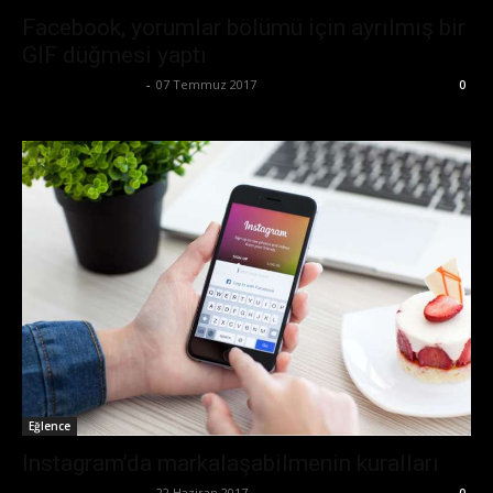
Facebook, yorumlar bölümü için ayrılmış bir
GIF düğmesi yaptı
Büşra Maraş Bulut
-
07 Temmuz 2017
0
Eğlence
Instagram’da markalaşabilmenin kuralları
Büşra Maraş Bulut
-
22 Haziran 2017
0