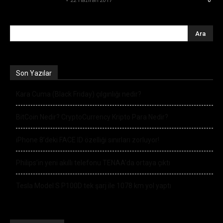
Son Yazılar
Kara Cuma (Black Friday) çılgınlığı nedir?
BitCoin Nedir? CryptoCurrency Kripto Para Nedir?
iPhone 8’deki FACE ID özelliği sınırları zorluyor!
Philips’in yeni akıllı telefonu TENAA’da ortaya çıktı
Tesla Model S P100D tek şarj ile 1078 km yol yaptı