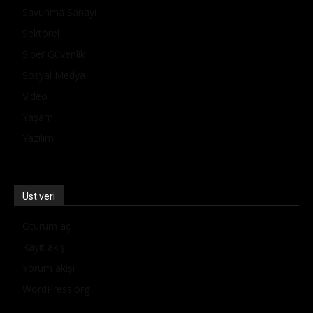
Savunma Sanayi
Sektörel
Siber Güvenlik
Sosyal Medya
Video
Yaşam
Yazılım
Üst veri
Oturum aç
Kayıt akışı
Yorum akışı
WordPress.org