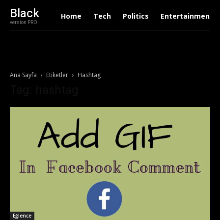
Black
Home
Tech
Politics
Entertainment
version PRO
Ana Sayfa
Etiketler
Hashtag
Tag: hashtag
Eğlence