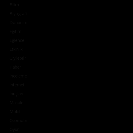
Bilim
Biyografi
Donanım
Eğitim
Eğlence
Etkinlik
Giyilebilir
Haber
İnceleme
İnternet
İpuçları
Makale
Mobil
Otomobil
Oyun