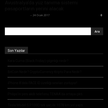
Avustralya’da yüz tanıma sistemi
pasaportların yerini alacak
Ertuğrul Gültekin
-
24 Ocak 2017
0
Son Yazılar
Kara Cuma (Black Friday) çılgınlığı nedir?
BitCoin Nedir? CryptoCurrency Kripto Para Nedir?
iPhone 8’deki FACE ID özelliği sınırları zorluyor!
Philips’in yeni akıllı telefonu TENAA’da ortaya çıktı
Tesla Model S P100D tek şarj ile 1078 km yol yaptı