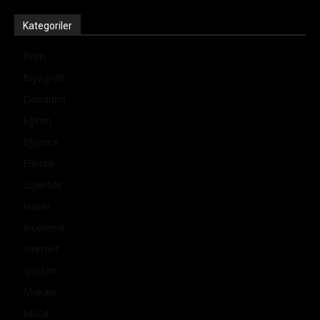
Kategoriler
Bilim
Biyografi
Donanım
Eğitim
Eğlence
Etkinlik
Giyilebilir
Haber
İnceleme
İnternet
İpuçları
Makale
Mobil