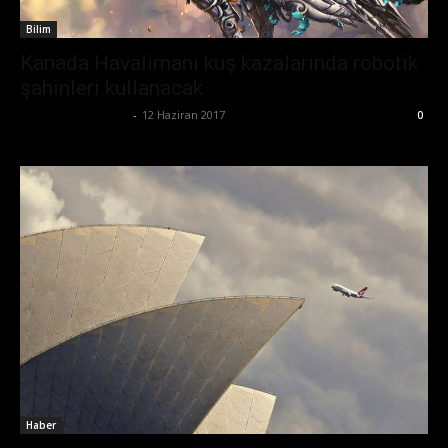
Bilim
Kanada Havalimanı kuş kazalarında robotik
şahinleri kullanacak
Büşra Maraş Bulut
-
12 Haziran 2017
0
Haber