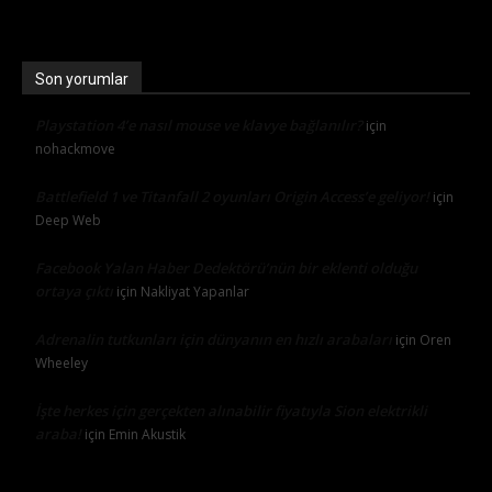
Son yorumlar
Playstation 4’e nasıl mouse ve klavye bağlanılır?
için
nohackmove
Battlefield 1 ve Titanfall 2 oyunları Origin Access’e geliyor!
için
Deep Web
Facebook Yalan Haber Dedektörü’nün bir eklenti olduğu
ortaya çıktı
için
Nakliyat Yapanlar
Adrenalin tutkunları için dünyanın en hızlı arabaları
için
Oren
Wheeley
İşte herkes için gerçekten alınabilir fiyatıyla Sion elektrikli
araba!
için
Emin Akustik