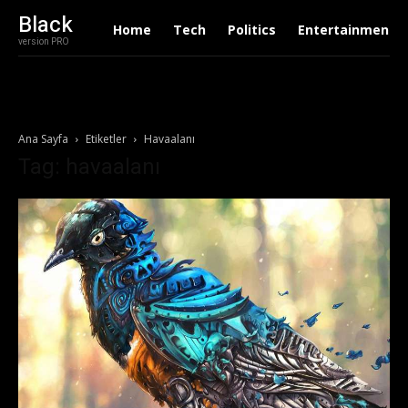
Black
Home
Tech
Politics
Entertainment
version PRO
Ana Sayfa
Etiketler
Havaalanı
Tag: havaalanı