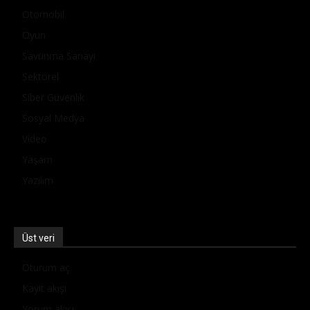
Otomobil
Oyun
Savunma Sanayi
Sektörel
Siber Güvenlik
Sosyal Medya
Video
Yaşam
Yazılım
Üst veri
Oturum aç
Kayıt akışı
Yorum akışı