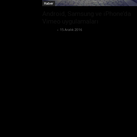
Haber
Android, Samsung ve iPhone’da
Vimeo uygulamaları
Ali İlter
-
15 Aralık 2016