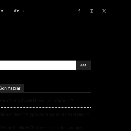
ic
Life
Son Yazılar
Kara Cuma (Black Friday) çılgınlığı nedir?
BitCoin Nedir? CryptoCurrency Kripto Para Nedir?
iPhone 8’deki FACE ID özelliği sınırları zorluyor!