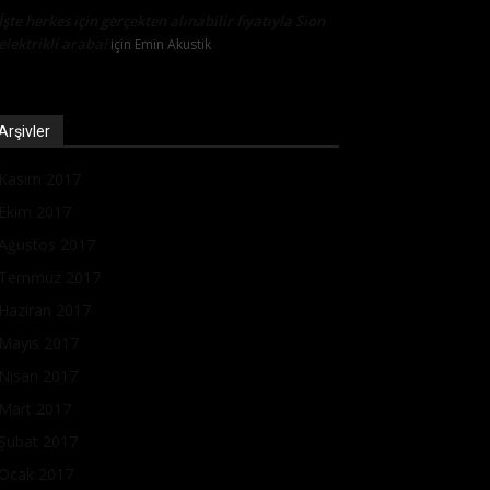
İşte herkes için gerçekten alınabilir fiyatıyla Sion
elektrikli araba!
için
Emin Akustik
Arşivler
Kasım 2017
Ekim 2017
Ağustos 2017
Temmuz 2017
Haziran 2017
Mayıs 2017
Nisan 2017
Mart 2017
Şubat 2017
Ocak 2017