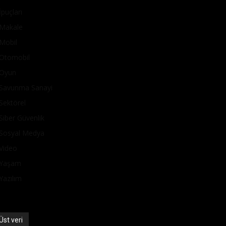
İpuçları
Makale
Mobil
Otomobil
Oyun
Savunma Sanayi
Sektörel
Siber Güvenlik
Sosyal Medya
Video
Yaşam
Yazılım
Üst veri