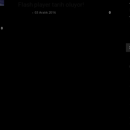
Flash player tarih oluyor!
Ali İlter
-
03 Aralık 2016
0
0