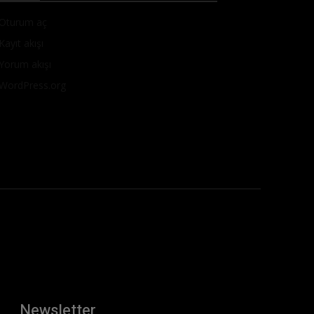
Oturum aç
Kayıt akışı
Yorum akışı
WordPress.org
Newsletter