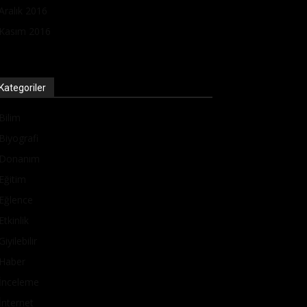
Aralık 2016
Kasım 2016
Kategoriler
Bilim
Biyografi
Donanım
Eğitim
Eğlence
Etkinlik
Giyilebilir
Haber
İnceleme
İnternet