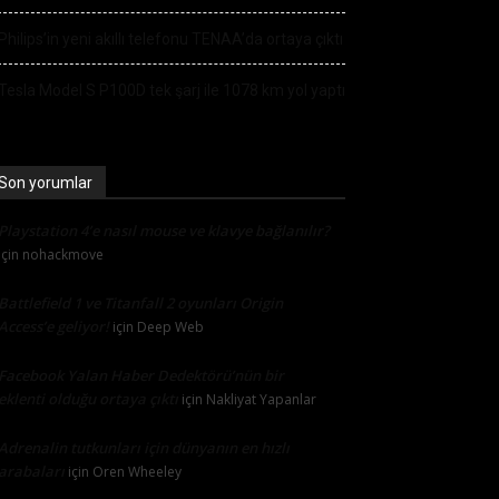
Philips’in yeni akıllı telefonu TENAA’da ortaya çıktı
Tesla Model S P100D tek şarj ile 1078 km yol yaptı
Son yorumlar
Playstation 4’e nasıl mouse ve klavye bağlanılır?
için
nohackmove
Battlefield 1 ve Titanfall 2 oyunları Origin
Access’e geliyor!
için
Deep Web
Facebook Yalan Haber Dedektörü’nün bir
eklenti olduğu ortaya çıktı
için
Nakliyat Yapanlar
Adrenalin tutkunları için dünyanın en hızlı
arabaları
için
Oren Wheeley