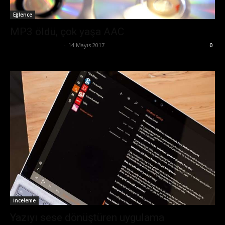
Eğlence
MP3 öldü, çok yaşa AAC
Ertuğrul Gültekin
-
14 Mayıs 2017
0
İnceleme
Yazıyı sese dönüştüren uygulama