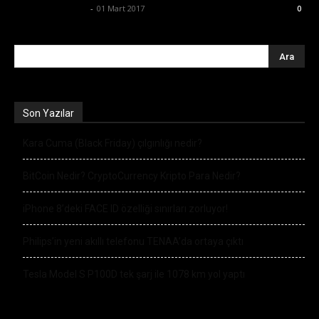
Ertuğrul Gültekin
-
01 Mart 2017
0
Son Yazılar
Kara Cuma (Black Friday) çılgınlığı nedir?
BitCoin Nedir? CryptoCurrency Kripto Para Nedir?
iPhone 8’deki FACE ID özelliği sınırları zorluyor!
Philips’in yeni akıllı telefonu TENAA’da ortaya çıktı
Tesla Model S P100D tek şarj ile 1078 km yol yaptı