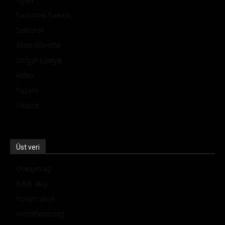
Savunma Sanayi
Sektörel
Siber Güvenlik
Sosyal Medya
Video
Yaşam
Yazılım
Üst veri
Oturum aç
Kayıt akışı
Yorum akışı
WordPress.org