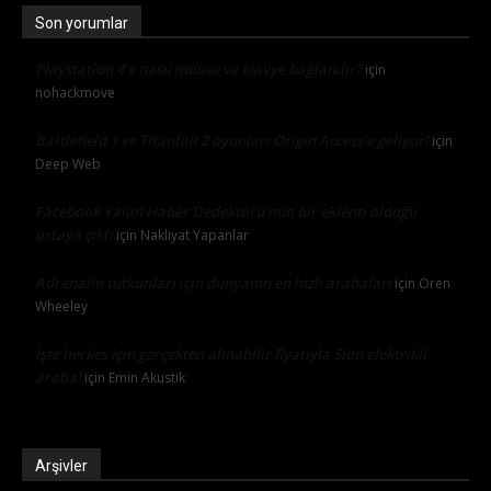
Son yorumlar
Playstation 4’e nasıl mouse ve klavye bağlanılır?
için
nohackmove
Battlefield 1 ve Titanfall 2 oyunları Origin Access’e geliyor!
için
Deep Web
Facebook Yalan Haber Dedektörü’nün bir eklenti olduğu
ortaya çıktı
için
Nakliyat Yapanlar
Adrenalin tutkunları için dünyanın en hızlı arabaları
için
Oren
Wheeley
İşte herkes için gerçekten alınabilir fiyatıyla Sion elektrikli
araba!
için
Emin Akustik
Arşivler