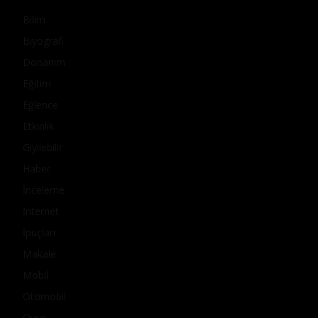
Bilim
Biyografi
Donanım
Eğitim
Eğlence
Etkinlik
Giyilebilir
Haber
İnceleme
İnternet
İpuçları
Makale
Mobil
Otomobil
Oyun