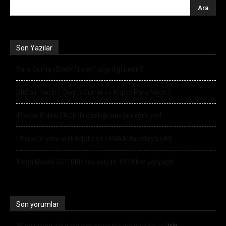
Son Yazılar
Kara Cuma (Black Friday) çılgınlığı nedir?
BitCoin Nedir? CryptoCurrency Kripto Para Nedir?
iPhone 8’deki FACE ID özelliği sınırları zorluyor!
Philips’in yeni akıllı telefonu TENAA’da ortaya çıktı
Tesla Model S P100D tek şarj ile 1078 km yol yaptı
Son yorumlar
Playstation 4’e nasıl mouse ve klavye bağlanılır?
için