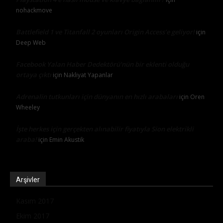
nohackmove
Battlefield 1 ve Titanfall 2 oyunları Origin Access’e geliyor!
için
Deep Web
Facebook Yalan Haber Dedektörü’nün bir eklenti olduğu
ortaya çıktı
için
Nakliyat Yapanlar
Adrenalin tutkunları için dünyanın en hızlı arabaları
için
Oren
Wheeley
İşte herkes için gerçekten alınabilir fiyatıyla Sion elektrikli
araba!
için
Emin Akustik
Arşivler
Kasım 2017
Ekim 2017