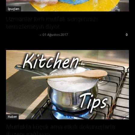
İpuçları
Uzmanlar kirli mutfak süngerinizi
temizlemeyin diyor
Büşra Maraş Bulut
-
01 Ağustos 2017
0
Haber
Mutfakta küçük ama etkili dokunuşlarla
düzeni sağlayın