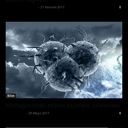
Büşra Maraş Bulut
-
21 Haziran 2017
0
Bilim
Mutfağınızdaki en kirli eşyaların sıralaması
Tolga Ünal
-
29 Mayıs 2017
0