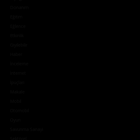
Donanım
Eğitim
Eğlence
Etkinlik
Giyilebilir
Haber
İnceleme
İnternet
İpuçları
Makale
Mobil
Otomobil
Oyun
Savunma Sanayi
Sektörel