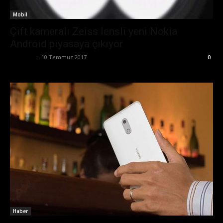
Mobil
Çift kameralı Zeiss lensli yeni Nokia
Android piyasaya çıkıyor
Eda Sarı
-
10 Temmuz 2017
0
Haber