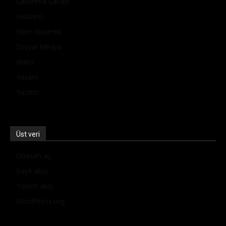
Savunma Sanayi
Sektörel
Siber Güvenlik
Sosyal Medya
Video
Yaşam
Yazılım
Üst veri
Oturum aç
Kayıt akışı
Yorum akışı
WordPress.org