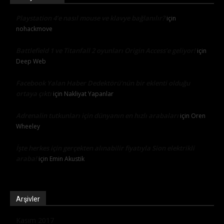
Playstation 4’e nasıl mouse ve klavye bağlanılır?
için
nohackmove
Battlefield 1 ve Titanfall 2 oyunları Origin Access’e geliyor!
için
Deep Web
Facebook Yalan Haber Dedektörü’nün bir eklenti olduğu
ortaya çıktı
için
Nakliyat Yapanlar
Adrenalin tutkunları için dünyanın en hızlı arabaları
için
Oren
Wheeley
İşte herkes için gerçekten alınabilir fiyatıyla Sion elektrikli
araba!
için
Emin Akustik
Arşivler
Kasım 2017