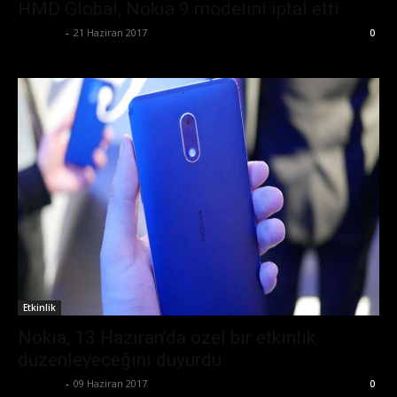
HMD Global, Nokia 9 modelini iptal etti
Eda Sarı
-
21 Haziran 2017
0
Etkinlik
Nokia, 13 Haziran’da özel bir etkinlik
düzenleyeceğini duyurdu
Eda Sarı
-
09 Haziran 2017
0