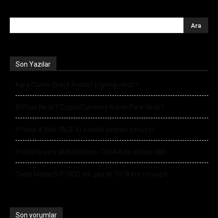
Son Yazılar
Kara Cuma (Black Friday) çılgınlığı nedir?
BitCoin Nedir? CryptoCurrency Kripto Para Nedir?
iPhone 8’deki FACE ID özelliği sınırları zorluyor!
Philips’in yeni akıllı telefonu TENAA’da ortaya çıktı
Tesla Model S P100D tek şarj ile 1078 km yol yaptı
Son yorumlar