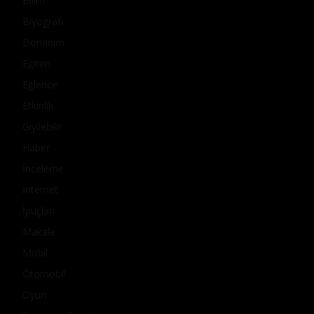
Bilim
Biyografi
Donanım
Eğitim
Eğlence
Etkinlik
Giyilebilir
Haber
İnceleme
İnternet
İpuçları
Makale
Mobil
Otomobil
Oyun