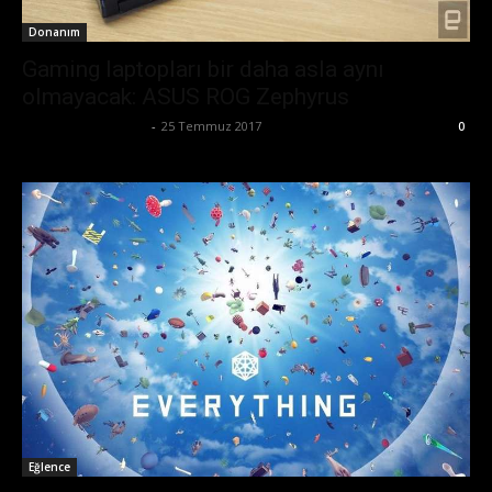
Donanım
Gaming laptopları bir daha asla aynı
olmayacak: ASUS ROG Zephyrus
Mehmet Ali Başarır
-
25 Temmuz 2017
0
Eğlence