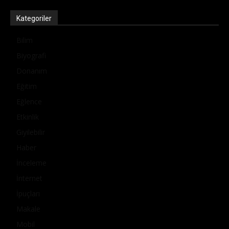
Kategoriler
Bilim
Biyografi
Donanım
Eğitim
Eğlence
Etkinlik
Giyilebilir
Haber
İnceleme
İnternet
İpuçları
Makale
Mobil