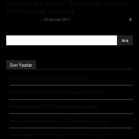
Video oyun fragmanı “Everything” Akademi
Ödülü’ne aday gösterildi
Büşra Maraş Bulut
-
09 Haziran 2017
0
Son Yazılar
Kara Cuma (Black Friday) çılgınlığı nedir?
BitCoin Nedir? CryptoCurrency Kripto Para Nedir?
iPhone 8’deki FACE ID özelliği sınırları zorluyor!
Philips’in yeni akıllı telefonu TENAA’da ortaya çıktı
Tesla Model S P100D tek şarj ile 1078 km yol yaptı