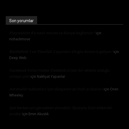
Son yorumlar
Playstation 4’e nasıl mouse ve klavye bağlanılır?
için
nohackmove
Battlefield 1 ve Titanfall 2 oyunları Origin Access’e geliyor!
için
Deep Web
Facebook Yalan Haber Dedektörü’nün bir eklenti olduğu
ortaya çıktı
için
Nakliyat Yapanlar
Adrenalin tutkunları için dünyanın en hızlı arabaları
için
Oren
Wheeley
İşte herkes için gerçekten alınabilir fiyatıyla Sion elektrikli
araba!
için
Emin Akustik