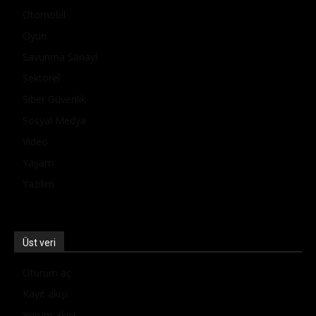
Otomobil
Oyun
Savunma Sanayi
Sektörel
Siber Güvenlik
Sosyal Medya
Video
Yaşam
Yazılım
Üst veri
Oturum aç
Kayıt akışı
Yorum akışı