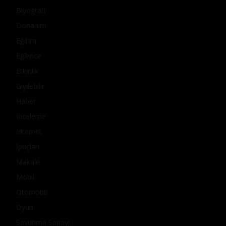
Biyografi
Donanım
Eğitim
Eğlence
Etkinlik
Giyilebilir
Haber
İnceleme
İnternet
İpuçları
Makale
Mobil
Otomobil
Oyun
Savunma Sanayi