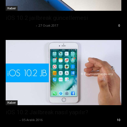
Haber
iOS 10.2 jailbreak güncellemesi
Ertuğrul Gültekin
-
27 Ocak 2017
0
Haber
iOS 10.2 Jailbreak nasıl yapılır?
Ali İlter
-
05 Aralık 2016
10