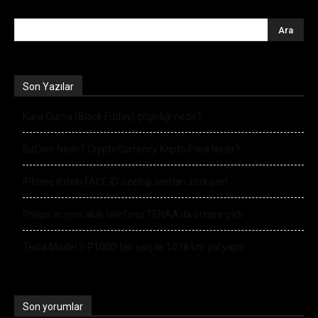
Son Yazılar
Kara Cuma (Black Friday) çılgınlığı nedir?
BitCoin Nedir? CryptoCurrency Kripto Para Nedir?
iPhone 8’deki FACE ID özelliği sınırları zorluyor!
Philips’in yeni akıllı telefonu TENAA’da ortaya çıktı
Tesla Model S P100D tek şarj ile 1078 km yol yaptı
Son yorumlar