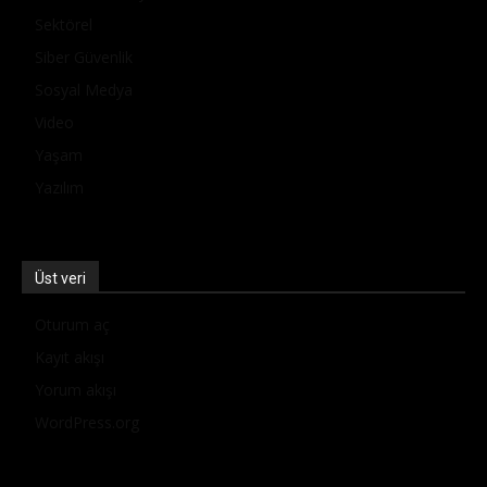
Sektörel
Siber Güvenlik
Sosyal Medya
Video
Yaşam
Yazılım
Üst veri
Oturum aç
Kayıt akışı
Yorum akışı
WordPress.org