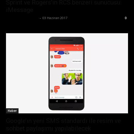
Sprint ve Rogers’ın RCS benzeri sunucusu:
iMessage
Büşra Maraş Bulut
-
03 Haziran 2017
0
Haber
Google’ın yeni SMS standardı ile resim ve
sohbet paylaşımı yapılabilecek