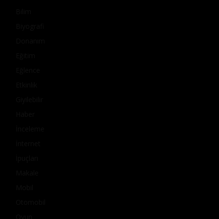
Bilim
Biyografi
Donanım
Eğitim
Eğlence
Etkinlik
Giyilebilir
Haber
İnceleme
İnternet
İpuçları
Makale
Mobil
Otomobil
Oyun