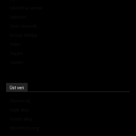
Savunma Sanayi
Sektörel
Siber Güvenlik
Sosyal Medya
Video
Yaşam
Yazılım
Üst veri
Oturum aç
Kayıt akışı
Yorum akışı
WordPress.org