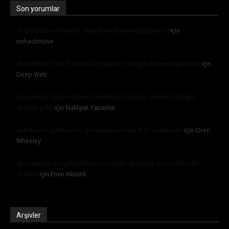
Son yorumlar
Playstation 4’e nasıl mouse ve klavye bağlanılır?
için
nohackmove
Battlefield 1 ve Titanfall 2 oyunları Origin Access’e geliyor!
için
Deep Web
Facebook Yalan Haber Dedektörü’nün bir eklenti olduğu
ortaya çıktı
için
Nakliyat Yapanlar
Adrenalin tutkunları için dünyanın en hızlı arabaları
için
Oren
Wheeley
İşte herkes için gerçekten alınabilir fiyatıyla Sion elektrikli
araba!
için
Emin Akustik
Arşivler