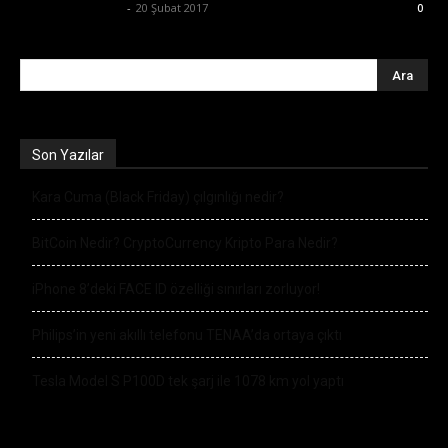
Ertuğrul Gültekin
-
20 Şubat 2017
0
Son Yazılar
Kara Cuma (Black Friday) çılgınlığı nedir?
BitCoin Nedir? CryptoCurrency Kripto Para Nedir?
iPhone 8’deki FACE ID özelliği sınırları zorluyor!
Philips’in yeni akıllı telefonu TENAA’da ortaya çıktı
Tesla Model S P100D tek şarj ile 1078 km yol yaptı