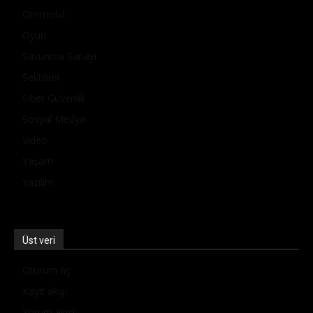
Otomobil
Oyun
Savunma Sanayi
Sektörel
Siber Güvenlik
Sosyal Medya
Video
Yaşam
Yazılım
Üst veri
Oturum aç
Kayıt akışı
Yorum akışı