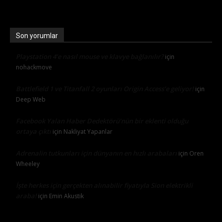
Son yorumlar
Playstation 4’e nasıl mouse ve klavye bağlanılır?
için
nohackmove
Battlefield 1 ve Titanfall 2 oyunları Origin Access’e geliyor!
için
Deep Web
Facebook Yalan Haber Dedektörü’nün bir eklenti olduğu
ortaya çıktı
için
Nakliyat Yapanlar
Adrenalin tutkunları için dünyanın en hızlı arabaları
için
Oren
Wheeley
İşte herkes için gerçekten alınabilir fiyatıyla Sion elektrikli
araba!
için
Emin Akustik