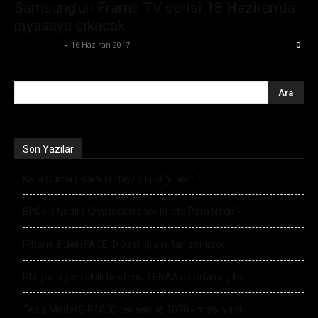
Samsung’un Frame TV serisi 18 Haziran’da
piyasaya çıkacak
Tolga Ünal
-
16 Haziran 2017
0
Son Yazılar
Kara Cuma (Black Friday) çılgınlığı nedir?
BitCoin Nedir? CryptoCurrency Kripto Para Nedir?
iPhone 8’deki FACE ID özelliği sınırları zorluyor!
Philips’in yeni akıllı telefonu TENAA’da ortaya çıktı
Tesla Model S P100D tek şarj ile 1078 km yol yaptı