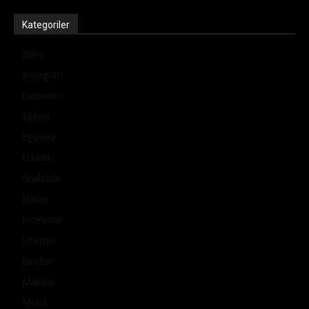
Kategoriler
Bilim
Biyografi
Donanım
Eğitim
Eğlence
Etkinlik
Giyilebilir
Haber
İnceleme
İnternet
İpuçları
Makale
Mobil