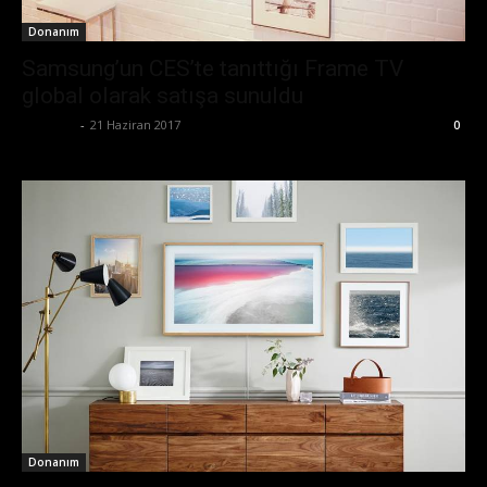
Donanım
Samsung’un CES’te tanıttığı Frame TV
global olarak satışa sunuldu
Eda Sarı
-
21 Haziran 2017
0
Donanım