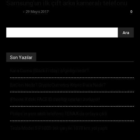
Samsung’un ilk çift arka kameralı telefonu
Eda Sarı
-
29 Mayıs 2017
0
Son Yazılar
Kara Cuma (Black Friday) çılgınlığı nedir?
BitCoin Nedir? CryptoCurrency Kripto Para Nedir?
iPhone 8’deki FACE ID özelliği sınırları zorluyor!
Philips’in yeni akıllı telefonu TENAA’da ortaya çıktı
Tesla Model S P100D tek şarj ile 1078 km yol yaptı