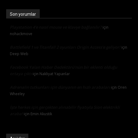
Son yorumlar
Playstation 4’e nasıl mouse ve klavye bağlanılır?
için
nohackmove
Battlefield 1 ve Titanfall 2 oyunları Origin Access’e geliyor!
için
Deep Web
Facebook Yalan Haber Dedektörü’nün bir eklenti olduğu
ortaya çıktı
için
Nakliyat Yapanlar
Adrenalin tutkunları için dünyanın en hızlı arabaları
için
Oren
Wheeley
İşte herkes için gerçekten alınabilir fiyatıyla Sion elektrikli
araba!
için
Emin Akustik