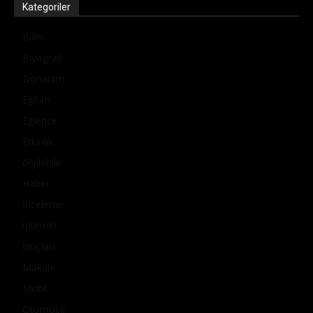
Kategoriler
Bilim
Biyografi
Donanım
Eğitim
Eğlence
Etkinlik
Giyilebilir
Haber
İnceleme
İnternet
İpuçları
Makale
Mobil
Otomobil