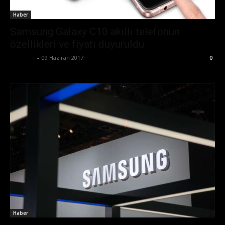
Haber
Samsung Galaxy C10 akıllı telefonun
özellikleri ve fiyatı duyuruldu
Eda Sarı
-
09 Haziran 2017
0
Haber