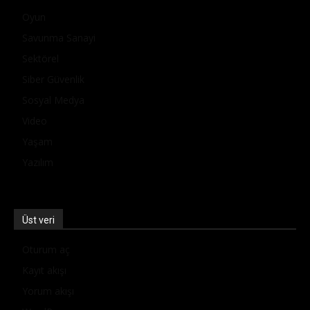
Oyun
Savunma Sanayi
Sektörel
Siber Güvenlik
Sosyal Medya
Video
Yaşam
Yazılım
Üst veri
Oturum aç
Kayıt akışı
Yorum akışı