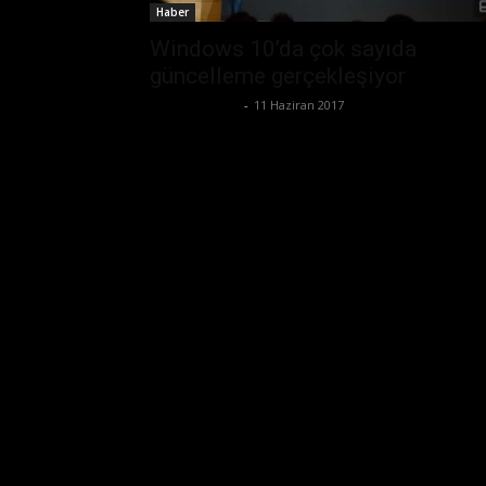
Haber
Windows 10’da çok sayıda
güncelleme gerçekleşiyor
Emre Bayındır
-
11 Haziran 2017