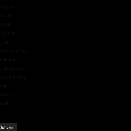
İpuçları
Makale
Mobil
Otomobil
Oyun
Savunma Sanayi
Sektörel
Siber Güvenlik
Sosyal Medya
Video
Yaşam
Yazılım
Üst veri