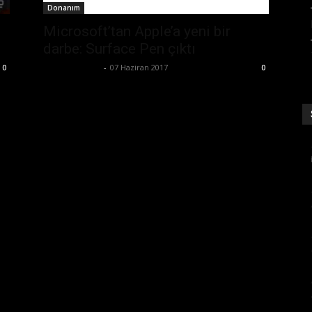
Donanım
Microsoft’tan Apple’a yeni bir
darbe: Surface Pen çıktı
Emre Bayındır
-
07 Haziran 2017
0
0