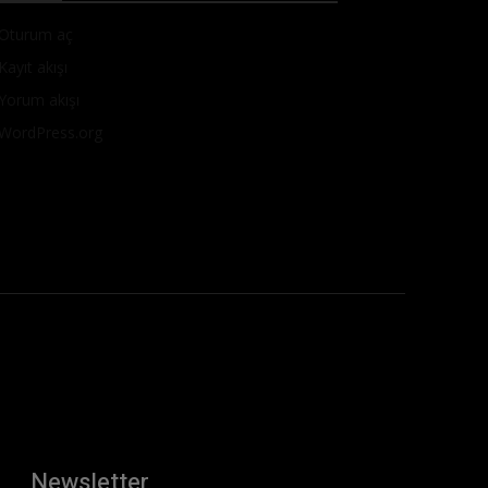
Oturum aç
Kayıt akışı
Yorum akışı
WordPress.org
Newsletter