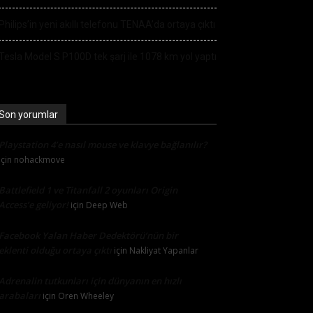
Philips’in yeni akıllı telefonu TENAA’da ortaya çıktı
Tesla Model S P100D tek şarj ile 1078 km yol yaptı
Son yorumlar
Playstation 4’e nasıl mouse ve klavye bağlanılır?
için
nohackmove
Battlefield 1 ve Titanfall 2 oyunları Origin
Access’e geliyor!
için
Deep Web
Facebook Yalan Haber Dedektörü’nün bir
eklenti olduğu ortaya çıktı
için
Nakliyat Yapanlar
Adrenalin tutkunları için dünyanın en hızlı
arabaları
için
Oren Wheeley