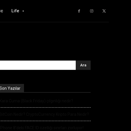
ic
Life
Son Yazılar
Kara Cuma (Black Friday) çılgınlığı nedir?
BitCoin Nedir? CryptoCurrency Kripto Para Nedir?
iPhone 8’deki FACE ID özelliği sınırları zorluyor!