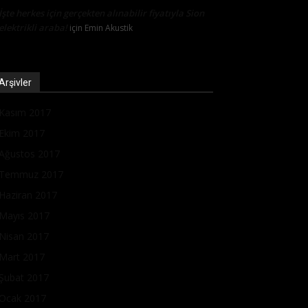
İşte herkes için gerçekten alınabilir fiyatıyla Sion
elektrikli araba!
için
Emin Akustik
Arşivler
Kasım 2017
Ekim 2017
Ağustos 2017
Temmuz 2017
Haziran 2017
Mayıs 2017
Nisan 2017
Mart 2017
Şubat 2017
Ocak 2017