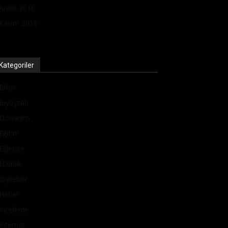
Aralık 2016
Kasım 2016
Kategoriler
Bilim
Biyografi
Donanım
Eğitim
Eğlence
Etkinlik
Giyilebilir
Haber
İnceleme
İnternet