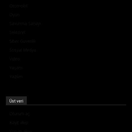
Otomobil
Oyun
Savunma Sanayi
Sektörel
Siber Güvenlik
Sosyal Medya
Video
Yaşam
Yazılım
Üst veri
Oturum aç
Kayıt akışı
Yorum akışı