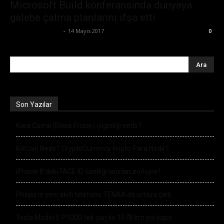
Microsoft Build konferansında dünyaya
galebe çalma planlarını ifşa etti
Ertuğrul Gültekin
-
14 Mayıs 2017
0
Son Yazılar
Kara Cuma (Black Friday) çılgınlığı nedir?
BitCoin Nedir? CryptoCurrency Kripto Para Nedir?
iPhone 8’deki FACE ID özelliği sınırları zorluyor!
Philips’in yeni akıllı telefonu TENAA’da ortaya çıktı
Tesla Model S P100D tek şarj ile 1078 km yol yaptı