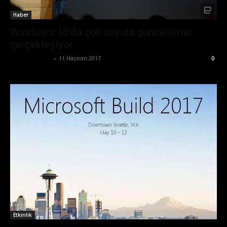
Haber
Windows 10’da çok sayıda güncelleme
gerçekleşiyor
Emre Bayındır
-
11 Haziran 2017
0
Etkinlik