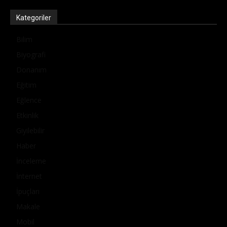
Kategoriler
Bilim
Biyografi
Donanım
Eğitim
Eğlence
Etkinlik
Giyilebilir
Haber
İnceleme
İnternet
İpuçları
Makale
Mobil