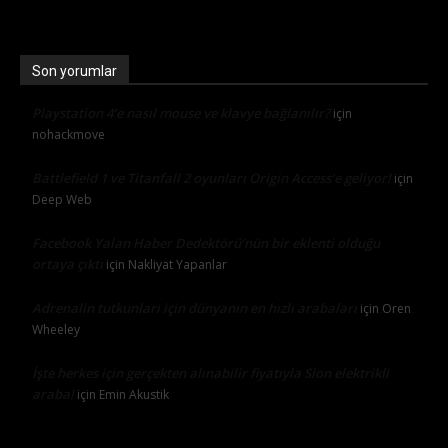
Son yorumlar
Playstation 4’e nasıl mouse ve klavye bağlanılır?
için
nohackmove
Battlefield 1 ve Titanfall 2 oyunları Origin Access’e geliyor!
için
Deep Web
Facebook Yalan Haber Dedektörü’nün bir eklenti olduğu
ortaya çıktı
için
Nakliyat Yapanlar
Adrenalin tutkunları için dünyanın en hızlı arabaları
için
Oren
Wheeley
İşte herkes için gerçekten alınabilir fiyatıyla Sion elektrikli
araba!
için
Emin Akustik