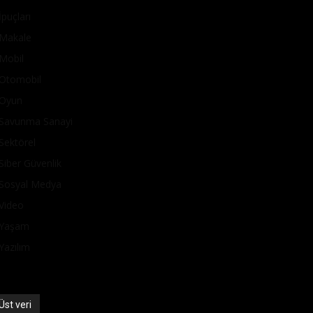
İpuçları
Makale
Mobil
Otomobil
Oyun
Savunma Sanayi
Sektörel
Siber Güvenlik
Sosyal Medya
Video
Yaşam
Yazılım
Üst veri