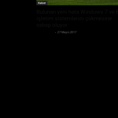
Haber
Bulunan yeni hata Windows 7 ve 
işletim sistemlerini çökmesine
sebep oluyor
Tolga Ünal
-
27 Mayıs 2017