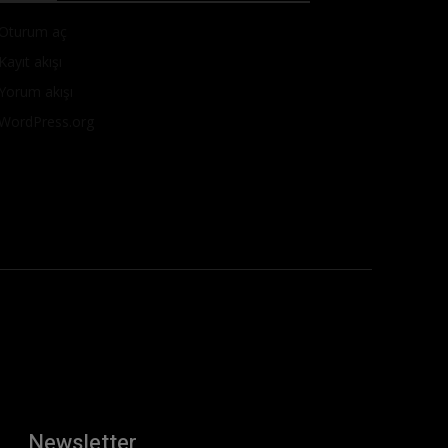
Oturum aç
Kayıt akışı
Yorum akışı
WordPress.org
Newsletter