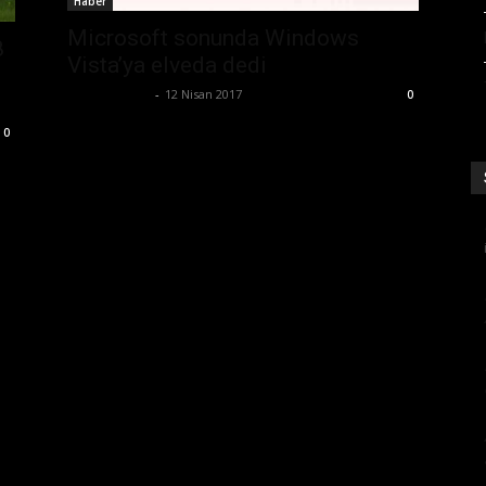
Haber
Microsoft sonunda Windows
8
Vista’ya elveda dedi
Serhat Umar
-
12 Nisan 2017
0
0