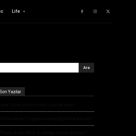
ic
Life
Son Yazılar
Kara Cuma (Black Friday) çılgınlığı nedir?
BitCoin Nedir? CryptoCurrency Kripto Para Nedir?
iPhone 8’deki FACE ID özelliği sınırları zorluyor!