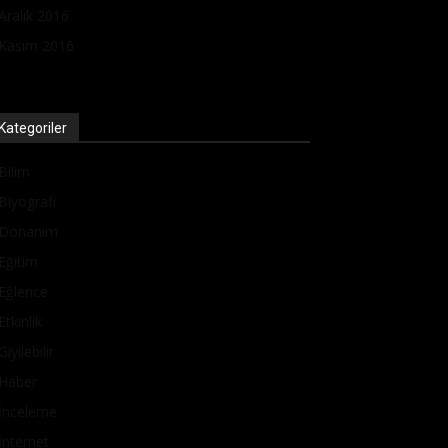
Aralık 2016
Kasım 2016
Kategoriler
Bilim
Biyografi
Donanım
Eğitim
Eğlence
Etkinlik
Giyilebilir
Haber
İnceleme
İnternet