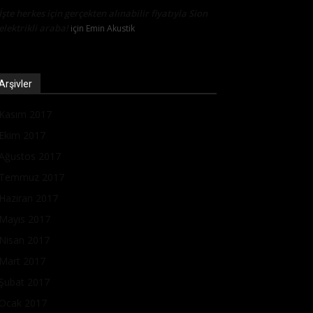
İşte herkes için gerçekten alınabilir fiyatıyla Sion
elektrikli araba!
için
Emin Akustik
Arşivler
Kasım 2017
Ekim 2017
Ağustos 2017
Temmuz 2017
Haziran 2017
Mayıs 2017
Nisan 2017
Mart 2017
Şubat 2017
Ocak 2017