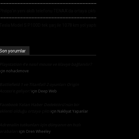
Philips’in yeni akıllı telefonu TENAA’da ortaya çıktı
Tesla Model S P100D tek şarj ile 1078 km yol yaptı
Son yorumlar
Playstation 4’e nasıl mouse ve klavye bağlanılır?
için
nohackmove
Battlefield 1 ve Titanfall 2 oyunları Origin
Access’e geliyor!
için
Deep Web
Facebook Yalan Haber Dedektörü’nün bir
eklenti olduğu ortaya çıktı
için
Nakliyat Yapanlar
Adrenalin tutkunları için dünyanın en hızlı
arabaları
için
Oren Wheeley