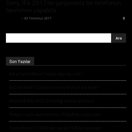
Sony, IFA 2017’de çerçevesiz bir telefonun
tanıtımını yapabilir
Eda Sarı
-
03 Temmuz 2017
0
Son Yazılar
Kara Cuma (Black Friday) çılgınlığı nedir?
BitCoin Nedir? CryptoCurrency Kripto Para Nedir?
iPhone 8’deki FACE ID özelliği sınırları zorluyor!
Philips’in yeni akıllı telefonu TENAA’da ortaya çıktı
Tesla Model S P100D tek şarj ile 1078 km yol yaptı