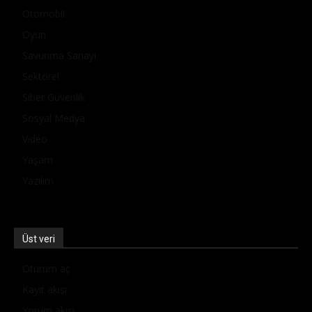
Otomobil
Oyun
Savunma Sanayi
Sektörel
Siber Güvenlik
Sosyal Medya
Video
Yaşam
Yazılım
Üst veri
Oturum aç
Kayıt akışı
Yorum akışı