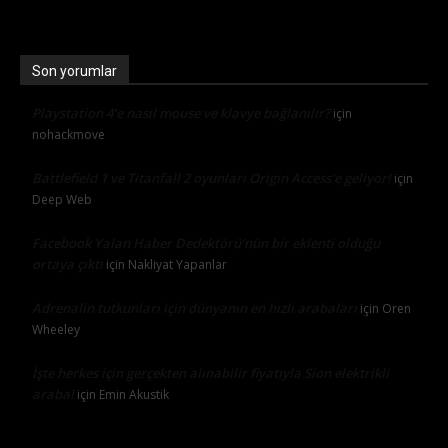
Son yorumlar
Playstation 4’e nasıl mouse ve klavye bağlanılır?
için
nohackmove
Battlefield 1 ve Titanfall 2 oyunları Origin Access’e geliyor!
için
Deep Web
Facebook Yalan Haber Dedektörü’nün bir eklenti olduğu
ortaya çıktı
için
Nakliyat Yapanlar
Adrenalin tutkunları için dünyanın en hızlı arabaları
için
Oren
Wheeley
İşte herkes için gerçekten alınabilir fiyatıyla Sion elektrikli
araba!
için
Emin Akustik