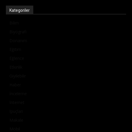
Kategoriler
Bilim
Biyografi
Donanım
Eğitim
Eğlence
Etkinlik
Giyilebilir
Haber
İnceleme
İnternet
İpuçları
Makale
Mobil