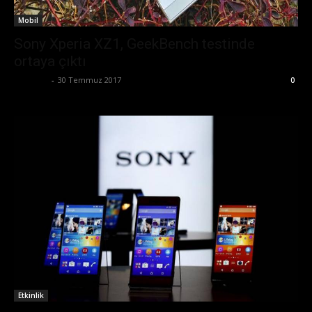
Mobil
Sony Xperia XZ1, GeekBench testinde
ortaya çıktı
Eda Sarı
-
30 Temmuz 2017
0
Etkinlik