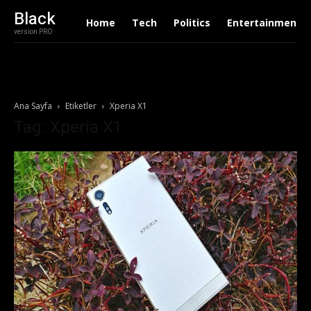
Black
Home
Tech
Politics
Entertainment
version PRO
Ana Sayfa
Etiketler
Xperia X1
Tag: Xperia X1