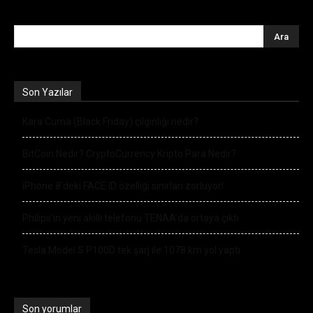
Son Yazılar
Kara Cuma (Black Friday) çılgınlığı nedir?
BitCoin Nedir? CryptoCurrency Kripto Para Nedir?
iPhone 8’deki FACE ID özelliği sınırları zorluyor!
Philips’in yeni akıllı telefonu TENAA’da ortaya çıktı
Tesla Model S P100D tek şarj ile 1078 km yol yaptı
Son yorumlar