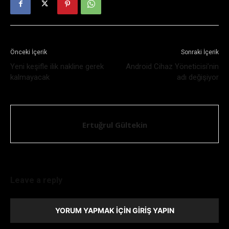
Önceki İçerik
Sonraki İçerik
Yeni keşifle ilik nakline gerek
Android Cihaz Yöneticisi’nin
kalmayacak
adı değişiyor
Ertuğrul Gültekin
Leave a reply
YORUM YAPMAK İÇIN GIRIŞ YAPIN