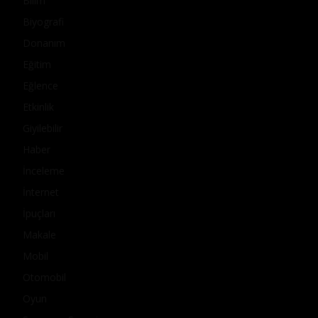
Bilim
Biyografi
Donanım
Eğitim
Eğlence
Etkinlik
Giyilebilir
Haber
İnceleme
İnternet
İpuçları
Makale
Mobil
Otomobil
Oyun