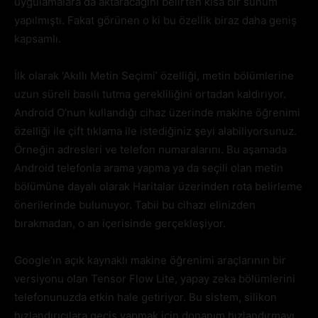
uygulamalara da aktaracağını belirten kısa bir sunum
yapılmıştı. Fakat görünen o ki bu özellik biraz daha geniş
kapsamlı.
İlk olarak ‘Akıllı Metin Seçimi’ özelliği, metin bölümlerine
uzun süreli basılı tutma gerekliliğini ortadan kaldırıyor.
Android O’nun kullandığı cihaz üzerinde makine öğrenimi
özelliği ile çift tıklama ile istediğiniz şeyi alabiliyorsunuz.
Örneğin adresleri ve telefon numaralarını. Bu aşamada
Android telefonla arama yapma ya da seçili olan metin
bölümüne dayalı olarak Haritalar üzerinden rota belirleme
önerilerinde bulunuyor. Tabii bu cihazı elinizden
bırakmadan, o an içerisinde gerçekleşiyor.
Google’ın açık kaynaklı makine öğrenimi araçlarının bir
versiyonu olan Tensor Flow Lite, yapay zeka bölümlerini
telefonunuzda etkin hale getiriyor. Bu sistem, silikon
hızlandırıcılara geçiş yapmak için donanım hızlandırmayı