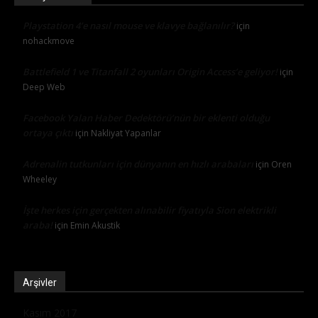
Playstation 4’e nasıl mouse ve klavye bağlanılır?
için
nohackmove
Battlefield 1 ve Titanfall 2 oyunları Origin Access’e geliyor!
için
Deep Web
Facebook Yalan Haber Dedektörü’nün bir eklenti olduğu
ortaya çıktı
için
Nakliyat Yapanlar
Adrenalin tutkunları için dünyanın en hızlı arabaları
için
Oren
Wheeley
İşte herkes için gerçekten alınabilir fiyatıyla Sion elektrikli
araba!
için
Emin Akustik
Arşivler
Kasım 2017