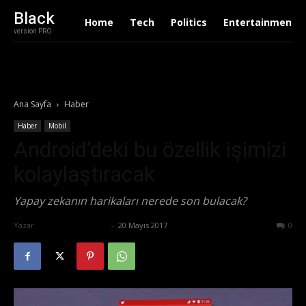
Black
Home
Tech
Politics
Entertainment
version PRO
Ana Sayfa
Haber
Haber
Mobil
Android’deki bu özellik işimizi
kolaylaştıracak
Yapay zekanın harikaları nerede son bulacak?
Yazar
Ertuğrul Gültekin
-
20 Mayıs 2017
579
0