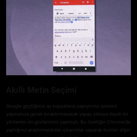
Akıllı Metin Seçimi
Google geçtiğimiz ay kopyalama yapıştırma işlemini
yapmanıza gerek bıraktırmayacak yapay zekaya dayalı bir
yöntemin ön gösterimini yapmıştı. Bu özelliğin Chrome’da
yaptığınız araştırmalardan çıkarımlar yaparak bunları diğer