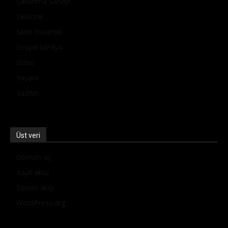
Savunma Sanayi
Sektörel
Siber Güvenlik
Sosyal Medya
Video
Yaşam
Yazılım
Üst veri
Oturum aç
Kayıt akışı
Yorum akışı
WordPress.org