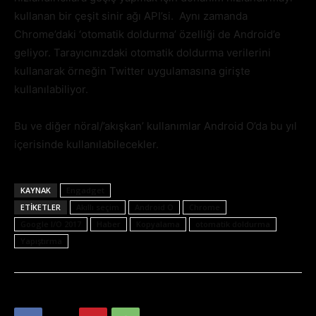
kullanan bir çeşit sinir ağı API’si. Aynı zamanda
Chrome’daki ‘otomatik doldurma’ özelliği de Android’e
geliyor. Tarayıcınızdaki otomatik doldurma verilerini
kullanarak örneğin Twitter uygulamasına girişte
kullanılabiliyor.
Bu ve diğer nöral/’akışkan’ kullanımlar Android O’da bu yıl
içerisinde kullanılabilecekler.
KAYNAK
Engadget
ETIKETLER
Akıllı seçim
Android O
Chrome
Google I/O 2017
Haber
Kopyalama
otomatik doldurma
Yapıştırma