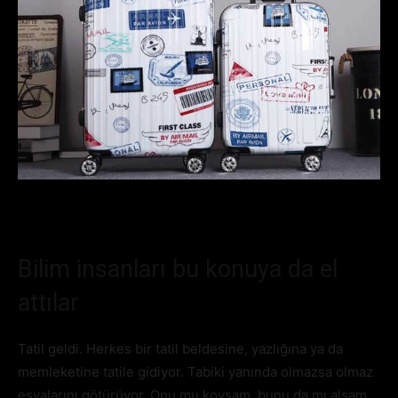
Bilim insanları bu konuya da el
attılar
Tatil geldi. Herkes bir tatil beldesine, yazlığına ya da
memleketine tatile gidiyor. Tabiki yanında olmazsa olmaz
eşyalarını götürüyor. Onu mu koysam, bunu da mı alsam,