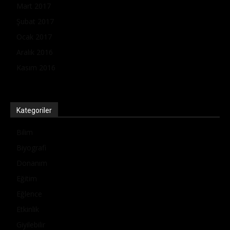
Mart 2017
Şubat 2017
Ocak 2017
Aralık 2016
Kasım 2016
Kategoriler
Bilim
Biyografi
Donanım
Eğitim
Eğlence
Etkinlik
Giyilebilir