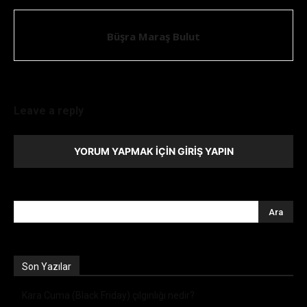
Büşra Maraş Bulut
Leave a reply
YORUM YAPMAK İÇIN GIRIŞ YAPIN
Son Yazılar
Kara Cuma (Black Friday) çılgınlığı nedir?