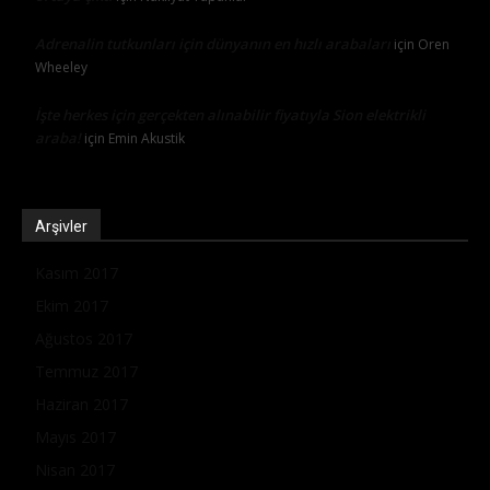
Adrenalin tutkunları için dünyanın en hızlı arabaları
için
Oren
Wheeley
İşte herkes için gerçekten alınabilir fiyatıyla Sion elektrikli
araba!
için
Emin Akustik
Arşivler
Kasım 2017
Ekim 2017
Ağustos 2017
Temmuz 2017
Haziran 2017
Mayıs 2017
Nisan 2017