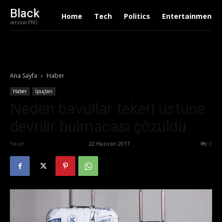
Black
Home
Tech
Politics
Entertainment
version PRO
Ana Sayfa
Haber
Haber
İpuçları
Neden bavullar tekeri üstüne
devrilir bulmacası çözüldü
Yazar
Büşra Maraş Bulut
-
22 Haziran 2017
696
0