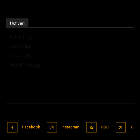
Üst veri
Oturum aç
Kayıt akışı
Yorum akışı
WordPress.org
Facebook
Instagram
RSS
X