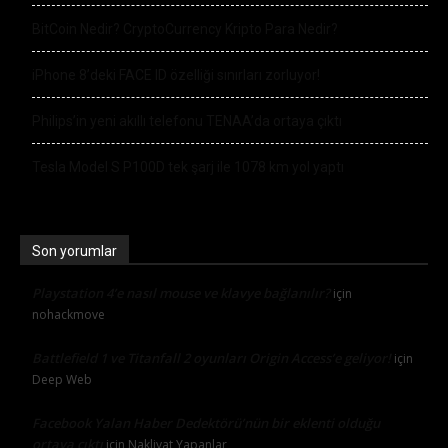
BitCoin Nedir? CryptoCurrency Kripto Para Nedir?
iPhone 8’deki FACE ID özelliği sınırları zorluyor!
Philips’in yeni akıllı telefonu TENAA’da ortaya çıktı
Tesla Model S P100D tek şarj ile 1078 km yol yaptı
Son yorumlar
Playstation 4’e nasıl mouse ve klavye bağlanılır?
için
nohackmove
Battlefield 1 ve Titanfall 2 oyunları Origin Access’e geliyor!
için
Deep Web
Facebook Yalan Haber Dedektörü’nün bir eklenti olduğu
ortaya çıktı
için
Nakliyat Yapanlar