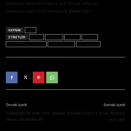
başarısız olma ihtimaliniz yok. Ancak yine de
bavulunuzdan önce kendinize dikkat edin.
KAYNAK
BBC
ETIKETLER
Ağırlık
Balance
Denge
Düşme
Fransız Bilim İnsanları
Kütle Merkezi
momentum
Önceki İçerik
Sonraki İçerik
Instagram’da artık canlı yayınlar
Mozilla Firefox Focus, Android
tekrar izlenebilecek!
için çıktı