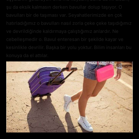
şu da eksik kalmasın derken bavullar dolup taşıyor. O
bavulları bir de taşıması var. Seyahatlerimizde en çok
hatırladığımız o bavulları nasıl zorla çeke çeke taşıdığımız
ve devrildiğinde kaldırmaya çalıştığımız anlardır. Ne
cebelleşmedir o. Bavul enteresan bir şekilde kayar ve
kesinlikle devrilir. Başka bir yolu yoktur. Bilim insanları bu
konuya da el attılar.