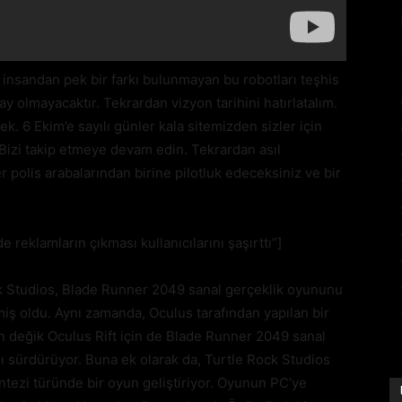
, insandan pek bir farkı bulunmayan bu robotları teşhis
y olmayacaktır. Tekrardan vizyon tarihini hatırlatalım.
. 6 Ekim’e sayılı günler kala sitemizden sizler için
 Bizi takip etmeye devam edin. Tekrardan asıl
polis arabalarından birine pilotluk edeceksiniz ve bir
eklamların çıkması kullanıcılarını şaşırttı”]
ck Studios, Blade Runner 2049 sanal gerçeklik oyununu
miş oldu. Aynı zamanda, Oculus tarafından yapılan bir
n değik Oculus Rift için de Blade Runner 2049 sanal
nı sürdürüyor. Buna ek olarak da, Turtle Rock Studios
ntezi türünde bir oyun geliştiriyor. Oyunun PC’ye