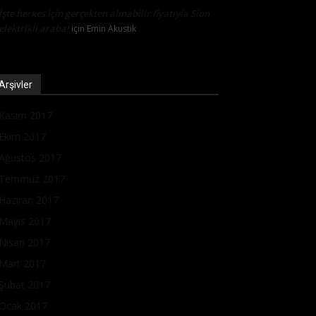
İşte herkes için gerçekten alınabilir fiyatıyla Sion
elektrikli araba!
için
Emin Akustik
Arşivler
Kasım 2017
Ekim 2017
Ağustos 2017
Temmuz 2017
Haziran 2017
Mayıs 2017
Nisan 2017
Mart 2017
Şubat 2017
Ocak 2017