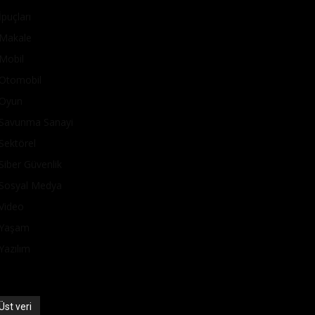
İpuçları
Makale
Mobil
Otomobil
Oyun
Savunma Sanayi
Sektörel
Siber Güvenlik
Sosyal Medya
Video
Yaşam
Yazılım
Üst veri