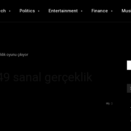
ech
Politics
Entertainment
Finance
Mus
lik oyunu çıkıyor
9 sanal gerçeklik
794
0