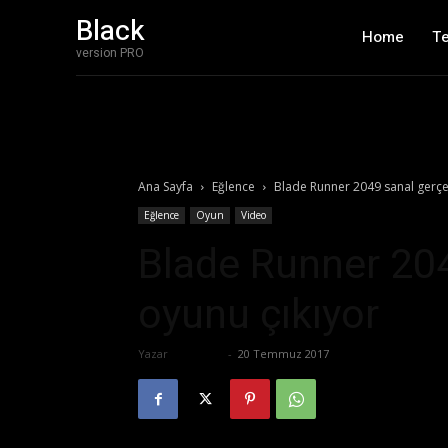
Black
Home
T
version PRO
Ana Sayfa
Eğlence
Blade Runner 2049 sanal gerçek
Eğlence
Oyun
Video
Blade Runner 204
oyunu çıkıyor
Yazar
Eda Sarı
-
20 Temmuz 2017