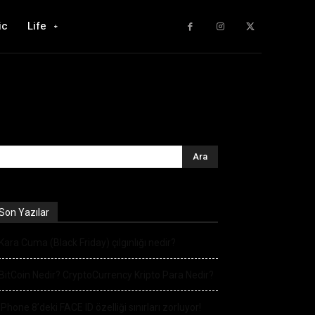
ic
Life
Son Yazılar
Kara Cuma (Black Friday) çılgınlığı nedir?
BitCoin Nedir? CryptoCurrency Kripto Para Nedir?
iPhone 8’deki FACE ID özelliği sınırları zorluyor!