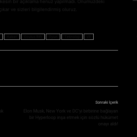
n kesin bir açıklama henüz yapılmadı. Önümüzdeki
ıkar ve sizleri bilgilendirmiş oluruz.
Haber
Oculus Rift
Oyun
Teknoloji
VR
Sonraki İçerik
ık
Elon Musk, New York ve DC’yi birbirine bağlayan
bir Hyperloop inşa etmek için sözlü hükümet
onayı aldı!