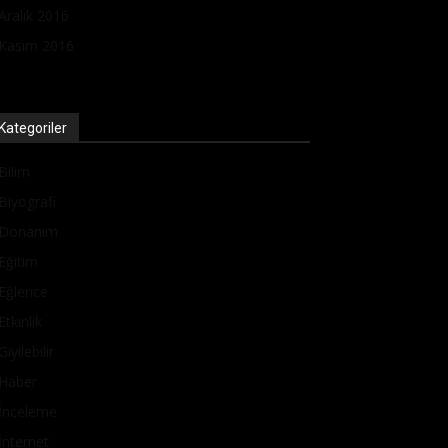
Aralık 2016
Kasım 2016
Kategoriler
Bilim
Biyografi
Donanım
Eğitim
Eğlence
Etkinlik
Giyilebilir
Haber
İnceleme
İnternet