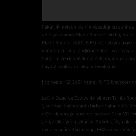
Fakat, iki milyon kişinin yaşadığı bu şehirde
edip yakalamak Blade Runner için hiç de kola
Blade Runner 2049, 6 Ekim’de vizyona girecek
yeniden bir bilgilendirme haberi yapacağız.
haberimize dönecek olursak, oyunda spinner 
haydut replikonu takip edeceksiniz.
[irp posts=”21395″ name=”HTC klavyelerinde r
Left 4 Dead ve Evolve ile bilinen Turtle Ro
çıkararak, hayranlarını birkez daha mutlu et
diğer duyuruya göre de, sadece Gear VR içi
gerçeklik oyunu çıkacak. Şirket, çalışmaları
oynaması ücretsiz co-op, FBS ve karanlık fa