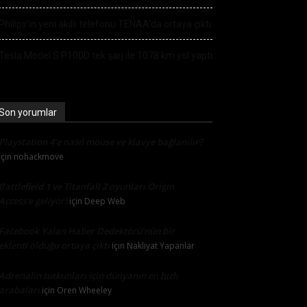
Philips’in yeni akıllı telefonu TENAA’da ortaya çıktı
Tesla Model S P100D tek şarj ile 1078 km yol yaptı
Son yorumlar
Playstation 4’e nasıl mouse ve klavye bağlanılır?
için
nohackmove
Battlefield 1 ve Titanfall 2 oyunları Origin
Access’e geliyor!
için
Deep Web
Facebook Yalan Haber Dedektörü’nün bir
eklenti olduğu ortaya çıktı
için
Nakliyat Yapanlar
Adrenalin tutkunları için dünyanın en hızlı
arabaları
için
Oren Wheeley