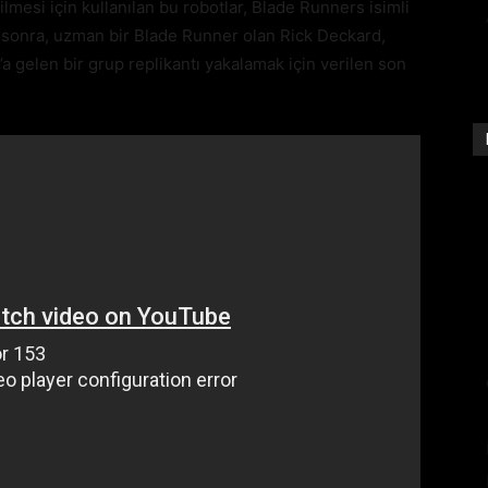
edilmesi için kullanılan bu robotlar, Blade Runners isimli
ha sonra, uzman bir Blade Runner olan Rick Deckard,
’a gelen bir grup replikantı yakalamak için verilen son