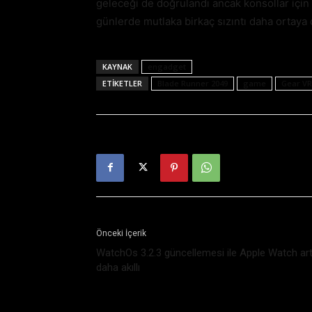
geleceği de doğrulandı ancak konsollar içi
günlerde mutlaka birkaç sızıntı daha ortaya ç
KAYNAK
engadget
ETIKETLER
Blade Runner 2049
game
Gear VR
Önceki İçerik
WatchOs 3.2.3 güncellemesi ile Apple Watch art
daha akıllı