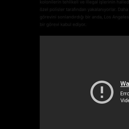
kolonilerin tehlikeli ve illegal işlerinin hall
özel polisler tarafından yakalanıyorlar. Da
görevini sonlandırdığı bir anda, Los Angeles
bir görevi kabul ediyor.