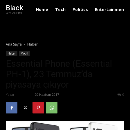
Black
Home
Tech
Politics
Entertainment
version PRO
Ana Sayfa
Haber
Haber
Mobil
Essential Phone (Essential
PH-1), 23 Temmuz’da
piyasaya çıkıyor
Yazar
Eda Sarı
-
20 Haziran 2017
573
0