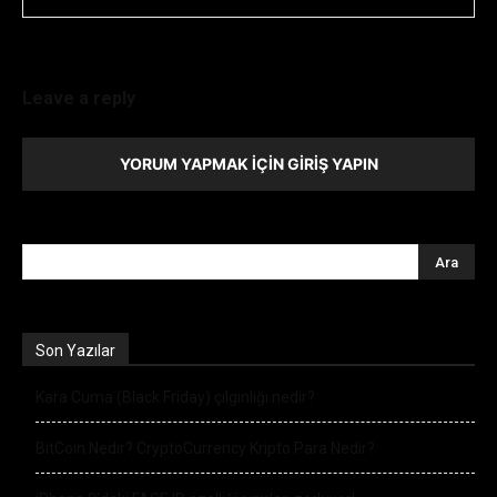
Leave a reply
YORUM YAPMAK İÇIN GIRIŞ YAPIN
Son Yazılar
Kara Cuma (Black Friday) çılgınlığı nedir?
BitCoin Nedir? CryptoCurrency Kripto Para Nedir?