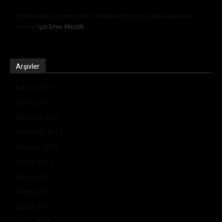
İşte herkes için gerçekten alınabilir fiyatıyla Sion elektrikli
araba!
için
Emin Akustik
Arşivler
Kasım 2017
Ekim 2017
Ağustos 2017
Temmuz 2017
Haziran 2017
Mayıs 2017
Nisan 2017
Mart 2017
Şubat 2017
Ocak 2017