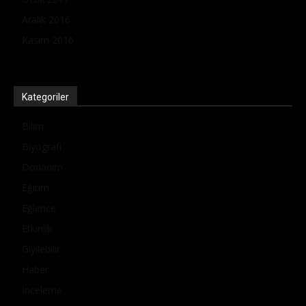
Aralık 2016
Kasım 2016
Kategoriler
Bilim
Biyografi
Donanım
Eğitim
Eğlence
Etkinlik
Giyilebilir
Haber
İnceleme