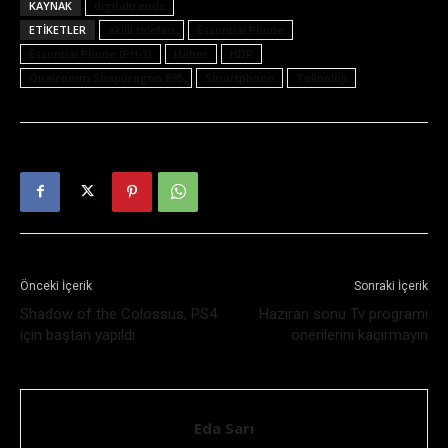
KAYNAK
digitaltrends
ETIKETLER
akıllı telefon
Essential Phone
Essential Phone (PH-1)
Haber
HDR
Qualcomm Snapdragon 835
Smartphone
Teknoloji
Önceki İçerik
Sonraki İçerik
Shadow of the Colossus, PS4
Haziran sonu Tv programı
için baştan yapıldı
önerilerini kaçırmayın
Eda Sarı