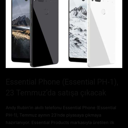
Essential Phone (Essential PH-1),
23 Temmuz’da satışa çıkacak
Andy Rubin’in akıllı telefonu Essential Phone (Essential
PH-1), Temmuz ayının 23’nde piyasaya çıkmaya
hazırlanıyor. Essential Products markasıyla üretilen ilk