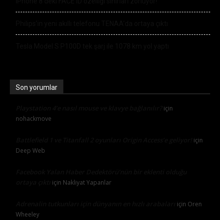
iPhone 8’deki FACE ID özelliği sınırları zorluyor!
Philips’in yeni akıllı telefonu TENAA’da ortaya çıktı
Tesla Model S P100D tek şarj ile 1078 km yol yaptı
Son yorumlar
Playstation 4’e nasıl mouse ve klavye bağlanılır?
için
nohackmove
Battlefield 1 ve Titanfall 2 oyunları Origin Access’e geliyor!
için
Deep Web
Facebook Yalan Haber Dedektörü’nün bir eklenti olduğu
ortaya çıktı
için
Nakliyat Yapanlar
Adrenalin tutkunları için dünyanın en hızlı arabaları
için
Oren
Wheeley