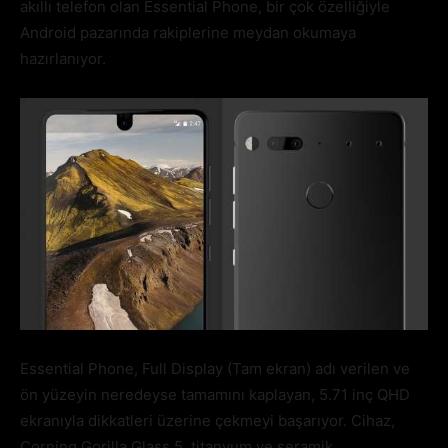
akıllı telefon olan Essential Phone, bir çok özelliğiyle
Android pazarında rakiplerine meydan okumaya
hazırlanıyor.
Essential Phone, Full Display (Tam ekran) adı verilen ve
ön yüzeyin neredeyse tamamını kaplayan, 5.71 inç QHD
ekranıyla dikkatleri üzerine çekmeyi başarıyor. Cihaz,
Corning Gorilla Glass 5, titanyum ve seramik