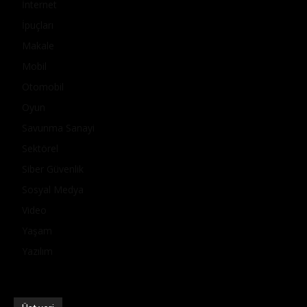
İnternet
İpuçları
Makale
Mobil
Otomobil
Oyun
Savunma Sanayi
Sektörel
Siber Güvenlik
Sosyal Medya
Video
Yaşam
Yazılım