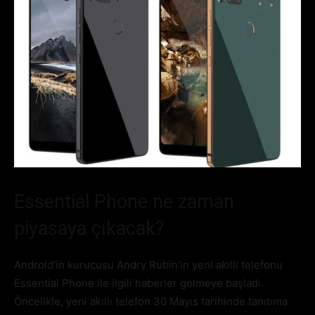
Essential Phone ne zaman
piyasaya çıkacak?
Android’in kurucusu Andry Rubin’in yeni akıllı telefonu
Essential Phone ile ilgili haberler gelmeye başladı.
Öncelikle, yeni akıllı telefon 30 Mayıs tarihinde tanıtıma