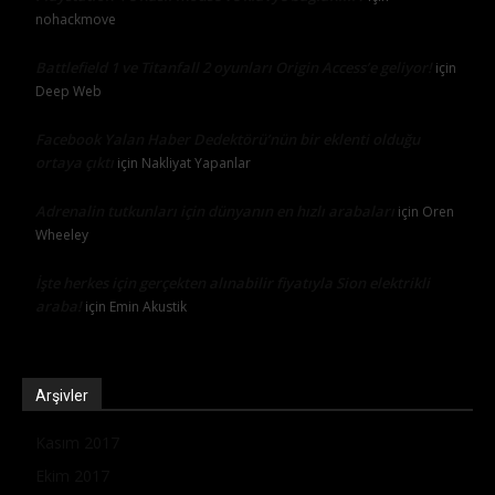
nohackmove
Battlefield 1 ve Titanfall 2 oyunları Origin Access’e geliyor!
için
Deep Web
Facebook Yalan Haber Dedektörü’nün bir eklenti olduğu
ortaya çıktı
için
Nakliyat Yapanlar
Adrenalin tutkunları için dünyanın en hızlı arabaları
için
Oren
Wheeley
İşte herkes için gerçekten alınabilir fiyatıyla Sion elektrikli
araba!
için
Emin Akustik
Arşivler
Kasım 2017
Ekim 2017