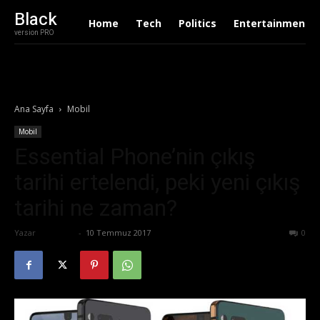
Black
Home
Tech
Politics
Entertainment
version PRO
Ana Sayfa
Mobil
Mobil
Essential Phone’nin çıkış
tarihi ertelendi, peki yeni çıkış
tarihi ne zaman?
Yazar
Eda Sarı
-
10 Temmuz 2017
567
0