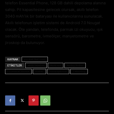
telefon Essential Phone, 128 GB dahili depolama alanına
sahip. Pil kapasitesine gelecek olursak, akıllı telefon
3040 mAh’lık bir bataryası ile kullanıcılarına sunulacak.
Akıllı telefonun işletim sistemi de Android 7.0 Nougat
olacak. Öte yandan, telefonda, parmak izi okuyucu, ışık
sensörü, barometre, ivmeölçer, manyetometre ve
jiroskop da bulunuyor.
KAYNAK
pocket-lint.com
ETIKETLER
akıllı telefon
Android
Andry Rubin
Essential Phone
Haber
Smartphone
Teknoloji