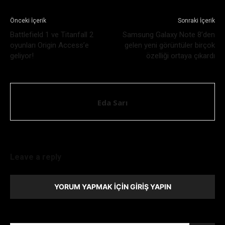
Önceki İçerik
Sonraki İçerik
Battlefield 1 ve Titanfall 2
Samsung Galaxy Note 8’den
oyunları Origin Access’e
gelen yeni görüntüler birçok
geliyor!
özelliği ortaya çıkardı
Eda Sarı
Leave a reply
YORUM YAPMAK İÇIN GIRIŞ YAPIN