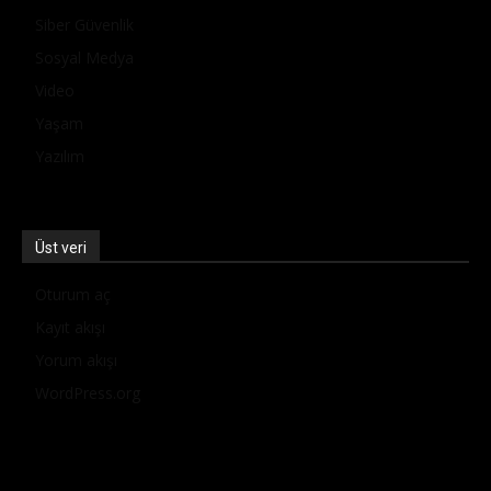
Siber Güvenlik
Sosyal Medya
Video
Yaşam
Yazılım
Üst veri
Oturum aç
Kayıt akışı
Yorum akışı
WordPress.org