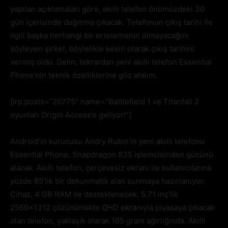
yapılan açıklamaları göre, akıllı telefon önümüzdeki 30
gün içerisinde dağıtıma çıkacak. Telefonun çıkış tarihi ile
ilgili başka herhangi bir ertelemenin olmayacağını
söyleyen şirket, böylelikle kesin olarak çıkış tarihini
vermiş oldu. Gelin, tekrardan yeni akıllı telefon Essential
Phone’nin teknik özelliklerine göz atalım.
[irp posts=”20775″ name=”Battlefield 1 ve Titanfall 2
oyunları Origin Access’e geliyor!”]
Android’in kurucusu Andry Rubin’in yeni akıllı telefonu
Essential Phone, Snapdragon 835 işlemcisinden gücünü
alacak. Akıllı telefon, çerçevesiz ekranı ile kullanıcılarına
yüzde 85’lik bir dokunmatik alan sunmaya hazırlanıyor.
Cihaz, 4 GB RAM ile desteklenecek. 5.71 inç’lik
2560×1312 çözünürlükte QHD ekranıyla piyasaya çıkacak
olan telefon, yaklaşık olarak 185 gram ağırlığında. Akıllı