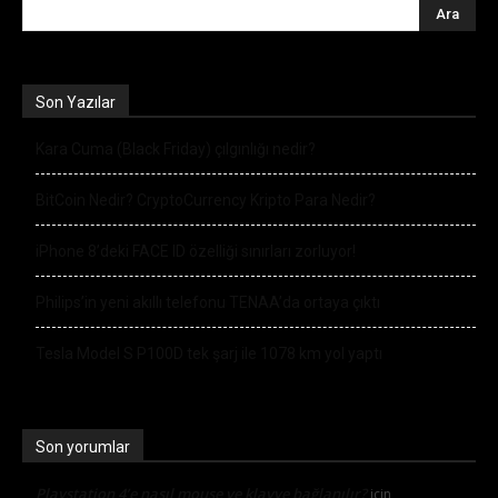
Son Yazılar
Kara Cuma (Black Friday) çılgınlığı nedir?
BitCoin Nedir? CryptoCurrency Kripto Para Nedir?
iPhone 8’deki FACE ID özelliği sınırları zorluyor!
Philips’in yeni akıllı telefonu TENAA’da ortaya çıktı
Tesla Model S P100D tek şarj ile 1078 km yol yaptı
Son yorumlar
Playstation 4’e nasıl mouse ve klavye bağlanılır?
için