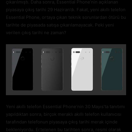
çıkarılmıştı. Daha sonra, Essential Phone’nin açıklanan
piyasaya çıkış tarihi 29 Haziran’dı. Fakat, yeni akıllı telefon
Essential Phone, ortaya çıkan teknik sorunlardan ötürü bu
tarihte de piyasada satışa çıkarılamayacak. Peki yeni
verilen çıkış tarihi ne zaman?
Yeni akıllı telefon Essential Phone’nin 30 Mayıs’ta tanıtımı
yapıldıktan sonra, birçok meraklı akıllı telefon kullanıcısı
tarafından telefonun piyasaya çıkış tarihi merak içinde
bekleniyordu. Ertelenen bu tarihten sonra, resmi olarak