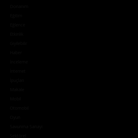
Donanım
Eğitim
Eğlence
Etkinlik
Giyilebilir
Haber
İnceleme
İnternet
İpuçları
Makale
Mobil
Otomobil
Oyun
Savunma Sanayi
Sektörel