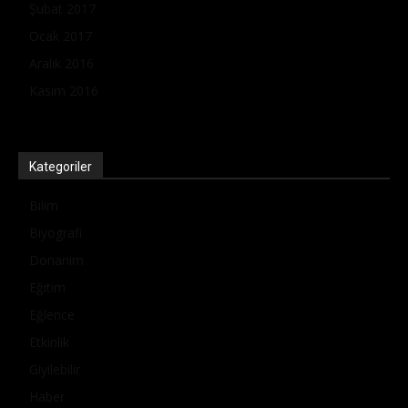
Şubat 2017
Ocak 2017
Aralık 2016
Kasım 2016
Kategoriler
Bilim
Biyografi
Donanım
Eğitim
Eğlence
Etkinlik
Giyilebilir
Haber