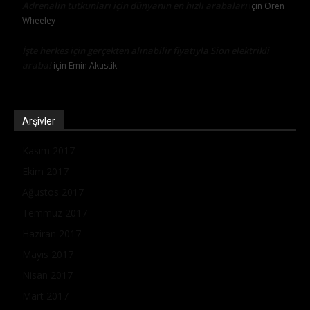
Adrenalin tutkunları için dünyanın en hızlı arabaları
için
Oren
Wheeley
İşte herkes için gerçekten alınabilir fiyatıyla Sion elektrikli
araba!
için
Emin Akustik
Arşivler
Kasım 2017
Ekim 2017
Ağustos 2017
Temmuz 2017
Haziran 2017
Mayıs 2017
Nisan 2017
Mart 2017