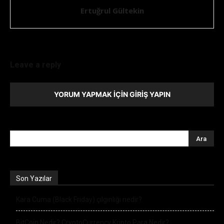
Ertuğrul Gültekin
Leave a reply
YORUM YAPMAK İÇIN GIRIŞ YAPIN
Son Yazılar
Kara Cuma (Black Friday) çılgınlığı nedir?
BitCoin Nedir? CryptoCurrency Kripto Para Nedir?