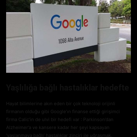
Yaşlılığa bağlı hastalıklar hedefte
Hayat bilimlerine akın eden bir çok teknoloji orijinli
firmanın olduğu gibi Google’ın finanse ettiği girişimci
firma Calic’in de ulvi bir hedefi var : Parkinson’dan
Alzheimer’a ve kansere kadar her şeyi kapsayan
‘yaşlanmaya bağlı’ hastalıklar zinciri ile uğraşmak.