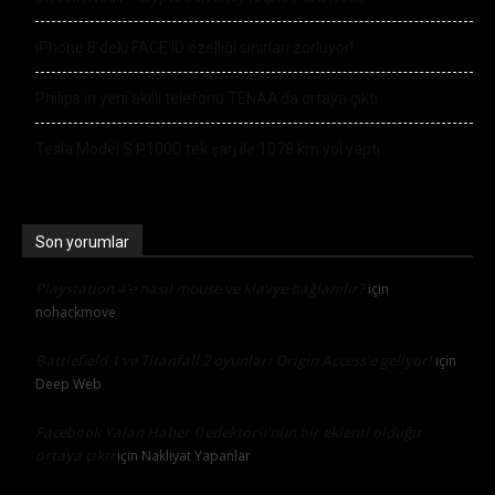
iPhone 8’deki FACE ID özelliği sınırları zorluyor!
Philips’in yeni akıllı telefonu TENAA’da ortaya çıktı
Tesla Model S P100D tek şarj ile 1078 km yol yaptı
Son yorumlar
Playstation 4’e nasıl mouse ve klavye bağlanılır?
için
nohackmove
Battlefield 1 ve Titanfall 2 oyunları Origin Access’e geliyor!
için
Deep Web
Facebook Yalan Haber Dedektörü’nün bir eklenti olduğu
ortaya çıktı
için
Nakliyat Yapanlar