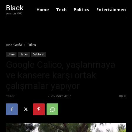
Black
Home
Tech
Politics
Entertainment
version PRO
Ana Sayfa
Bilim
Bilim
Haber
Sektörel
Google Calico, yaşlanmaya
ve kansere karşı ortak
çalışmalar yapıyor
Yazar
Ertuğrul Gültekin
-
25 Mart 2017
561
0