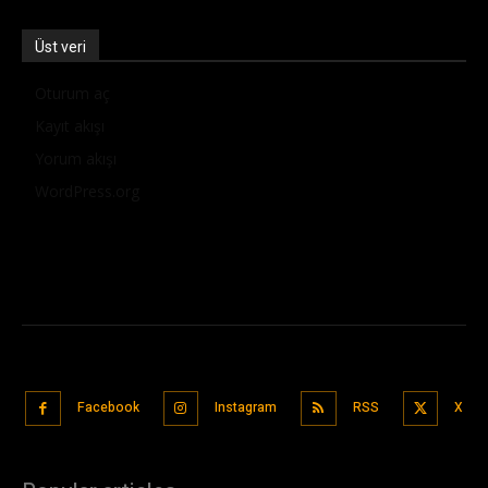
Üst veri
Oturum aç
Kayıt akışı
Yorum akışı
WordPress.org
Facebook
Instagram
RSS
X