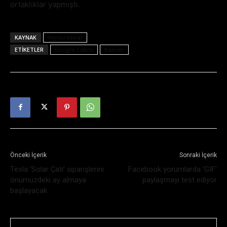
ortaklıklar yapmıştı.
KAYNAK
Venturebeat
ETIKETLER
Google Calico
Kanser
Önceki İçerik
Sonraki İçerik
Tesla ‘Solar Çatı’ siparişlerini
Facebook yorumlarda ‘GIF’
önümüzdeki ay almaya
paylaşmayı test ediyor
başlayacak