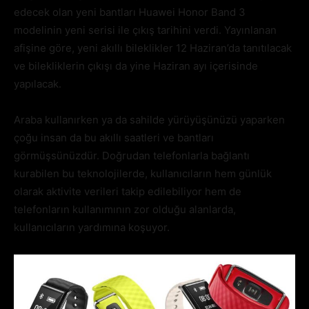
edecek olan yeni bantları Huawei Honor Band 3
modelinin yeni serisi ile çıkış tarihini verdi. Yayınlanan
afişine göre, yeni akıllı bileklikler 12 Haziran’da tanıtılacak
ve bilekliklerin çıkışı da yine Haziran ayı içerisinde
yapılacak.
Araba kullanırken ya da sahilde yürüyüşünüzü yaparken
çoğu insan da bu akıllı saatleri ve bantları
görmüşsünüzdür. Doğrudan telefonlarla bağlantı
kurabilen bu teknolojilerde, kullanıcıların hem günlük
olarak aktivite verileri takip edilebiliyor hem de
telefonların kullanımının zor olduğu alanlarda,
kullanıcıların yardımına koşuyor.