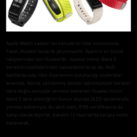
Apple Watch saatleri bu konuda bir lider konumunda.
Fakat, Huawei deyip te geçmeyelim. Apple’ın en büyük
rakiplerinden biri Huawei’dir. Huawei Honor Band 3
serisinin özelliklerinden bahsedelim biraz da. Akıllı
bantlarda kalp ritim ölçerlerinin bulunacağı söylentiler
arasında. Ayrıca, yenilenmiş sensör teknolojisiyle beraber
daha doğru sonuçlar vermesi beklenen Huawei Honor
Band 3 akıllı bilekliğinin bunun dışında OLED ekranlarıyla
çıkması bekleniyor. Bu akıllı bant, IP68 sertifikasına da
sahip olacak diyorlar, bakalım 12 Haziran’da herşey netlik
kazanacak.