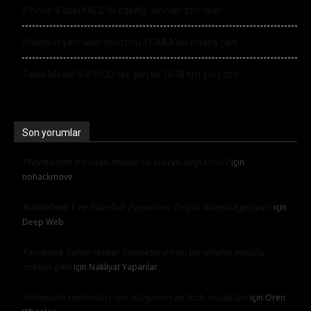
iPhone 8’deki FACE ID özelliği sınırları zorluyor!
Philips’in yeni akıllı telefonu TENAA’da ortaya çıktı
Tesla Model S P100D tek şarj ile 1078 km yol yaptı
Son yorumlar
Playstation 4’e nasıl mouse ve klavye bağlanılır?
için
nohackmove
Battlefield 1 ve Titanfall 2 oyunları Origin Access’e geliyor!
için
Deep Web
Facebook Yalan Haber Dedektörü’nün bir eklenti olduğu
ortaya çıktı
için
Nakliyat Yapanlar
Adrenalin tutkunları için dünyanın en hızlı arabaları
için
Oren