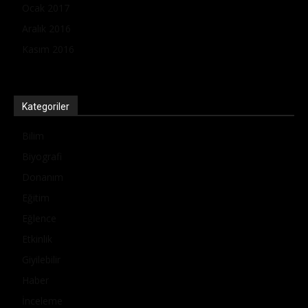
Ocak 2017
Aralık 2016
Kasım 2016
Kategoriler
Bilim
Biyografi
Donanım
Eğitim
Eğlence
Etkinlik
Giyilebilir
Haber
İnceleme