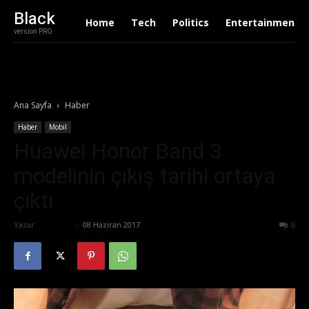
Black
Home
Tech
Politics
Entertainment
version PRO
Ana Sayfa
Haber
Haber
Mobil
Huawei Honor Band 3
modelinin çıkış tarihi ortaya
çıktı
Yazar
Eda Sarı
-
08 Haziran 2017
650
0