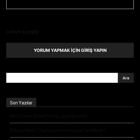
Leave a reply
YORUM YAPMAK İÇIN GIRIŞ YAPIN
Son Yazılar
Kara Cuma (Black Friday) çılgınlığı nedir?
BitCoin Nedir? CryptoCurrency Kripto Para Nedir?