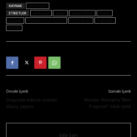
KAYNAK
gsmarena
ETIKETLER
akıllı saat
Apple
Apple Watch
Haber
Huawei
Huawei Honor Band 3
OLED ekran
Teknoloji
yenilik
Önceki İçerik
Sonraki İçerik
Snapchat indirme oranları
Wonder Woman’a “Altın
düşüş yaşıyor
Fragman” ödülü geldi
Eda Sarı