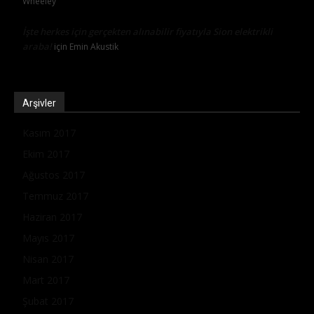
Wheeley
İşte herkes için gerçekten alınabilir fiyatıyla Sion elektrikli
araba!
için
Emin Akustik
Arşivler
Kasım 2017
Ekim 2017
Ağustos 2017
Temmuz 2017
Haziran 2017
Mayıs 2017
Nisan 2017
Mart 2017
Şubat 2017