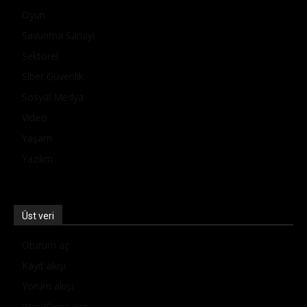
Oyun
Savunma Sanayi
Sektörel
Siber Güvenlik
Sosyal Medya
Video
Yaşam
Yazılım
Üst veri
Oturum aç
Kayıt akışı
Yorum akışı
WordPress.org