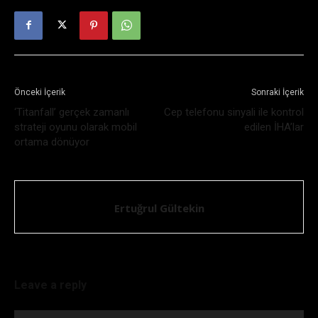
Önceki İçerik
Sonraki İçerik
‘Titanfall’ gerçek zamanlı
Cep telefonu sinyali ile kontrol
strateji oyunu olarak mobil
edilen İHA’lar
ortama dönüyor
Ertuğrul Gültekin
Leave a reply