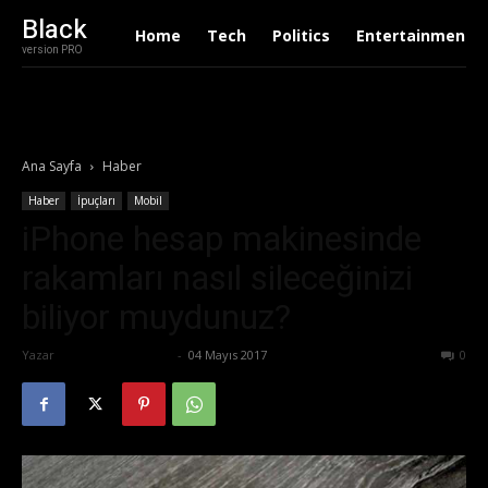
Black
Home
Tech
Politics
Entertainment
version PRO
Ana Sayfa
Haber
Haber
İpuçları
Mobil
iPhone hesap makinesinde
rakamları nasıl sileceğinizi
biliyor muydunuz?
Yazar
Ertuğrul Gültekin
-
04 Mayıs 2017
654
0