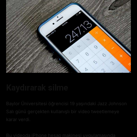
Kaydırarak silme
Baylor Üniversitesi öğrencisi 19 yaşındaki Jazz Johnson
Salı günü gerçekten kullanışlı bir video tweetlemeye
karar verdi.
Bu videoda iPhone hesap makinesi uygulamasında