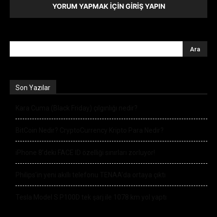
YORUM YAPMAK İÇIN GIRIŞ YAPIN
Son Yazılar
Kara Cuma (Black Friday) çılgınlığı nedir?
BitCoin Nedir? CryptoCurrency Kripto Para Nedir?
iPhone 8’deki FACE ID özelliği sınırları zorluyor!
Philips’in yeni akıllı telefonu TENAA’da ortaya çıktı
Tesla Model S P100D tek şarj ile 1078 km yol yaptı