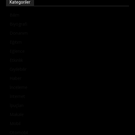
Kategoriler
Bilim
Biyografi
Donanım
Eğitim
Eğlence
Etkinlik
Giyilebilir
Haber
İnceleme
İnternet
İpuçları
Makale
Mobil
Otomobil