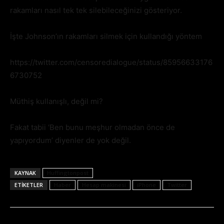
rakamları nasıl tek tek silebileceğinizi gösteriyor.
İşte Johnson’ın rakamları silmek için kullandığı yöntem
https://twitter.com/censoredialogue/status/85956633176
6730752
Müthiş kullanışlı, değil mi?
Fakat tabii ‘Ben bunu meşhur olmadan önce de
yapıyordum’ diyenler de yok değil.
KAYNAK
Huffingtonpost
ETIKETLER
Haber
Hesap makinesi
iPhone
Twitter