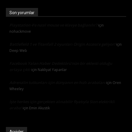
Son yorumlar
Playstation 4’e nasıl mouse ve klavye bağlanılır?
için
nohackmove
Battlefield 1 ve Titanfall 2 oyunları Origin Access’e geliyor!
için
Deep Web
Facebook Yalan Haber Dedektörü’nün bir eklenti olduğu
ortaya çıktı
için
Nakliyat Yapanlar
Adrenalin tutkunları için dünyanın en hızlı arabaları
için
Oren
Wheeley
İşte herkes için gerçekten alınabilir fiyatıyla Sion elektrikli
araba!
için
Emin Akustik
Arşivler