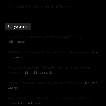
Tesla Model S P100D tek şarj ile 1078 km yol yaptı
Son yorumlar
Playstation 4’e nasıl mouse ve klavye bağlanılır?
için
nohackmove
Battlefield 1 ve Titanfall 2 oyunları Origin Access’e geliyor!
için
Deep Web
Facebook Yalan Haber Dedektörü’nün bir eklenti olduğu
ortaya çıktı
için
Nakliyat Yapanlar
Adrenalin tutkunları için dünyanın en hızlı arabaları
için
Oren
Wheeley
İşte herkes için gerçekten alınabilir fiyatıyla Sion elektrikli
araba!
için
Emin Akustik