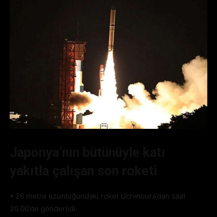
Japonya’nın bütünüyle katı
yakıtla çalışan son roketi
• 26 metre uzunluğundaki roket Uchinoura’dan saat
20.00’de gönderildi.