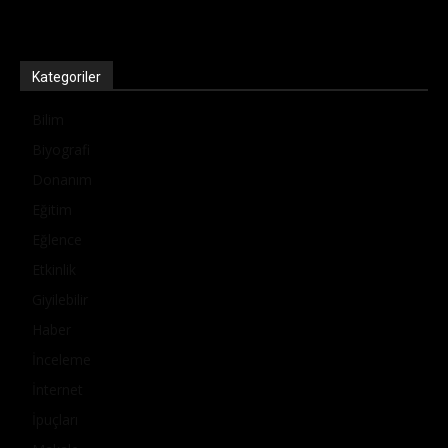
Kategoriler
Bilim
Biyografi
Donanım
Eğitim
Eğlence
Etkinlik
Giyilebilir
Haber
İnceleme
İnternet
İpuçları