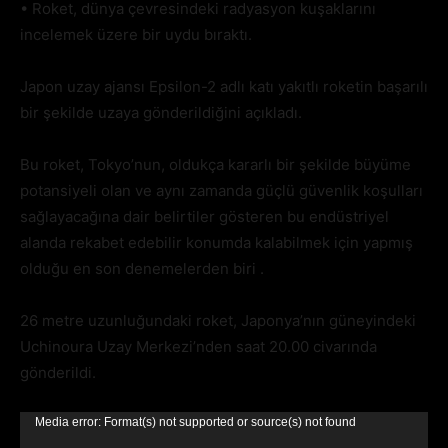
• Roket, dünya çevresindeki radyasyon kuşaklarını
incelemek üzere bir uydu bıraktı.
Japon uzay ajansı Epsilon-2 adlı katı yakıtlı roketin başarılı
bir şekilde uzaya gönderildiğini açıkladı.
Bu roket, Tokyo’nun, oldukça kararlı bir şekilde büyüme
potansiyeli olan ve aynı zamanda güçlü güvenlik koşulları
sağlayacağına dair belirtiler gösteren bu endüstriyel
alanda rekabet edebilir konumda kalabilmek için yapmış
olduğu en son denemelerden biri .
26 metre uzunluğundaki roket, Japonya’nın güneyindeki
Uchinoura Uzay Merkezi’nden saat 20.00 civarında
gönderildi.
Video
Media error: Format(s) not supported or source(s) not found