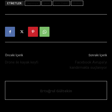
ETIKETLER
Japonya
jaxa
Katı Yakıt
Roket
Önceki İçerik
Sonraki İçerik
Drone ile kayak keyfi
Facebook Avrupa’yı
kandırmakla suçlanıyor
Ertuğrul Gültekin