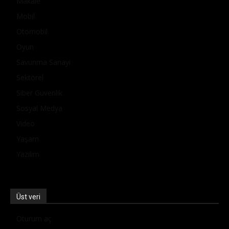
Makale
Mobil
Otomobil
Oyun
Savunma Sanayi
Sektörel
Siber Güvenlik
Sosyal Medya
Video
Yaşam
Yazılım
Üst veri
Oturum aç