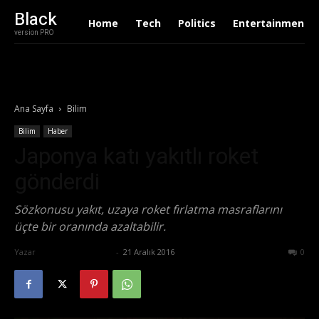
Black
Home
Tech
Politics
Entertainment
version PRO
Ana Sayfa
Bilim
Bilim
Haber
Japonya katı yakıtlı roket
gönderdi
Sözkonusu yakıt, uzaya roket fırlatma masraflarını
üçte bir oranında azaltabilir.
Yazar
Ertuğrul Gültekin
-
21 Aralık 2016
937
0