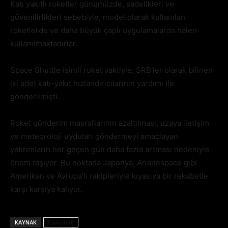
Katı yakıtlı roketler günümüzde, sadelikleri ve
güvenilirlikleri sebebiyle, model olarak kullanılan
roketlerde ve daha büyük çaplı uygulamalarda halen
kullanılmaktadırlar.
Space Shuttle isimli roket vaktiyle, SRB’ler olarak bilinen
iki adet katı-yakıt hızlandırıcılarının yardımı ile
gönderilmişti.
Roket gönderim masraflarının azaltılması, uzaya iletişim
ve meteoroloji uyduları göndermeyi amaçlayan
yatırımların her geçen gün daha fazla artması nedeniyle
önem taşıyor. Bu noktada Japonya, Arianespace gibi
Amerikan ve Avrupa’lı rakipleriyle kıyasıya bir rekabetle
karşı karşıya kalıyor.
KAYNAK
Dailymail