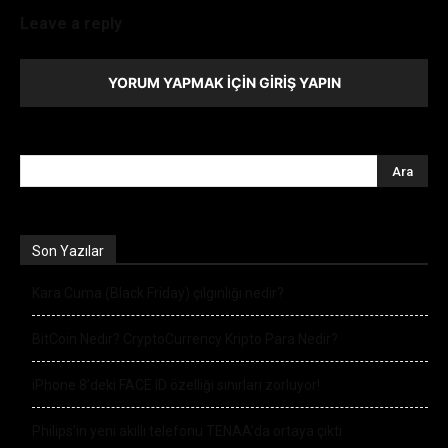
Leave a reply
YORUM YAPMAK İÇIN GIRIŞ YAPIN
Son Yazılar
Kara Cuma (Black Friday) çılgınlığı nedir?
BitCoin Nedir? CryptoCurrency Kripto Para Nedir?
iPhone 8’deki FACE ID özelliği sınırları zorluyor!
Philips’in yeni akıllı telefonu TENAA’da ortaya çıktı