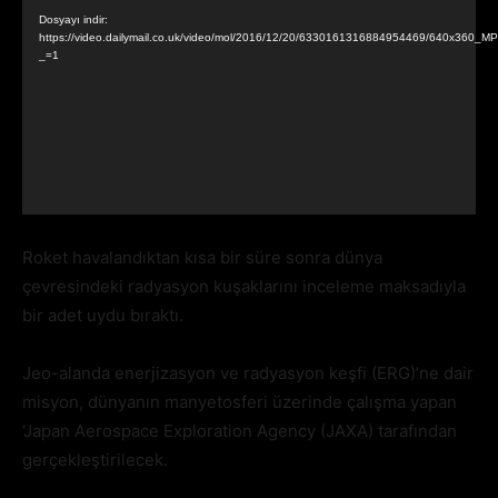
oynatıcı
Dosyayı indir:
https://video.dailymail.co.uk/video/mol/2016/12/20/6330161316884954469/640x36
_=1
Roket havalandıktan kısa bir süre sonra dünya
çevresindeki radyasyon kuşaklarını inceleme maksadıyla
bir adet uydu bıraktı.
Jeo-alanda enerjizasyon ve radyasyon keşfi (ERG)’ne dair
misyon, dünyanın manyetosferi üzerinde çalışma yapan
‘Japan Aerospace Exploration Agency (JAXA) tarafından
gerçekleştirilecek.