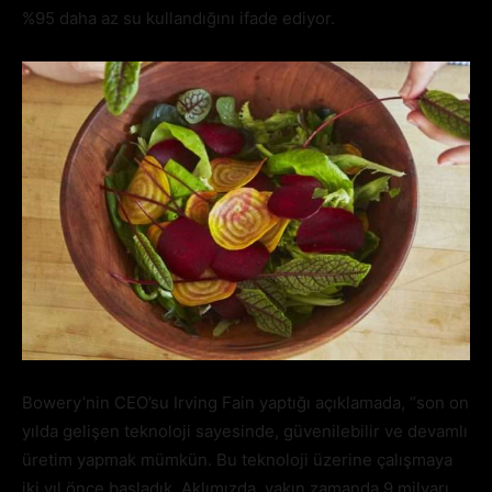
%95 daha az su kullandığını ifade ediyor.
Bowery’nin CEO’su Irving Fain yaptığı açıklamada, “son on
yılda gelişen teknoloji sayesinde, güvenilebilir ve devamlı
üretim yapmak mümkün. Bu teknoloji üzerine çalışmaya
iki yıl önce başladık. Aklımızda, yakın zamanda 9 milyarı