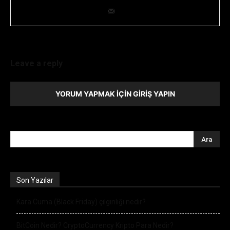
konusunda uzmanlığıyla ekip lideridir.
Leave a reply
YORUM YAPMAK İÇIN GIRIŞ YAPIN
Son Yazılar
Kara Cuma (Black Friday) çılgınlığı nedir?
BitCoin Nedir? CryptoCurrency Kripto Para Nedir?