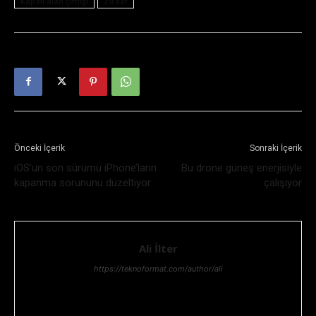
Kapalı alan çiftliği
Ziraat
Önceki İçerik
Sonraki İçerik
iOS’un son sürümü iPhone’ların
Bu drone güneş enerjisiyle
kapanma sorununu düzeltiyor
çalışıyor
Ali İlter
https://teknoformat.com/author/ali
Bilgi teknolojileri yöneticisi, Teknoloji ve Teknolojik gelişmeler,
her zaman ilgisini çekmiştir. Teknolojik araştırma ve geliştirme