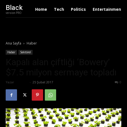
Black
Home
Tech
Politics
Entertainment
version PRO
Ana Sayfa
Haber
Haber
Sektörel
Kapalı alan çiftliği ‘Bowery’
$7.5 milyon sermaye topladı
Yazar
Ali İlter
-
25 Şubat 2017
617
0