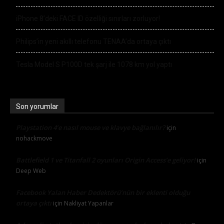
iPhone 8’deki FACE ID özelliği sınırları zorluyor!
Philips’in yeni akıllı telefonu TENAA’da ortaya çıktı
Tesla Model S P100D tek şarj ile 1078 km yol yaptı
Son yorumlar
Playstation 4’e nasıl mouse ve klavye bağlanılır?
için
nohackmove
Battlefield 1 ve Titanfall 2 oyunları Origin Access’e geliyor!
için
Deep Web
Facebook Yalan Haber Dedektörü’nün bir eklenti olduğu
ortaya çıktı
için
Nakliyat Yapanlar