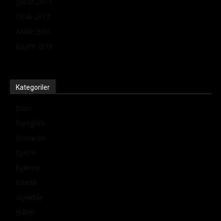
Şubat 2017
Ocak 2017
Aralık 2016
Kasım 2016
Kategoriler
Bilim
Biyografi
Donanım
Eğitim
Eğlence
Etkinlik
Giyilebilir
Haber