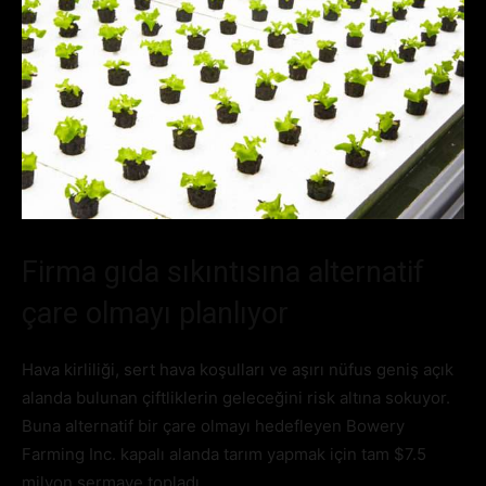
Firma gıda sıkıntısına alternatif
çare olmayı planlıyor
Hava kirliliği, sert hava koşulları ve aşırı nüfus geniş açık
alanda bulunan çiftliklerin geleceğini risk altına sokuyor.
Buna alternatif bir çare olmayı hedefleyen Bowery
Farming Inc. kapalı alanda tarım yapmak için tam $7.5
milyon sermaye topladı.