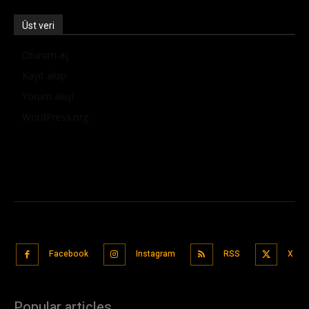
Üst veri
Oturum aç
Kayıt akışı
Yorum akışı
WordPress.org
Facebook
Instagram
RSS
X
Popular articles