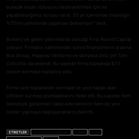
bulacak insan nüfusunu besleyebilmek için ne
yapabileceğimiz sorusu vardı. 35 yıl içerisinde insanlığın
%70’nin şehirlerde yaşaması bekleniyor” dedi.
Bowery’ye gelen yatırımlarda sancağı First Round Capital
çekiyor. Firmanın katılımından sonra finansörlerin arasına
Box Group, Hippeau Ventures ve dünyaca ünlü şef Tom
Colicchio da eklendi. Bu sayede firma toplamda $7.5
milyon sermaye toplamış oldu.
Firma yeni topladıkları sermaye ile yeni kapalı alan
çiftlikler kurmayı planladıklarını ifade etti. Bu sayede hem
teknolojik gelişimleri takip edeceklerini hem de yeni
testler yapmaya başlayacaklarını belirtti.
ETIKETLER
Bowery Farming Inc.
Çiftlik
Gıda