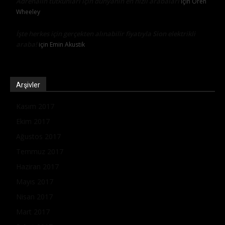
Adrenalin tutkunları için dünyanın en hızlı arabaları
için
Oren
Wheeley
İşte herkes için gerçekten alınabilir fiyatıyla Sion elektrikli
araba!
için
Emin Akustik
Arşivler
Kasım 2017
Ekim 2017
Ağustos 2017
Temmuz 2017
Haziran 2017
Mayıs 2017
Nisan 2017
Mart 2017