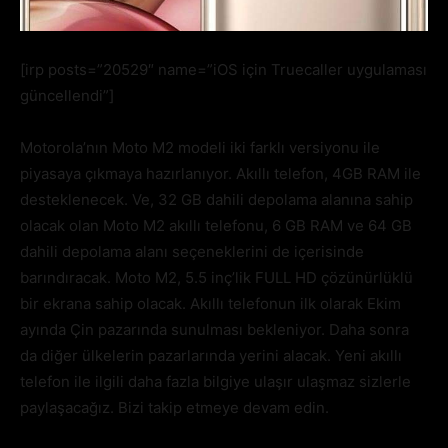
[irp posts=”20529″ name=”iOS için Truecaller uygulaması
güncellendi”]
Motorola’nın Moto M2 modeli iki farklı versiyonu ile
piyasaya çıkmaya hazırlanıyor. Akıllı telefon, 4GB RAM ile
desteklenecek. Ve, 32 GB dahili depolama alanına sahip
olacak olan Moto M2 akıllı telefonu, 6 GB RAM ve 64 GB
dahili depolama alanı seçeneklerini de içerisinde
barındıracak. Moto M2, 5.5 inç’lik FULL HD çözünürlüklü
bir ekrana sahip olacak. Akıllı telefonun ilk olarak Ekim
ayında Çin pazarında sunulması bekleniyor. Daha sonra
da diğer ülkelerin pazarlarında yerini alacak. Yeni akıllı
telefon ile ilgili daha fazla bilgiye ulaşır ulaşmaz sizlerle
paylaşacağız. Bizi takip etmeye devam edin.