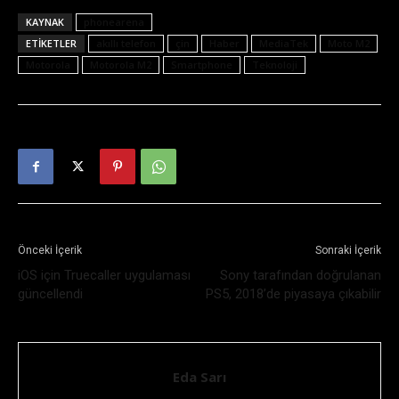
KAYNAK
phonearena
ETIKETLER
akıllı telefon
çin
Haber
MediaTek
Moto M2
Motorola
Motorola M2
Smartphone
Teknoloji
Önceki İçerik
Sonraki İçerik
iOS için Truecaller uygulaması
Sony tarafından doğrulanan
güncellendi
PS5, 2018’de piyasaya çıkabilir
Eda Sarı