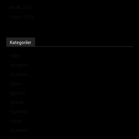
Aralık 2016
Kasım 2016
Kategoriler
Bilim
Biyografi
Donanım
Eğitim
Eğlence
Etkinlik
Giyilebilir
Haber
İnceleme