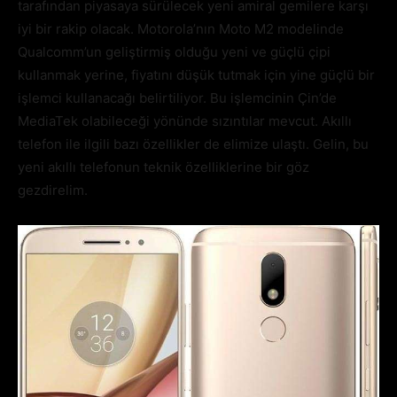
tarafından piyasaya sürülecek yeni amiral gemilere karşı
iyi bir rakip olacak. Motorola’nın Moto M2 modelinde
Qualcomm’un geliştirmiş olduğu yeni ve güçlü çipi
kullanmak yerine, fiyatını düşük tutmak için yine güçlü bir
işlemci kullanacağı belirtiliyor. Bu işlemcinin Çin’de
MediaTek olabileceği yönünde sızıntılar mevcut. Akıllı
telefon ile ilgili bazı özellikler de elimize ulaştı. Gelin, bu
yeni akıllı telefonun teknik özelliklerine bir göz
gezdirelim.