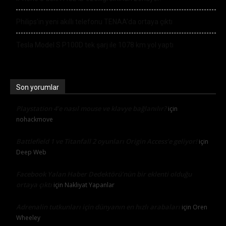
Philips’in yeni akıllı telefonu TENAA’da ortaya çıktı
Tesla Model S P100D tek şarj ile 1078 km yol yaptı
Son yorumlar
Playstation 4’e nasıl mouse ve klavye bağlanılır?
için
nohackmove
Battlefield 1 ve Titanfall 2 oyunları Origin Access’e geliyor!
için
Deep Web
Facebook Yalan Haber Dedektörü’nün bir eklenti olduğu
ortaya çıktı
için
Nakliyat Yapanlar
Adrenalin tutkunları için dünyanın en hızlı arabaları
için
Oren
Wheeley