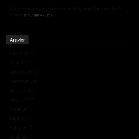
İşte herkes için gerçekten alınabilir fiyatıyla Sion elektrikli
araba!
için
Emin Akustik
Arşivler
Kasım 2017
Ekim 2017
Ağustos 2017
Temmuz 2017
Haziran 2017
Mayıs 2017
Nisan 2017
Mart 2017
Şubat 2017
Ocak 2017