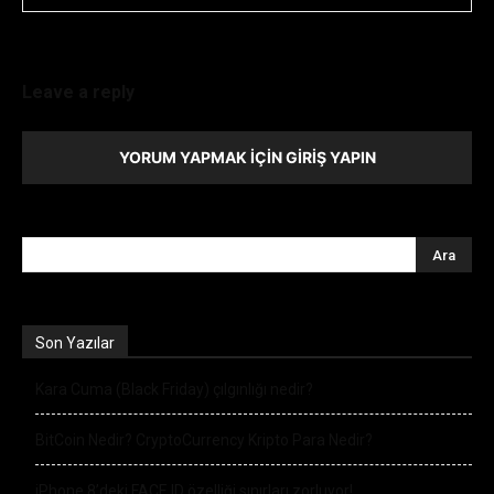
Leave a reply
YORUM YAPMAK İÇIN GIRIŞ YAPIN
Son Yazılar
Kara Cuma (Black Friday) çılgınlığı nedir?
BitCoin Nedir? CryptoCurrency Kripto Para Nedir?
iPhone 8’deki FACE ID özelliği sınırları zorluyor!