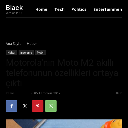
Black
Home
Tech
Politics
Entertainment
version PRO
Ana Sayfa
Haber
Haber
İnceleme
Mobil
Motorola’nın Moto M2 akıllı
telefonunun özellikleri ortaya
çıktı
Yazar
Eda Sarı
-
05 Temmuz 2017
614
0