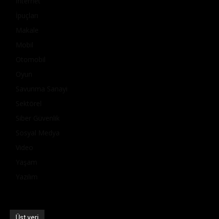
İnternet
İpuçları
Makale
Mobil
Otomobil
Oyun
Savunma Sanayi
Sektörel
Siber Güvenlik
Sosyal Medya
Video
Yaşam
Yazılım
Üst veri