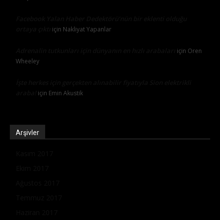
Facebook Yalan Haber Dedektörü’nün bir eklenti olduğu
ortaya çıktı
için
Nakliyat Yapanlar
Adrenalin tutkunları için dünyanın en hızlı arabaları
için
Oren
Wheeley
İşte herkes için gerçekten alınabilir fiyatıyla Sion elektrikli
araba!
için
Emin Akustik
Arşivler
Kasım 2017
Ekim 2017
Ağustos 2017
Temmuz 2017
Haziran 2017