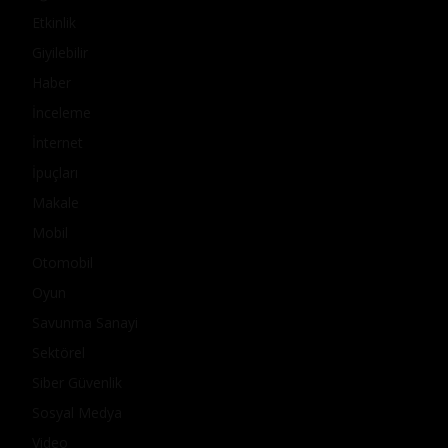
Etkinlik
Giyilebilir
Haber
İnceleme
İnternet
İpuçları
Makale
Mobil
Otomobil
Oyun
Savunma Sanayi
Sektörel
Siber Güvenlik
Sosyal Medya
Video