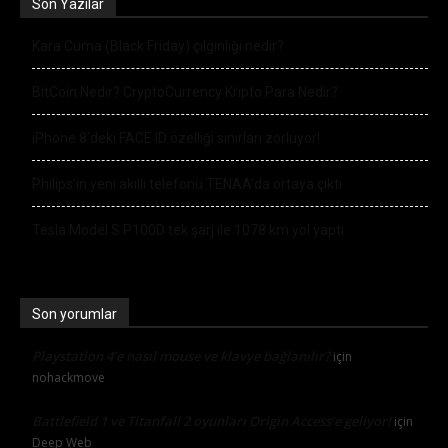
Son Yazılar
Kara Cuma (Black Friday) çılgınlığı nedir?
BitCoin Nedir? CryptoCurrency Kripto Para Nedir?
iPhone 8’deki FACE ID özelliği sınırları zorluyor!
Philips’in yeni akıllı telefonu TENAA’da ortaya çıktı
Tesla Model S P100D tek şarj ile 1078 km yol yaptı
Son yorumlar
Playstation 4’e nasıl mouse ve klavye bağlanılır?
için
nohackmove
Battlefield 1 ve Titanfall 2 oyunları Origin Access’e geliyor!
için
Deep Web