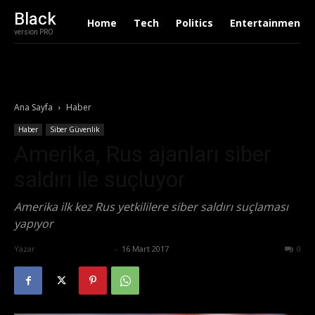
Black
Home
Tech
Politics
Entertainment
version PRO
Ana Sayfa
Haber
Haber
Siber Güvenlik
Amerika, Rus ajanları siber
saldırı ile suçluyor
Amerika ilk kez Rus yetkililere siber saldırı suçlaması
yapıyor
Yazar
Ertuğrul Gültekin
-
16 Mart 2017
536
0