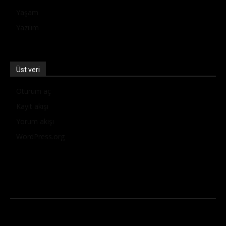
Yaşam
Yazılım
Üst veri
Oturum aç
Kayıt akışı
Yorum akışı
WordPress.org