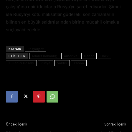
çalıştığına dair iddialarla Rusya’yı işaret ediyorlar. Şimdi
ise Rusya’yı kötü maksatlar güderek, son zamanların
bilinen en büyük saldırılarından birine müdahil olmakla
suçlayabilecekler.
KAYNAK
Engadget
ETIKETLER
Adalet Bakanlığı
Amerika
Haber
Hack
Kullanıcı Hesabı
Rusya
Saldırı
Yahoo
Önceki İçerik
Sonraki İçerik