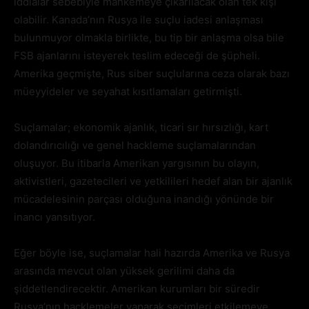
iddialar sebebiyle mahkemeye çıkarılacak olan tek kişi
olabilir. Kanada’nın Rusya ile suçlu iadesi anlaşması
bulunmuyor olmakla birlikte, bu tip bir anlaşma olsa bile
FSB ajanlarını isteyerek teslim edeceği de şüpheli.
Amerika geçmişte, Rus siber suçlularına ceza olarak bazı
müeyyideler ve seyahat kısıtlamaları getirmişti.
Suçlamalar; ekonomik ajanlık, ticari sır hırsızlığı, kart
dolandırıcılığı ve genel hackleme suçlamalarından
oluşuyor. Bu itibarla Amerikan yargısının bu olayın,
aktivistleri, gazetecileri ve yetkilileri hedef alan bir ajanlık
mücadelesinin parçası olduğuna inandığı yönünde bir
inancı yansıtıyor.
Eğer böyle ise, suçlamalar hali hazırda Amerika ve Rusya
arasında mevcut olan yüksek gerilimi daha da
şiddetlendirecektir. Amerikan kurumları bir süredir
Rusya’nın hacklemeler yaparak seçimleri etkilemeye