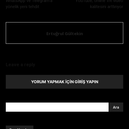
WhatsApp ve Telegram’a
YouTube, online VR video
yönelik yeni tehdit
kalitesini arttırıyor
Ertuğrul Gültekin
Leave a reply
YORUM YAPMAK İÇIN GIRIŞ YAPIN