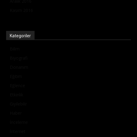
Aralık 2016
Kasım 2016
Kategoriler
Bilim
Biyografi
Donanım
Eğitim
Eğlence
Etkinlik
Giyilebilir
Haber
İnceleme
İnternet