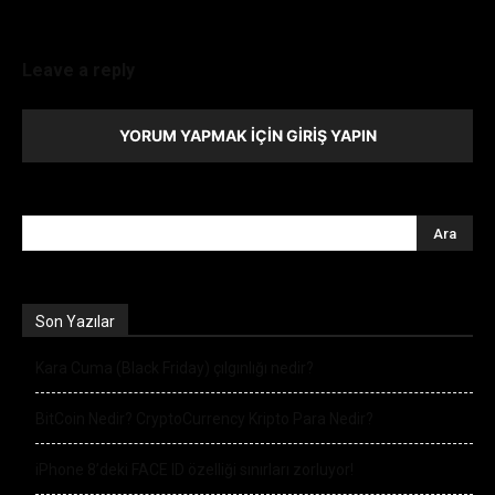
Leave a reply
YORUM YAPMAK İÇIN GIRIŞ YAPIN
Son Yazılar
Kara Cuma (Black Friday) çılgınlığı nedir?
BitCoin Nedir? CryptoCurrency Kripto Para Nedir?
iPhone 8’deki FACE ID özelliği sınırları zorluyor!