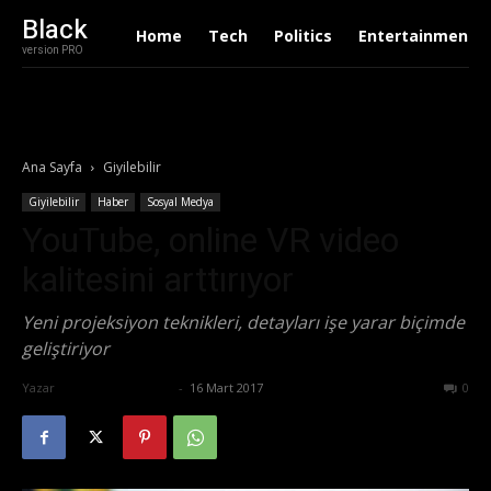
Black
Home
Tech
Politics
Entertainment
version PRO
Ana Sayfa
Giyilebilir
Giyilebilir
Haber
Sosyal Medya
YouTube, online VR video
kalitesini arttırıyor
Yeni projeksiyon teknikleri, detayları işe yarar biçimde
geliştiriyor
Yazar
Ertuğrul Gültekin
-
16 Mart 2017
570
0