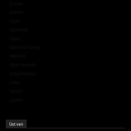
İpuçları
Makale
Mobil
Otomobil
Oyun
Savunma Sanayi
Sektörel
Siber Güvenlik
Sosyal Medya
Video
Yaşam
Yazılım
Üst veri