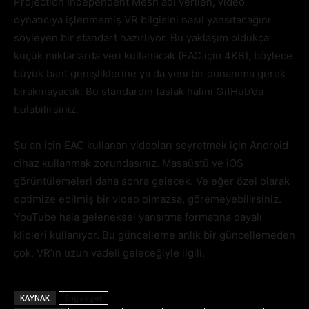
Projection Independent Mesh adı verilen, video
oynatıcıya işlenmemiş VR bilgisini nasıl yansıtacağını
söyleyen bir standart hazırlıyor. Bu yaklaşım oldukça
küçük miktarlarda veri kullanacak (EAC için 4KB), böylece
büyük bant genişliklerine ya da yeni bir donanıma gerek
bırakmayacak. Bu standardın taslak halini GitHub’da
bulabilirsiniz.
Şu an için EAC kullanan videoları seyretmek için Android
cihaz kullanmak zorundasınız. Masaüstü ve iOS
görüntülemeleri daha sonra gelecek. Ve eğer özel olarak
optimize edilmiş bir video olmazsa, göremeyebilirsiniz.
YouTube hala geleneksel yansıtma formatına dayalı
klipleri kullanıyor. Bu güncelleme anlık bir güncellemeden
çok, VR’ın uzun vadeli geleceğiyle ilgili.
KAYNAK
Engadget