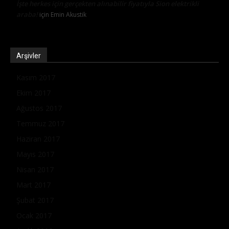
İşte herkes için gerçekten alınabilir fiyatıyla Sion elektrikli
araba!
için
Emin Akustik
Arşivler
Kasım 2017
Ekim 2017
Ağustos 2017
Temmuz 2017
Haziran 2017
Mayıs 2017
Nisan 2017
Mart 2017
Şubat 2017
Ocak 2017