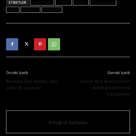
ETIKETLER
Canlı Video
Github
Haber
Online video
Pixel
VR video
YouTube
Önceki İçerik
Sonraki İçerik
Amerika, Rus ajanları siber
Ruslar Ay’a ilk kozmonot
saldırı ile suçluyor
ekibini göndermeye
hazırlanıyor
Ertuğrul Gültekin