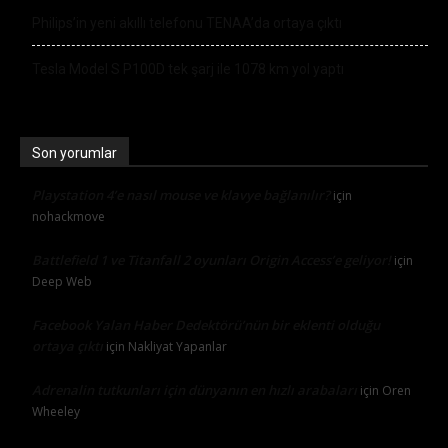
Philips’in yeni akıllı telefonu TENAA’da ortaya çıktı
Tesla Model S P100D tek şarj ile 1078 km yol yaptı
Son yorumlar
Playstation 4’e nasıl mouse ve klavye bağlanılır?
için
nohackmove
Battlefield 1 ve Titanfall 2 oyunları Origin Access’e geliyor!
için
Deep Web
Facebook Yalan Haber Dedektörü’nün bir eklenti olduğu
ortaya çıktı
için
Nakliyat Yapanlar
Adrenalin tutkunları için dünyanın en hızlı arabaları
için
Oren
Wheeley