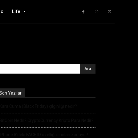
ic
Life
Son Yazılar
Kara Cuma (Black Friday) çılgınlığı nedir?
BitCoin Nedir? CryptoCurrency Kripto Para Nedir?
iPhone 8’deki FACE ID özelliği sınırları zorluyor!