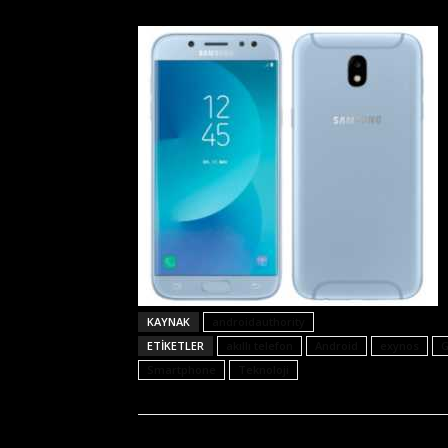
KAYNAK
androidauthority
ETIKETLER
akıllı telefon
Android
exynos
G
Smartphone
Teknoloji