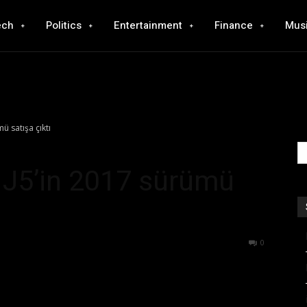
ech
Politics
Entertainment
Finance
Mus
ü satışa çıktı
J5’in 2017 sürümü
607
0