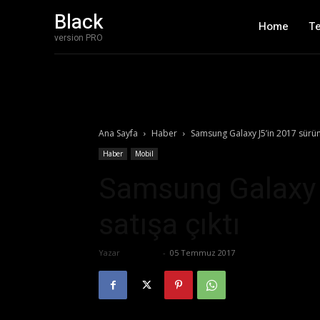
Black
Home
T
version PRO
Ana Sayfa
Haber
Samsung Galaxy J5’in 2017 sürüm
Haber
Mobil
Samsung Galaxy 
satışa çıktı
Yazar
Eda Sarı
-
05 Temmuz 2017