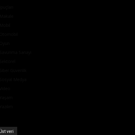
İpuçları
Makale
Mobil
Otomobil
Oyun
Savunma Sanayi
Sektörel
Siber Güvenlik
Sosyal Medya
Video
Yaşam
Yazılım
Üst veri