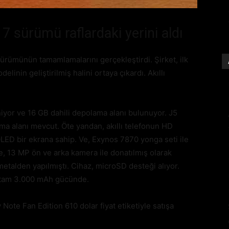
 sürümü raflardaki yerini aldı
ürümünün tamamlamalarını gerçekleştirdi. Şirket, ilk
linin geliştirilmiş halini ortaya çıkardı. Akıllı
yor ve 16 GB dahili depolama alanı bulunuyor. J5
a alanı mevcut. Öte yandan, akıllı telefonun HD
ED bir ekrana sahip. Ve, Exynos 7870 yonga seti ile
re, 13 MP ön ve arka kamera ile donatılmış olarak
metalden yapılmıştı. Cihaz, microSD desteği alıyor.
i tam 3.000 mAh gücünde.
te Fan Edition 610 dolar fiyat etiketiyle satışa