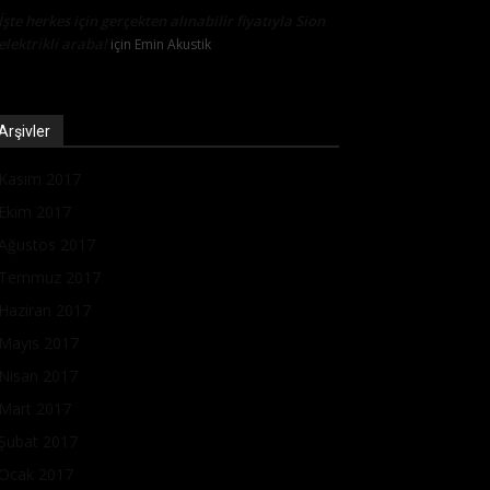
İşte herkes için gerçekten alınabilir fiyatıyla Sion
elektrikli araba!
için
Emin Akustik
Arşivler
Kasım 2017
Ekim 2017
Ağustos 2017
Temmuz 2017
Haziran 2017
Mayıs 2017
Nisan 2017
Mart 2017
Şubat 2017
Ocak 2017