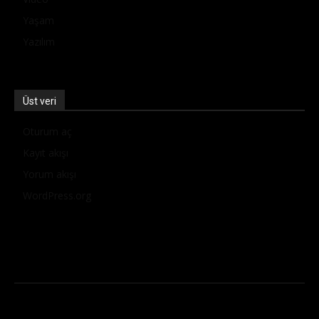
Yaşam
Yazılım
Üst veri
Oturum aç
Kayıt akışı
Yorum akışı
WordPress.org