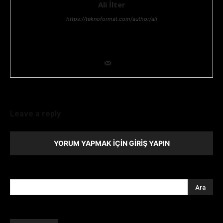
Ali İlter
https://teknoformat.com/author/ali
Bilgi teknolojileri yöneticisi, Teknoloji ve Teknolojik gelişmeler,
her zaman ilgisini çekmiştir. Teknolojik araştırma ve geliştirme
konusunda uzmanlığıyla ekip lideridir.
Leave a reply
YORUM YAPMAK İÇIN GIRIŞ YAPIN