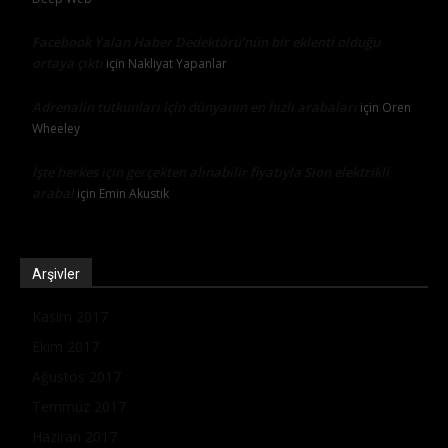
Facebook Yalan Haber Dedektörü’nün bir eklenti olduğu
ortaya çıktı
için
Nakliyat Yapanlar
Adrenalin tutkunları için dünyanın en hızlı arabaları
için
Oren
Wheeley
İşte herkes için gerçekten alınabilir fiyatıyla Sion elektrikli
araba!
için
Emin Akustik
Arşivler
Kasım 2017
Ekim 2017
Ağustos 2017
Temmuz 2017
Haziran 2017