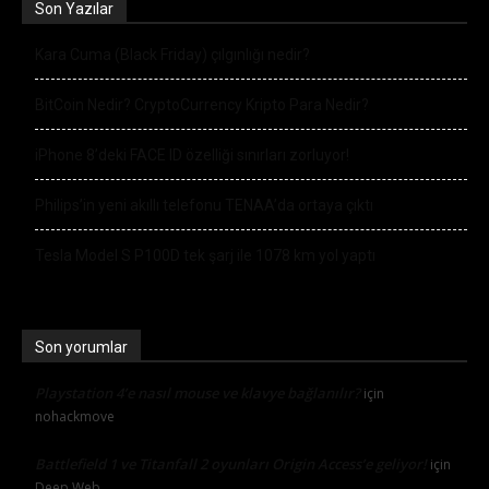
Son Yazılar
Kara Cuma (Black Friday) çılgınlığı nedir?
BitCoin Nedir? CryptoCurrency Kripto Para Nedir?
iPhone 8’deki FACE ID özelliği sınırları zorluyor!
Philips’in yeni akıllı telefonu TENAA’da ortaya çıktı
Tesla Model S P100D tek şarj ile 1078 km yol yaptı
Son yorumlar
Playstation 4’e nasıl mouse ve klavye bağlanılır?
için
nohackmove
Battlefield 1 ve Titanfall 2 oyunları Origin Access’e geliyor!
için
Deep Web