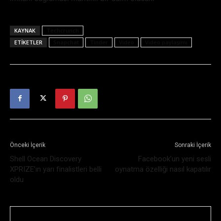
KAYNAK
Techcrunch
ETIKETLER
Snapchat
Tinder
Video
Video paylaşımı
Önceki İçerik
Sonraki İçerik
Shell Ocean Discovery
Facebook’un yeni sesli
XPRIZE’ın yarı finalistleri belli
oynatma özelliği nasıl kapatılır
oldu