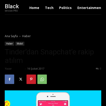
Black
Home
Tech
Politics
Entertainment
version PRO
Ana Sayfa
Haber
Haber
Mobil
Tinder’dan Snapchat’e rakip
atılım
Yazar
Ali İlter
-
16 Şubat 2017
498
0