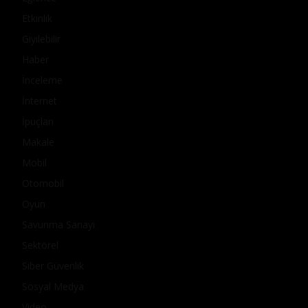
Etkinlik
Giyilebilir
Haber
İnceleme
İnternet
İpuçları
Makale
Mobil
Otomobil
Oyun
Savunma Sanayi
Sektörel
Siber Güvenlik
Sosyal Medya
Video