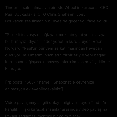
Tinder’ın satın almasıyla birlikte Wheel’in kurucular CEO
Paul Boukadakis, CTO Chris Shaheen, Joey
Boukadakis’te firmanın bünyesine geçeceği ifade edildi.
“Sürekli inavosyan sağlayabilmek için yeni yollar arayan
bir firmayız” diyen Tinder yönetim kurulu üyesi Brian
Norgard, “Paul’un bünyemize katılmasından heyecan
duyuyorum. Umarım insanların birbirleriyle yeni bağlar
kurmasını sağlayacak inavasyonlara imza atarız” şeklinde
konuştu.
[irp posts=”6634″ name=”Snapchat’le çevrenize
animasyon ekleyebileceksiniz”]
Video paylaşımıyla ilgili detaylı bilgi vermeyen Tinder’ın
karşılıklı ilişki kuracak insanlar arasında video paylaşma
imkanı sağlaması mantıklı bir adım olacak.