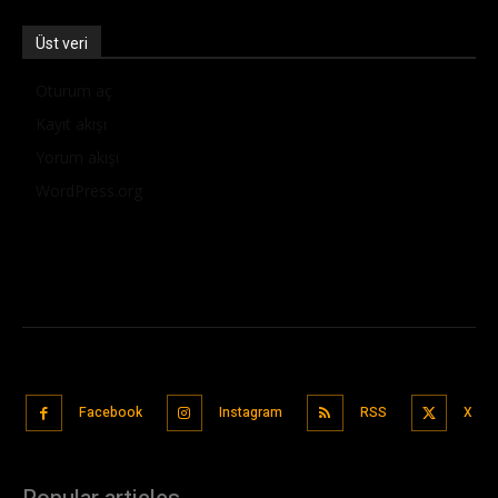
Üst veri
Oturum aç
Kayıt akışı
Yorum akışı
WordPress.org
Facebook
Instagram
RSS
X