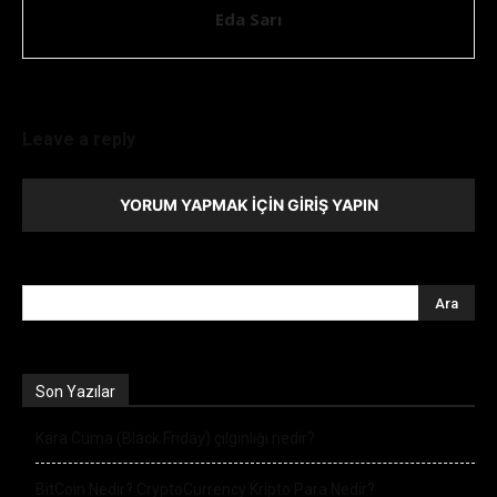
Eda Sarı
Leave a reply
YORUM YAPMAK İÇIN GIRIŞ YAPIN
Son Yazılar
Kara Cuma (Black Friday) çılgınlığı nedir?
BitCoin Nedir? CryptoCurrency Kripto Para Nedir?