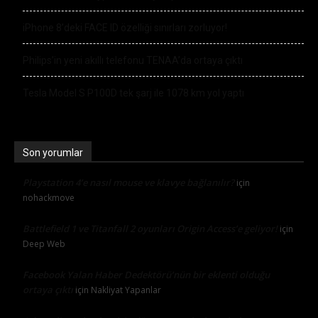
iPhone 8’deki FACE ID özelliği sınırları zorluyor!
Philips’in yeni akıllı telefonu TENAA’da ortaya çıktı
Tesla Model S P100D tek şarj ile 1078 km yol yaptı
Son yorumlar
Playstation 4’e nasıl mouse ve klavye bağlanılır?
için
nohackmove
Battlefield 1 ve Titanfall 2 oyunları Origin Access’e geliyor!
için
Deep Web
Facebook Yalan Haber Dedektörü’nün bir eklenti olduğu
ortaya çıktı
için
Nakliyat Yapanlar