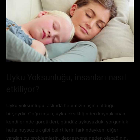
Uyku Yoksunluğu, insanları nasıl
etkiliyor?
Uyku yoksunluğu, aslında hepimizin aşina olduğu
birşeydir. Çoğu insan, uyku eksikliğinden kaynaklanan,
kendilerinde gördükleri, gündüz uykusuzluk, yorgunluk
hatta huysuzluk gibi belirtilerin farkındayken, diğer
yandan bu problemlerin, depresyona neden olacağının,