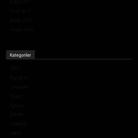
Şubat 2017
Ocak 2017
Aralık 2016
Kasım 2016
Kategoriler
Bilim
Biyografi
Donanım
Eğitim
Eğlence
Etkinlik
Giyilebilir
Haber