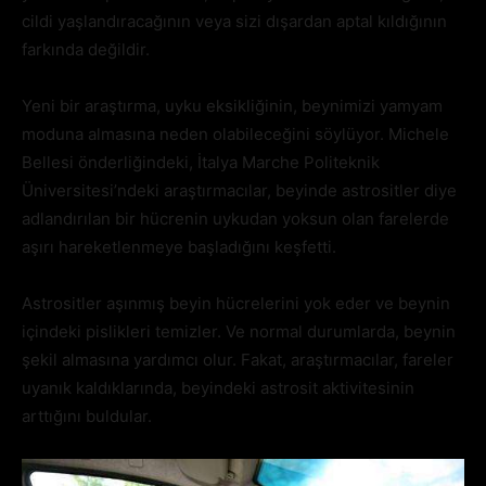
cildi yaşlandıracağının veya sizi dışardan aptal kıldığının
farkında değildir.
Yeni bir araştırma, uyku eksikliğinin, beynimizi yamyam
moduna almasına neden olabileceğini söylüyor. Michele
Bellesi önderliğindeki, İtalya Marche Politeknik
Üniversitesi’ndeki araştırmacılar, beyinde astrositler diye
adlandırılan bir hücrenin uykudan yoksun olan farelerde
aşırı hareketlenmeye başladığını keşfetti.
Astrositler aşınmış beyin hücrelerini yok eder ve beynin
içindeki pislikleri temizler. Ve normal durumlarda, beynin
şekil almasına yardımcı olur. Fakat, araştırmacılar, fareler
uyanık kaldıklarında, beyindeki astrosit aktivitesinin
arttığını buldular.