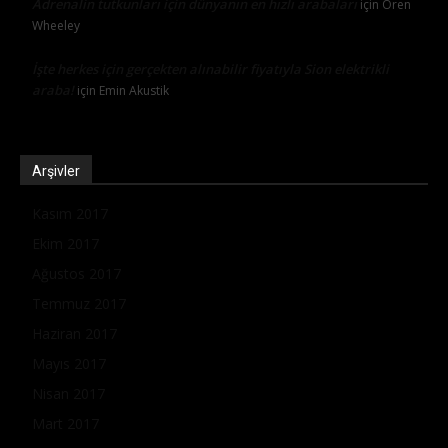
Adrenalin tutkunları için dünyanın en hızlı arabaları
için
Oren
Wheeley
İşte herkes için gerçekten alınabilir fiyatıyla Sion elektrikli
araba!
için
Emin Akustik
Arşivler
Kasım 2017
Ekim 2017
Ağustos 2017
Temmuz 2017
Haziran 2017
Mayıs 2017
Nisan 2017
Mart 2017