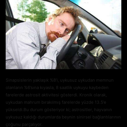
Sinapsislerin yaklaşık %8’i, uykusuz uykudan memnun
olanların %6’sına kıyasla, 8 saatlik uykuyu kaybeden
farelerde astrosit aktivitesi gösterdi. Kronik olarak,
uykudan mahrum bırakılmış farelerde yüzde 13.5’e
yükseldi.Bu durum gösteriyor ki; astrositler, hayvanın
uykusuz kaldığı durumlarda beynin sinirsel bağlantılarının
çoğunu parçalıyor.