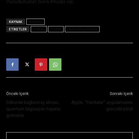
Vücudunuzun buna ihtiyacı var.
KAYNAK
ibtimes
ETIKETLER
Haber
Sağlık
Uyku Yorgunluğu
Önceki İçerik
Sonraki İçerik
Silikonla bağlanmış elmas,
Apple, “Haritalar” uygulamasını
quantum bilgisayarı hayata
güncelleştirdi
getirebilir