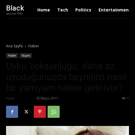
Black
Home
Tech
Politics
Entertainment
version PRO
Ana Sayfa
Haber
Haber
Yaşam
Uyku Yoksunluğu: daha az
uyuduğunuzda beyninizi nasıl
bir yamyam haline getiriyor?
Yazar
Eda Sarı
-
29 Mayıs 2017
557
0