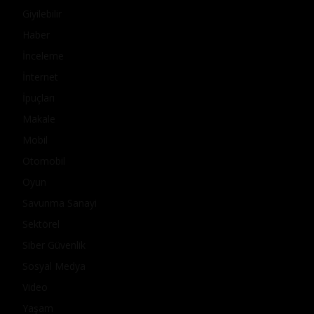
Giyilebilir
Haber
İnceleme
İnternet
İpuçları
Makale
Mobil
Otomobil
Oyun
Savunma Sanayi
Sektörel
Siber Güvenlik
Sosyal Medya
Video
Yaşam