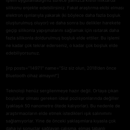
işlem uygulamadığınız sürece yalnızca kısıtlı miktarda
silikonu enjekte edebilirsiniz. Fakat araştırma ekibi elması
elektron ışınlarıyla yakarak (ki böylece daha fazla boşluk
oluşturulmuş oluyor) ve daha sonra bu delikler harekete
geçip silikonla yapışmalarını sağlamak için ısıtarak daha
fazla silikonla doldurulmuş boşluk elde ettiler. Bu işlemi
ne kadar çok tekrar ederseniz, o kadar çok boşluk elde
edebiliyorsunuz.
[irp posts=”14971″ name=”Siz siz olun, 2018’den önce
Bluetooth cihaz almayın!”]
Teknoloji henüz sergilenmeye hazır değil. Ortaya çıkan
boşluklar olması gereken ideal pozisyonlarında değiller
(yaklaşık 50 nanometre ötede kalıyorlar). Bu nedenle de
araştırmacıların elde etmek istedikleri ışık salınımını
sağlamıyorlar. Yine de önceki yaklaşımlara kıyasla çok
daha iyi sonuçlar sağlayan çalışma, elmas tabanlı