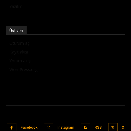
Yazılım
Üst veri
Oturum aç
Kayıt akışı
Yorum akışı
WordPress.org
Facebook
Instagram
RSS
X