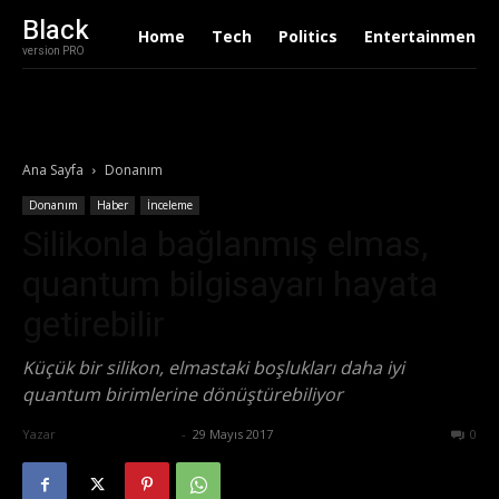
Black
Home
Tech
Politics
Entertainment
version PRO
Ana Sayfa
Donanım
Donanım
Haber
İnceleme
Silikonla bağlanmış elmas,
quantum bilgisayarı hayata
getirebilir
Küçük bir silikon, elmastaki boşlukları daha iyi
quantum birimlerine dönüştürebiliyor
Yazar
Ertuğrul Gültekin
-
29 Mayıs 2017
536
0