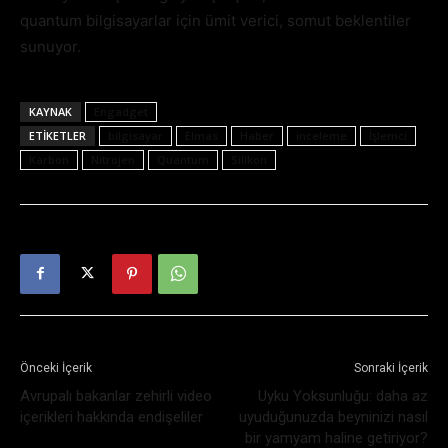
quantum bilgisayarlar için ümit verici, somut beklentiler
sunuyor.
KAYNAK
Engadget
ETIKETLER
bilgisayar
Elmas
Haber
inceleme
İşlemci
Karbon
Nitrojen
Quantum
Silikon
Önceki İçerik
Sonraki İçerik
Avrupalı bakanlar zehirli video
Uyku Yoksunluğu: daha az
içerikleri hakkında endişeliler
uyuduğunuzda beyninizi nasıl
bir yamyam haline getiriyor?