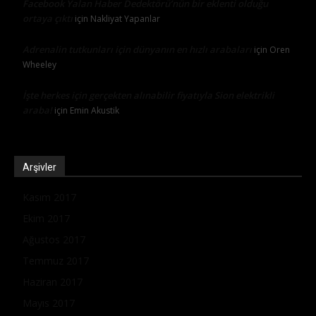
Facebook Yalan Haber Dedektörü’nün bir eklenti olduğu
ortaya çıktı
için
Nakliyat Yapanlar
Adrenalin tutkunları için dünyanın en hızlı arabaları
için
Oren
Wheeley
İşte herkes için gerçekten alınabilir fiyatıyla Sion elektrikli
araba!
için
Emin Akustik
Arşivler
Kasım 2017
Ekim 2017
Ağustos 2017
Temmuz 2017
Haziran 2017
Mayıs 2017