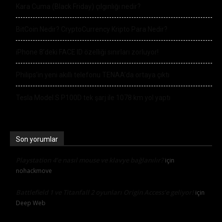
Kara Cuma (Black Friday) çılgınlığı nedir?
BitCoin Nedir? CryptoCurrency Kripto Para Nedir?
iPhone 8’deki FACE ID özelliği sınırları zorluyor!
Philips’in yeni akıllı telefonu TENAA’da ortaya çıktı
Tesla Model S P100D tek şarj ile 1078 km yol yaptı
Son yorumlar
Playstation 4’e nasıl mouse ve klavye bağlanılır?
için
nohackmove
Battlefield 1 ve Titanfall 2 oyunları Origin Access’e geliyor!
için
Deep Web