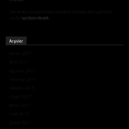
İşte herkes için gerçekten alınabilir fiyatıyla Sion elektrikli
araba!
için
Emin Akustik
Arşivler
Kasım 2017
Ekim 2017
Ağustos 2017
Temmuz 2017
Haziran 2017
Mayıs 2017
Nisan 2017
Mart 2017
Şubat 2017