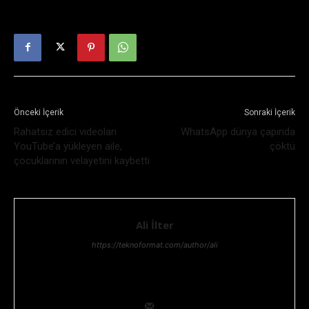
Önceki İçerik
Sonraki İçerik
Rahatsız edici videoları
WhatsApp dünya çapında
YouTube’a yükleyen aile,
çöktü
çocuklarının velayetini kaybetti
Ali İlter
https://teknoformat.com/author/ali
Bilgi teknolojileri yöneticisi, Teknoloji ve Teknolojik gelişmeler,
her zaman ilgisini çekmiştir. Teknolojik araştırma ve geliştirme
konusunda uzmanlığıyla ekip lideridir.