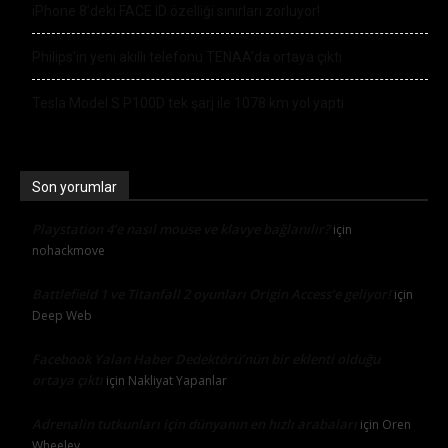
iPhone 8’deki FACE ID özelliği sınırları zorluyor!
Philips’in yeni akıllı telefonu TENAA’da ortaya çıktı
Tesla Model S P100D tek şarj ile 1078 km yol yaptı
Son yorumlar
Playstation 4’e nasıl mouse ve klavye bağlanılır?
için
nohackmove
Battlefield 1 ve Titanfall 2 oyunları Origin Access’e geliyor!
için
Deep Web
Facebook Yalan Haber Dedektörü’nün bir eklenti olduğu
ortaya çıktı
için
Nakliyat Yapanlar
Adrenalin tutkunları için dünyanın en hızlı arabaları
için
Oren
Wheeley