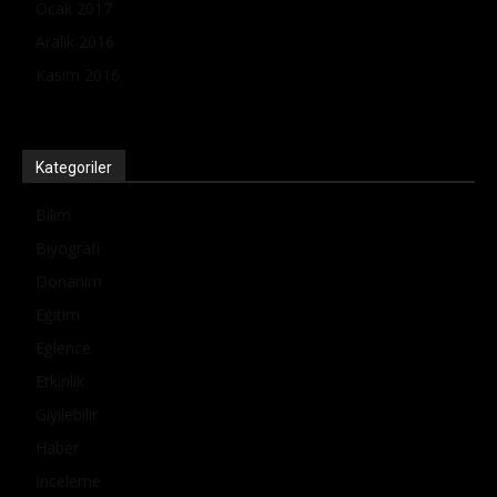
Ocak 2017
Aralık 2016
Kasım 2016
Kategoriler
Bilim
Biyografi
Donanım
Eğitim
Eğlence
Etkinlik
Giyilebilir
Haber
İnceleme