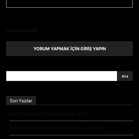
Leave a reply
YORUM YAPMAK İÇIN GIRIŞ YAPIN
Son Yazılar
Kara Cuma (Black Friday) çılgınlığı nedir?
BitCoin Nedir? CryptoCurrency Kripto Para Nedir?