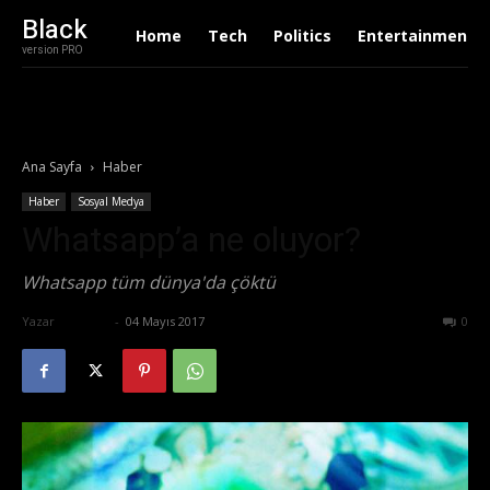
Black
Home
Tech
Politics
Entertainment
version PRO
Ana Sayfa
Haber
Haber
Sosyal Medya
Whatsapp’a ne oluyor?
Whatsapp tüm dünya'da çöktü
Yazar
Ali İlter
-
04 Mayıs 2017
623
0