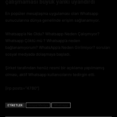
çalışmaması büyük yankı uyandırdı
En popüler mesajlaşma uygulaması olan Whatsapp
sunucularına dünya genelinde erişim sağlanamıyor.
Whatsapp’a Ne Oldu? Whatsapp Neden Çalışmıyor?
Whatsapp Çöktü mü ? Whatsapp’a neden
bağlanamıyorum? WhatsApp’a Neden Girilmiyor? soruları
sosyal medyada dolaşmaya başladı.
Şirket tarafından henüz resmi bir açıklama yapılmamış
olması, aktif Whatsapp kullanıcılarını tedirgin etti.
[irp posts=”4780″]
ETIKETLER
Sosyal Medya
Whatsapp