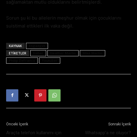
sağlamaktan mutlu olduklarını belirtmişlerdi.
Sorun şu ki bu ailelerin meşhur olmak için çocuklarını
suistimal ettikleri ilk vaka değil.
KAYNAK
Engadget
ETIKETLER
Haber
Heather Martin
Mike Martin
Philip DeFranco
Youtuber
Önceki İçerik
Sonraki İçerik
Araçta telefon kullanımı için
Whatsapp’a ne oluyor?