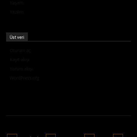
Yaşam
Yazılım
Üst veri
Oturum aç
Kayıt akışı
Yorum akışı
WordPress.org