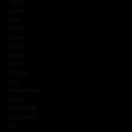
Etkinlik
Giyilebilir
Haber
İnceleme
İnternet
İpuçları
Makale
Mobil
Otomobil
Oyun
Savunma Sanayi
Sektörel
Siber Güvenlik
Sosyal Medya
Video