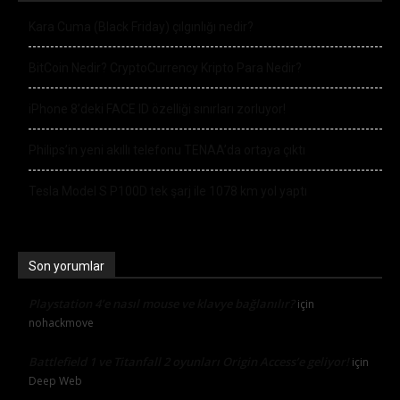
Kara Cuma (Black Friday) çılgınlığı nedir?
BitCoin Nedir? CryptoCurrency Kripto Para Nedir?
iPhone 8’deki FACE ID özelliği sınırları zorluyor!
Philips’in yeni akıllı telefonu TENAA’da ortaya çıktı
Tesla Model S P100D tek şarj ile 1078 km yol yaptı
Son yorumlar
Playstation 4’e nasıl mouse ve klavye bağlanılır?
için
nohackmove
Battlefield 1 ve Titanfall 2 oyunları Origin Access’e geliyor!
için
Deep Web