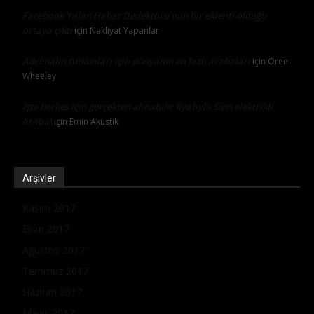
Facebook Yalan Haber Dedektörü’nün bir eklenti olduğu
ortaya çıktı
için
Nakliyat Yapanlar
Adrenalin tutkunları için dünyanın en hızlı arabaları
için
Oren
Wheeley
İşte herkes için gerçekten alınabilir fiyatıyla Sion elektrikli
araba!
için
Emin Akustik
Arşivler
Kasım 2017
Ekim 2017
Ağustos 2017
Temmuz 2017
Haziran 2017
Mayıs 2017