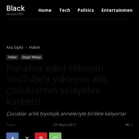
Black
Home
Tech
Politics
Entertainment
version PRO
Ana Sayfa
Haber
Haber
Sosyal Medya
Rahatsız edici videoları
YouTube’a yükleyen aile,
çocuklarının velayetini
kaybetti
Çocuklar artık biyolojik anneleriyle birlikte kalıyorlar
Yazar
Ertuğrul Gültekin
-
03 Mayıs 2017
579
0