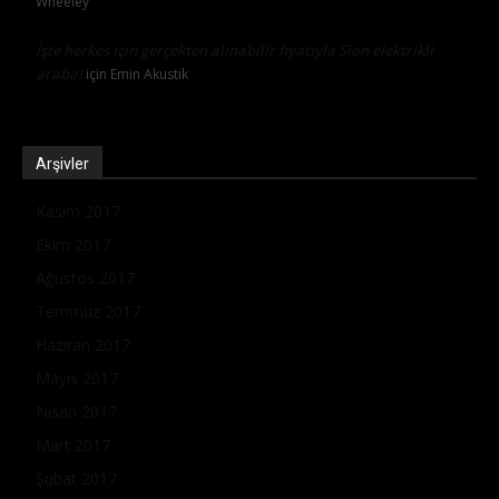
Wheeley
İşte herkes için gerçekten alınabilir fiyatıyla Sion elektrikli
araba!
için
Emin Akustik
Arşivler
Kasım 2017
Ekim 2017
Ağustos 2017
Temmuz 2017
Haziran 2017
Mayıs 2017
Nisan 2017
Mart 2017
Şubat 2017