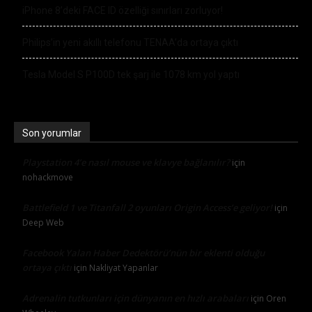
iPhone 8’deki FACE ID özelliği sınırları zorluyor!
Philips’in yeni akıllı telefonu TENAA’da ortaya çıktı
Tesla Model S P100D tek şarj ile 1078 km yol yaptı
Son yorumlar
Playstation 4’e nasıl mouse ve klavye bağlanılır?
için
nohackmove
Battlefield 1 ve Titanfall 2 oyunları Origin Access’e geliyor!
için
Deep Web
Facebook Yalan Haber Dedektörü’nün bir eklenti olduğu
ortaya çıktı
için
Nakliyat Yapanlar
Adrenalin tutkunları için dünyanın en hızlı arabaları
için
Oren