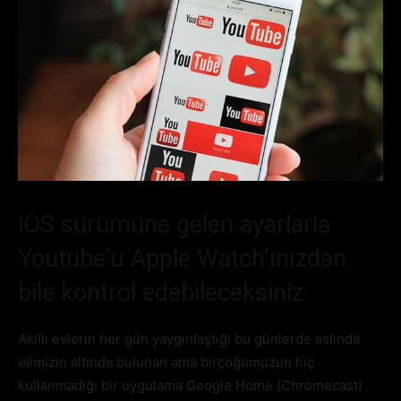
iOS sürümüne gelen ayarlarla
Youtube’u Apple Watch’ınızdan
bile kontrol edebileceksiniz
Akıllı evlerin her gün yaygınlaştığı bu günlerde aslında
elimizin altında bulunan ama birçoğumuzun hiç
kullanmadığı bir uygulama Google Home (Chromecast) .