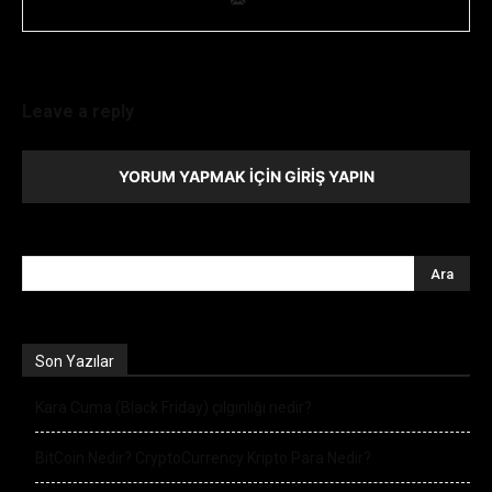
Leave a reply
YORUM YAPMAK İÇIN GIRIŞ YAPIN
Son Yazılar
Kara Cuma (Black Friday) çılgınlığı nedir?
BitCoin Nedir? CryptoCurrency Kripto Para Nedir?