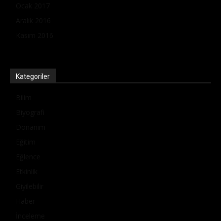
Ocak 2017
Aralık 2016
Kasım 2016
Kategoriler
Bilim
Biyografi
Donanım
Eğitim
Eğlence
Etkinlik
Giyilebilir
Haber
İnceleme