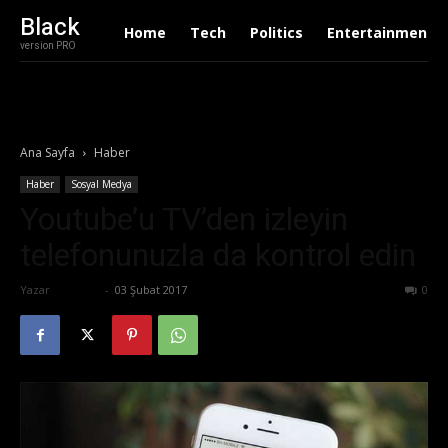
Black
Home
Tech
Politics
Entertainment
version PRO
Ana Sayfa
Haber
Haber
Sosyal Medya
Youtube’u TV’den izleyin
telefonunuzla da kontrol edin
Yazar
Ali İlter
-
03 Şubat 2017
574
0