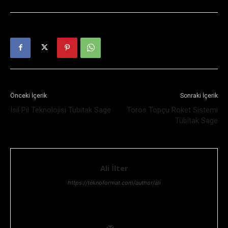
Önceki İçerik
Sonraki İçerik
Isıl Pil Teknolojisi Tübitak Sage
Toros Topçu Roket Sistemi
Tübitak Sage
Ali İlter
https://teknoformat.com/author/ali
Bilgi teknolojileri yöneticisi, Teknoloji ve Teknolojik gelişmeler,
her zaman ilgisini çekmiştir. Teknolojik araştırma ve geliştirme
konusunda uzmanlığıyla ekip lideridir.