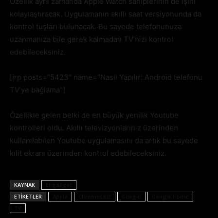
Özellik aynı zamanda Apple Watch sahiplerinin de işini
kolaylaştıracak. Uygulamanın akıllı saat versiyonunda da
kontrol tuşları bulunacak. Bu sayede telefonunuza
uzanmanıza bile gerek kalmadan TV’nizi kontrol
edebileceksiniz.
[irp posts=”5423″ name=”Nasıl Yapılır: Android telefonu
TV’ye bağlama”]
Özellikle gelen belki de en büyük yenilik Youtube
kontrolleri oldu. Akıllı televizyonlarınız üzerinden
kullanılabilen Youtube uygulamasını da artık bu sayede
kilit ekranı üzerinden kontrol edebileceksiniz.
KAYNAK
Engadget
ETIKETLER
Apple
Chromecast
Google
Google Home
TV