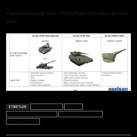
• Kullanılabileceği Silah : 35×228 mm 90 Kalibre Şeritsiz
Silah
ETIKETLER
Akıllı mühimmat
Aselsan
Atom Parçacıklı mühimmat
Hava Savunma Sistemi
Savunma Sanayi