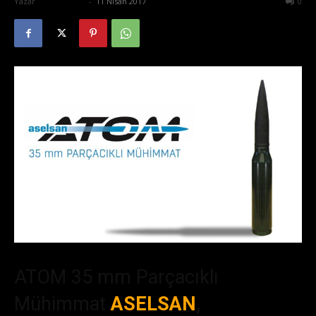
Yazar
Zafer Emin
-
11 Nisan 2017
2026
0
ATOM 35 mm Parçacıklı
Mühimmat
ASELSAN
,