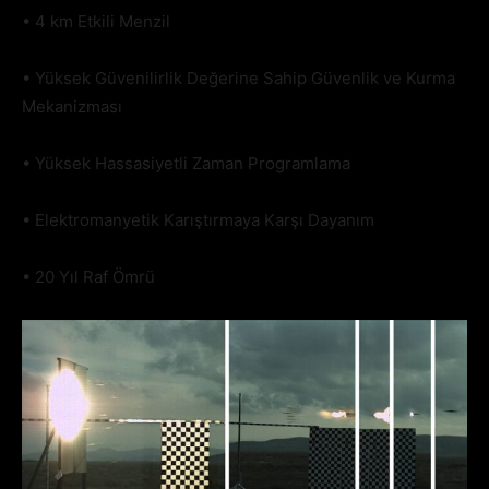
• 4 km Etkili Menzil
• Yüksek Güvenilirlik Değerine Sahip Güvenlik ve Kurma
Mekanizması
• Yüksek Hassasiyetli Zaman Programlama
• Elektromanyetik Karıştırmaya Karşı Dayanım
• 20 Yıl Raf Ömrü