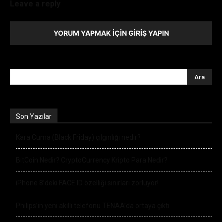
Leave a reply
YORUM YAPMAK İÇIN GIRIŞ YAPIN
Son Yazılar
Kara Cuma (Black Friday) çılgınlığı nedir?
BitCoin Nedir? CryptoCurrency Kripto Para Nedir?
iPhone 8’deki FACE ID özelliği sınırları zorluyor!
Philips’in yeni akıllı telefonu TENAA’da ortaya çıktı