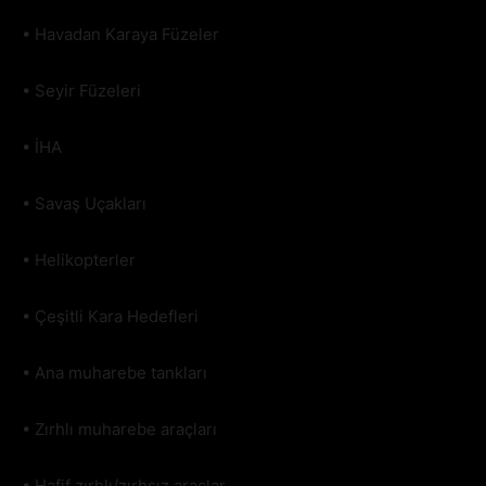
• Havadan Karaya Füzeler
• Seyir Füzeleri
• İHA
• Savaş Uçakları
• Helikopterler
• Çeşitli Kara Hedefleri
• Ana muharebe tankları
• Zırhlı muharebe araçları
• Hafif zırhlı/zırhsız araçlar