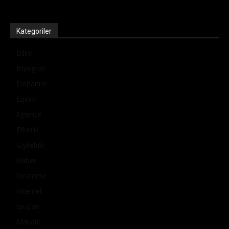
Kategoriler
Bilim
Biyografi
Donanım
Eğitim
Eğlence
Etkinlik
Giyilebilir
Haber
İnceleme
İnternet
İpuçları
Makale