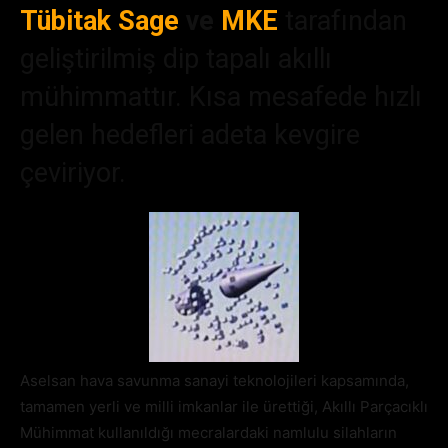
Tübitak Sage
ve
MKE
tarafından
geliştirilmiş dip tapalı akıllı
mühimmattır. Kısa mesafede hızlı
gelen hedefleri adeta kevgire
çeviriyor.
Aselsan hava savunma sanayi teknolojileri kapsamında,
tamamen yerli ve milli imkanlar ile ürettiği, Akıllı Parçacıklı
Mühimmat kullanıldığı mecralardaki namlulu silahların