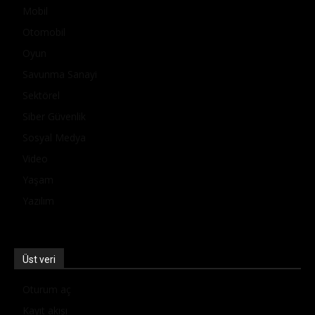
Mobil
Otomobil
Oyun
Savunma Sanayi
Sektörel
Siber Güvenlik
Sosyal Medya
Video
Yaşam
Yazılım
Üst veri
Oturum aç
Kayıt akışı