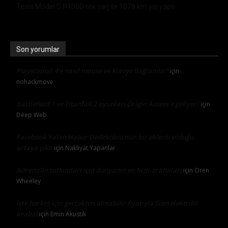
Tesla Model S P100D tek şarj ile 1078 km yol yaptı
Son yorumlar
Playstation 4’e nasıl mouse ve klavye bağlanılır?
için
nohackmove
Battlefield 1 ve Titanfall 2 oyunları Origin Access’e geliyor!
için
Deep Web
Facebook Yalan Haber Dedektörü’nün bir eklenti olduğu
ortaya çıktı
için
Nakliyat Yapanlar
Adrenalin tutkunları için dünyanın en hızlı arabaları
için
Oren
Wheeley
İşte herkes için gerçekten alınabilir fiyatıyla Sion elektrikli
araba!
için
Emin Akustik