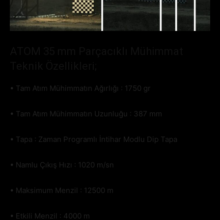
ATOM 35 mm Parçacıklı Mühimmat
Teknik Özellikleri;
• Tam Atım Mühimmatın Ağırlığı : 1750 gr
• Tam Atım Mühimmatın Uzunluğu : 387 mm
• Tapa : Zaman Programlı İntihar Modlu Dip Tapa
• Namlu Çıkış Hızı : 1020 m/sn
• Maksimum Menzil : 12500 m
• Etkili Menzil : 4000 m