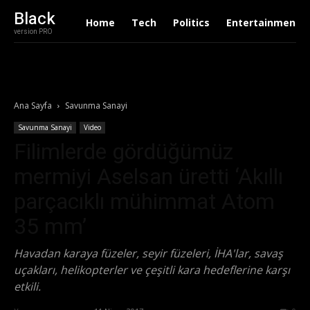
Black
Home
Tech
Politics
Entertainment
version PRO
Ana Sayfa
Savunma Sanayi
Savunma Sanayi
Video
Filimlerde gördüğümüz
mermiyi Aselsan üretti ‘Akıllı
parçacıklı mühimmat Atom
35 mm’
Havadan karaya füzeler, seyir füzeleri, İHA'lar, savaş
uçakları, helikopterler ve çeşitli kara hedeflerine karşı
etkili.