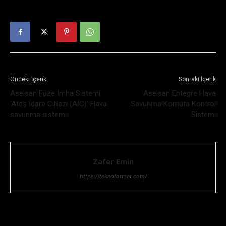
Önceki İçerik
Sonraki İçerik
Aselsan Füze İmha Sistemi
Aselsan Entegre Hava
‘Ateş İdare Cihazı (AİC)’ Hava
Savunma Komuta Kontrol
savunma sistemi
Sistemi
Zafer Emin
https://teknoformat.com/