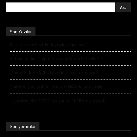
Son Yazılar
Kara Cuma (Black Friday) çılgınlığı nedir?
BitCoin Nedir? CryptoCurrency Kripto Para Nedir?
iPhone 8’deki FACE ID özelliği sınırları zorluyor!
Philips’in yeni akıllı telefonu TENAA’da ortaya çıktı
Tesla Model S P100D tek şarj ile 1078 km yol yaptı
Son yorumlar