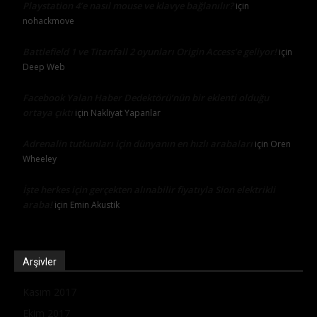
Playstation 4’e nasıl mouse ve klavye bağlanılır?
için
nohackmove
Battlefield 1 ve Titanfall 2 oyunları Origin Access’e geliyor!
için
Deep Web
Facebook Yalan Haber Dedektörü’nün bir eklenti olduğu
ortaya çıktı
için
Nakliyat Yapanlar
Adrenalin tutkunları için dünyanın en hızlı arabaları
için
Oren
Wheeley
İşte herkes için gerçekten alınabilir fiyatıyla Sion elektrikli
araba!
için
Emin Akustik
Arşivler
Kasım 2017
Ekim 2017