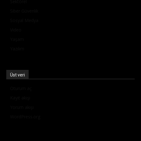
Sektörel
Siber Güvenlik
Sosyal Medya
Video
Yaşam
Yazılım
Üst veri
Oturum aç
Kayıt akışı
Yorum akışı
WordPress.org