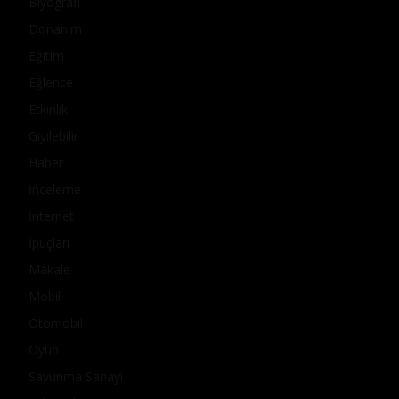
Biyografi
Donanım
Eğitim
Eğlence
Etkinlik
Giyilebilir
Haber
İnceleme
İnternet
İpuçları
Makale
Mobil
Otomobil
Oyun
Savunma Sanayi