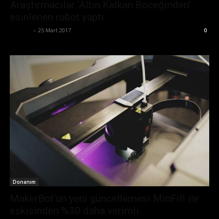
Araştırmacılar ‘Altın Kalkan Böceğinden’
esinlenen robot yaptı
Ali İlter
-
25 Mart 2017
0
Donanım
MakerBot’un yeni güncellemesi MinFill ile
eskisinden %30 daha verimli