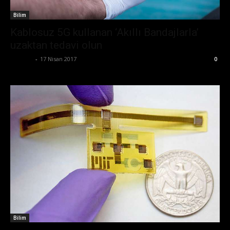
Bilim
Kablosuz 5G kullanan ‘Akıllı Bandajlarla’
uzaktan tedavi olun
Ali İlter
-
17 Nisan 2017
0
Bilim