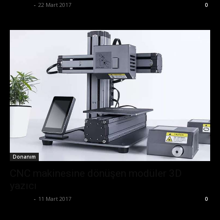
Ali İlter
-
22 Mart 2017
0
Donanım
CNC makinesine dönüşen modüler 3D
yazıcı
Ali İlter
-
11 Mart 2017
0