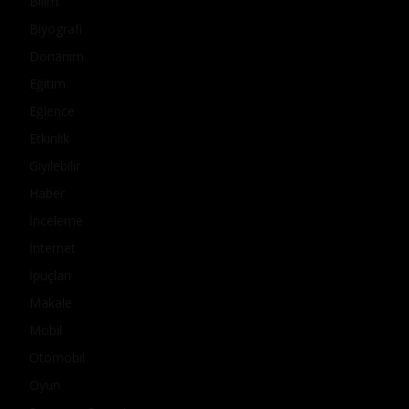
Bilim
Biyografi
Donanım
Eğitim
Eğlence
Etkinlik
Giyilebilir
Haber
İnceleme
İnternet
İpuçları
Makale
Mobil
Otomobil
Oyun