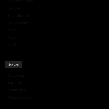
Savunma Sanayi
Sektörel
Siber Güvenlik
Sosyal Medya
Video
Yaşam
Yazılım
Üst veri
Oturum aç
Kayıt akışı
Yorum akışı
WordPress.org