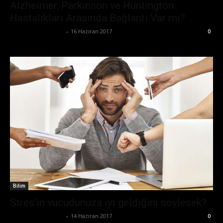
Alzheimer, Parkinson ve Huntington
Hastalıkları Arasında Bağlantı Var mı?
Büşra Maraş Bulut
-
16 Haziran 2017
0
Bilim
Stres’in vücudunuza iyi geldiğini söylesek?
Büşra Maraş Bulut
-
14 Haziran 2017
0