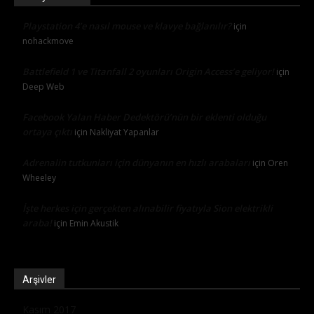
Playstation 4’e nasıl mouse ve klavye bağlanılır?
için
nohackmove
Battlefield 1 ve Titanfall 2 oyunları Origin Access’e geliyor!
için
Deep Web
Facebook Yalan Haber Dedektörü’nün bir eklenti olduğu
ortaya çıktı
için
Nakliyat Yapanlar
Adrenalin tutkunları için dünyanın en hızlı arabaları
için
Oren
Wheeley
İşte herkes için gerçekten alınabilir fiyatıyla Sion elektrikli
araba!
için
Emin Akustik
Arşivler
Kasım 2017