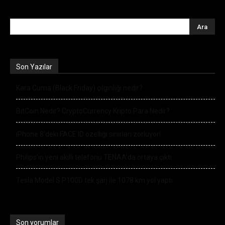
Son Yazılar
Kara Cuma (Black Friday) çılgınlığı nedir?
BitCoin Nedir? CryptoCurrency Kripto Para Nedir?
iPhone 8’deki FACE ID özelliği sınırları zorluyor!
Philips’in yeni akıllı telefonu TENAA’da ortaya çıktı
Tesla Model S P100D tek şarj ile 1078 km yol yaptı
Son yorumlar