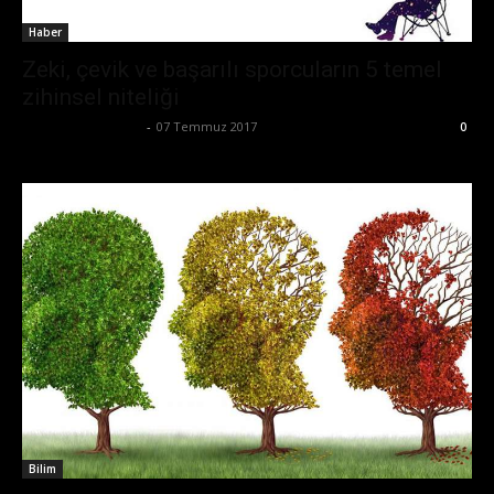
Haber
Zeki, çevik ve başarılı sporcuların 5 temel
zihinsel niteliği
Büşra Maraş Bulut
-
07 Temmuz 2017
0
Bilim