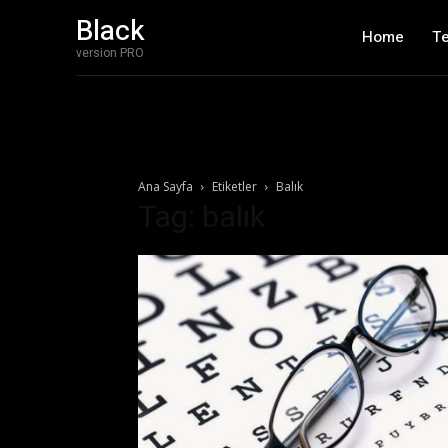
Black
Home
T
version PRO
Ana Sayfa
Etiketler
Balık
Tag: balık