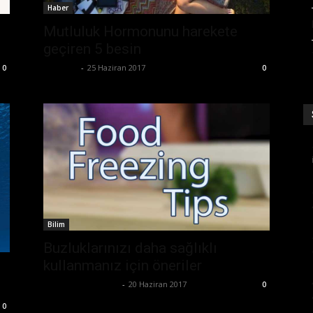
Haber
Mutluluk Hormonunu harekete
geçiren 5 besin
Eda Sarı
-
25 Haziran 2017
0
0
Bilim
Buzluklarınızı daha sağlıklı
kullanmanız için öneriler
Büşra Maraş Bulut
-
20 Haziran 2017
0
0