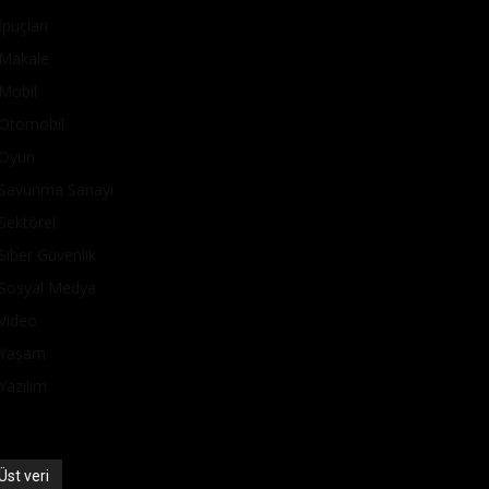
İpuçları
Makale
Mobil
Otomobil
Oyun
Savunma Sanayi
Sektörel
Siber Güvenlik
Sosyal Medya
Video
Yaşam
Yazılım
Üst veri