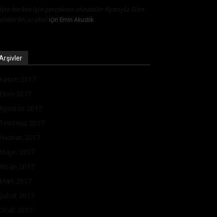
İşte herkes için gerçekten alınabilir fiyatıyla Sion
elektrikli araba!
için
Emin Akustik
Arşivler
Kasım 2017
Ekim 2017
Ağustos 2017
Temmuz 2017
Haziran 2017
Mayıs 2017
Nisan 2017
Mart 2017
Şubat 2017
Ocak 2017