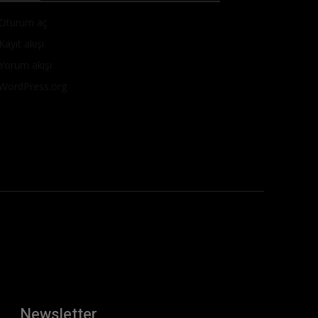
Oturum aç
Kayıt akışı
Yorum akışı
WordPress.org
Newsletter