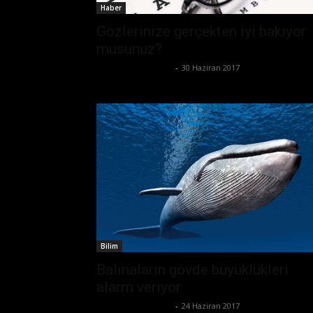
Haber
Gözlerinize gerçekten iyi bakıyor
musunuz?
Büşra Maraş Bulut
-
30 Haziran 2017
Bilim
Balinaların gövde büyüklükleri
alarm veriyor
Büşra Maraş Bulut
-
24 Haziran 2017