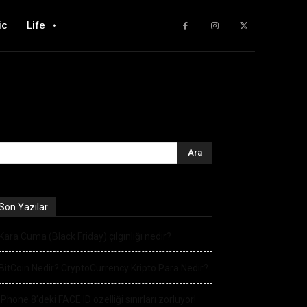
ic
Life
Son Yazılar
Kara Cuma (Black Friday) çılgınlığı nedir?
BitCoin Nedir? CryptoCurrency Kripto Para Nedir?
iPhone 8’deki FACE ID özelliği sınırları zorluyor!