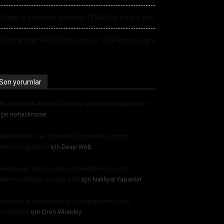
Philips’in yeni akıllı telefonu TENAA’da ortaya çıktı
Tesla Model S P100D tek şarj ile 1078 km yol yaptı
Son yorumlar
Playstation 4’e nasıl mouse ve klavye bağlanılır?
için
nohackmove
Battlefield 1 ve Titanfall 2 oyunları Origin
Access’e geliyor!
için
Deep Web
Facebook Yalan Haber Dedektörü’nün bir
eklenti olduğu ortaya çıktı
için
Nakliyat Yapanlar
Adrenalin tutkunları için dünyanın en hızlı
arabaları
için
Oren Wheeley