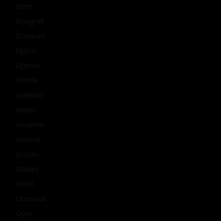
Bilim
Biyografi
Donanım
Eğitim
Eğlence
Etkinlik
Giyilebilir
Haber
İnceleme
İnternet
İpuçları
Makale
Mobil
Otomobil
Oyun