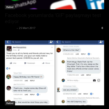
Haber
Facebook yorumlarda ‘GIF’ paylaşmayı test
ediyor
Ali İlter
-
25 Mart 2017
0
Haber