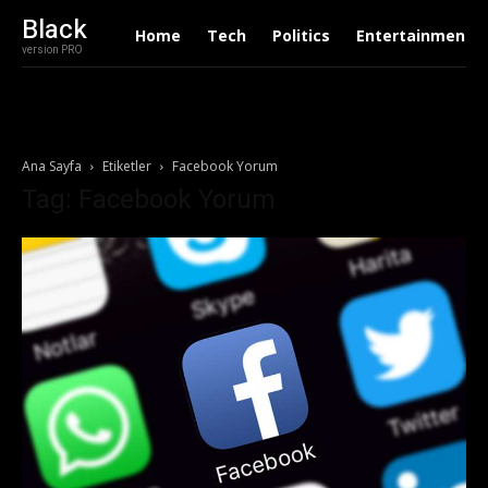
Black
Home
Tech
Politics
Entertainment
version PRO
Ana Sayfa
Etiketler
Facebook Yorum
Tag: Facebook Yorum