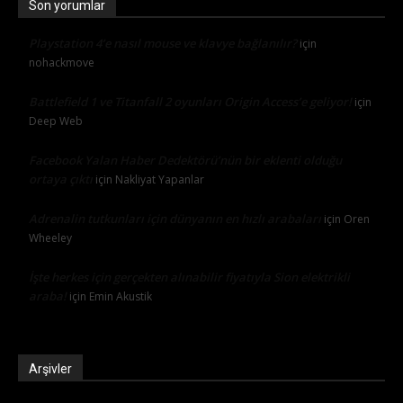
Son yorumlar
Playstation 4’e nasıl mouse ve klavye bağlanılır?
için
nohackmove
Battlefield 1 ve Titanfall 2 oyunları Origin Access’e geliyor!
için
Deep Web
Facebook Yalan Haber Dedektörü’nün bir eklenti olduğu
ortaya çıktı
için
Nakliyat Yapanlar
Adrenalin tutkunları için dünyanın en hızlı arabaları
için
Oren
Wheeley
İşte herkes için gerçekten alınabilir fiyatıyla Sion elektrikli
araba!
için
Emin Akustik
Arşivler