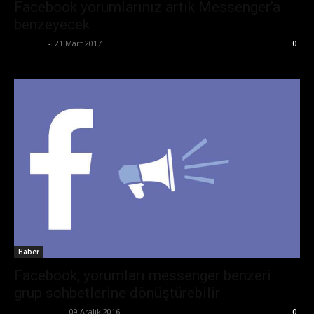
Facebook yorumlarınız artık Messenger’a
benzeyecek
Ali İlter
-
21 Mart 2017
0
Haber
Facebook, yorumları messenger benzeri
grup sohbetlerine dönüştürebilir
Zafer Emin
-
09 Aralık 2016
0