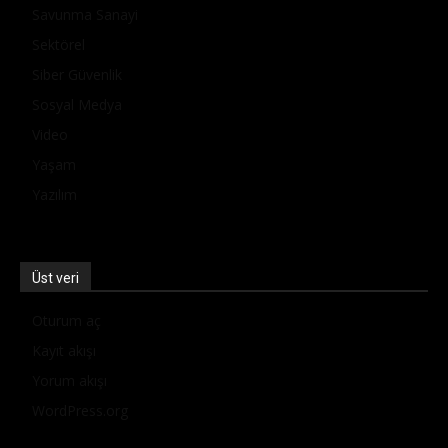
Savunma Sanayi
Sektörel
Siber Güvenlik
Sosyal Medya
Video
Yaşam
Yazılım
Üst veri
Oturum aç
Kayıt akışı
Yorum akışı
WordPress.org