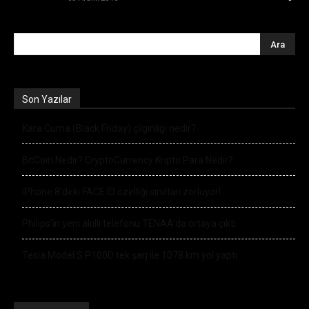
Son Yazılar
Kara Cuma (Black Friday) çılgınlığı nedir?
BitCoin Nedir? CryptoCurrency Kripto Para Nedir?
iPhone 8’deki FACE ID özelliği sınırları zorluyor!
Philips’in yeni akıllı telefonu TENAA’da ortaya çıktı
Tesla Model S P100D tek şarj ile 1078 km yol yaptı