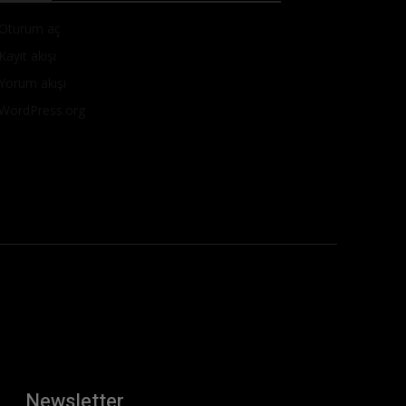
Oturum aç
Kayıt akışı
Yorum akışı
WordPress.org
Newsletter