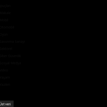
İpuçları
Makale
Mobil
Otomobil
Oyun
Savunma Sanayi
Sektörel
Siber Güvenlik
Sosyal Medya
Video
Yaşam
Yazılım
Üst veri