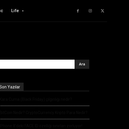
ic
Life
Son Yazılar
Kara Cuma (Black Friday) çılgınlığı nedir?
BitCoin Nedir? CryptoCurrency Kripto Para Nedir?
iPhone 8’deki FACE ID özelliği sınırları zorluyor!