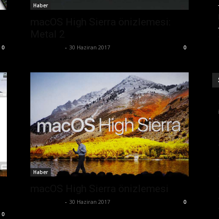
Haber
macOS High Sierra önizlemesi:
Metal 2
Tolga Ünal
-
30 Haziran 2017
0
0
Haber
macOS High Sierra önizlemesi
Tolga Ünal
-
30 Haziran 2017
0
0