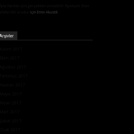
İşte herkes için gerçekten alınabilir fiyatıyla Sion
elektrikli araba!
için
Emin Akustik
Arşivler
Kasım 2017
Ekim 2017
Ağustos 2017
Temmuz 2017
Haziran 2017
Mayıs 2017
Nisan 2017
Mart 2017
Şubat 2017
Ocak 2017