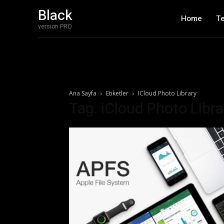
Black
Home
T
version PRO
Ana Sayfa
Etiketler
ICloud Photo Library
Tag: iCloud Photo Libra