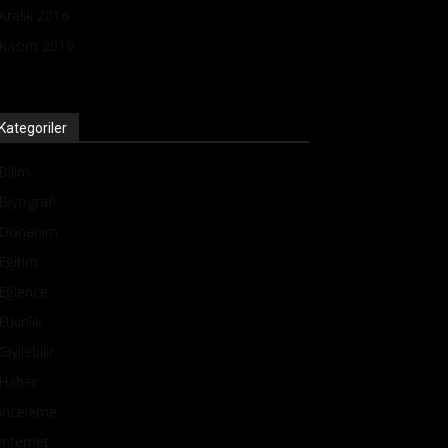
Aralık 2016
Kasım 2016
Kategoriler
Bilim
Biyografi
Donanım
Eğitim
Eğlence
Etkinlik
Giyilebilir
Haber
İnceleme
İnternet